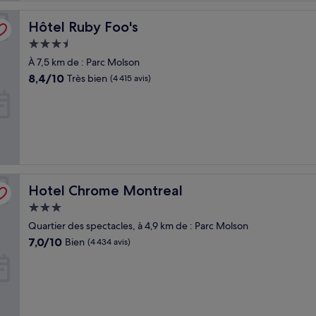
Hôtel Ruby Foo's
Hôtel Ruby Foo's
Hébergement
3.5 étoiles
À 7,5 km de : Parc Molson
8.4
8,4/10
Très bien
(4 415 avis)
sur
10,
Très
bien,
(4 415 avis)
Hotel Chrome Montreal
Hotel Chrome Montreal
Hébergement
3.0 étoiles
Quartier des spectacles, à 4,9 km de : Parc Molson
7.0
7,0/10
Bien
(4 434 avis)
sur
10,
Bien,
(4 434 avis)