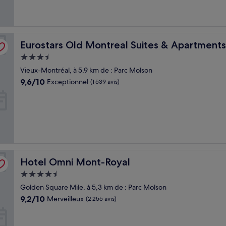
Eurostars Old Montreal Suites & Apartments
Eurostars Old Montreal Suites & Apartments
Hébergement
3.5 étoiles
Vieux-Montréal, à 5,9 km de : Parc Molson
9.6
9,6/10
Exceptionnel
(1 539 avis)
sur
10,
Exceptionnel,
(1 539 avis)
Hotel Omni Mont-Royal
Hotel Omni Mont-Royal
Hébergement
4.5 étoiles
Golden Square Mile, à 5,3 km de : Parc Molson
9.2
9,2/10
Merveilleux
(2 255 avis)
sur
10,
Merveilleux,