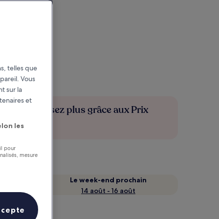
s, telles que
pareil. Vous
t sur la
tenaires et
Économisez plus grâce aux Prix
membres
lon les
il pour
nnalisés, mesure
Le week-end prochain
14 août - 16 août
ccepte