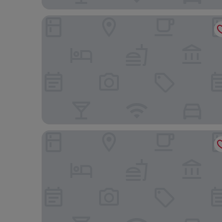
Hôtel Monroe - Downtown Montreal
Le Square Phillips Hotel And Suites