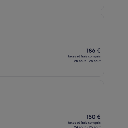
de
205 €
Le
186 €
nouveau
taxes et frais compris
prix
25 août - 26 août
est
de
186 €
Le
150 €
nouveau
taxes et frais compris
prix
24 août - 25 août