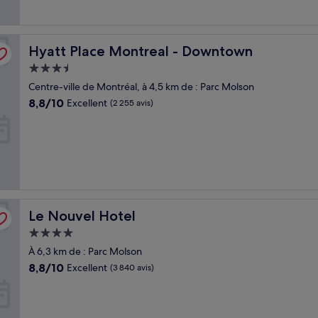
Hyatt Place Montreal - Downtown
Hyatt Place Montreal - Downtown
Hébergement
3.5 étoiles
Centre-ville de Montréal, à 4,5 km de : Parc Molson
8.8
8,8/10
Excellent
(2 255 avis)
sur
10,
Excellent,
(2 255 avis)
Le Nouvel Hotel
Le Nouvel Hotel
Hébergement
4.0 étoiles
À 6,3 km de : Parc Molson
8.8
8,8/10
Excellent
(3 840 avis)
sur
10,
Excellent,
(3 840 avis)