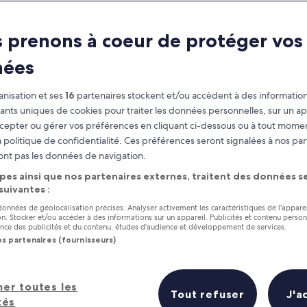
 prenons à coeur de protéger vos
nées
nisation et ses
16
partenaires stockent et/ou accèdent à des information
fiants uniques de cookies pour traiter les données personnelles, sur un ap
cepter ou gérer vos préférences en cliquant ci-dessous ou à tout momen
 politique de confidentialité. Ces préférences seront signalées à nos par
as
Gagnez des récompenses pour
ont pas les données de navigation.
chaque nuit séjournée
pes ainsi que nos partenaires externes, traitent des données se
 suivantes :
 données de géolocalisation précises. Analyser activement les caractéristiques de l’appare
tion. Stocker et/ou accéder à des informations sur un appareil. Publicités et contenu perso
ce des publicités et du contenu, études d’audience et développement de services.
os partenaires (fournisseurs)
Demain
Ce week-end
7 août - 8 août
7 août - 9 août
s hôtels en un coup d’œil
her toutes les
Tout refuser
J'a
tés