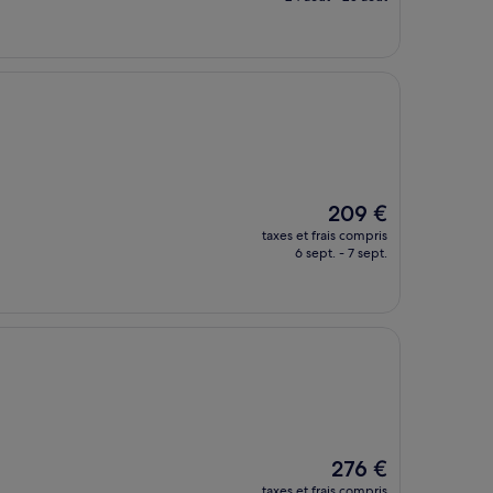
est
de
150 €
Le
209 €
nouveau
taxes et frais compris
prix
6 sept. - 7 sept.
est
de
209 €
Le
276 €
nouveau
taxes et frais compris