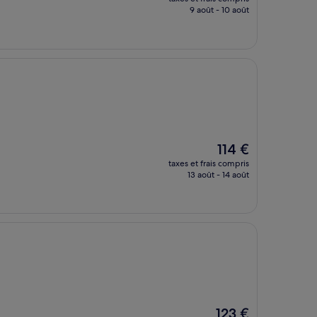
prix
9 août - 10 août
est
de
276 €
Le
114 €
nouveau
taxes et frais compris
prix
13 août - 14 août
est
de
114 €
Le
123 €