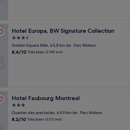
(2 255 avis)
Hotel Europa, BW Signature Collection
Hotel Europa, BW Signature Collection
Hébergement
3.5 étoiles
Golden Square Mile, à 5,8 km de : Parc Molson
8.4
8,4/10
Très bien
(3 788 avis)
sur
10,
Très
bien,
(3 788 avis)
Hotel Faubourg Montreal
Hotel Faubourg Montreal
Hébergement
3.0 étoiles
Quartier des spectacles, à 4,9 km de : Parc Molson
8.2
8,2/10
Très bien
(6 212 avis)
sur
10,