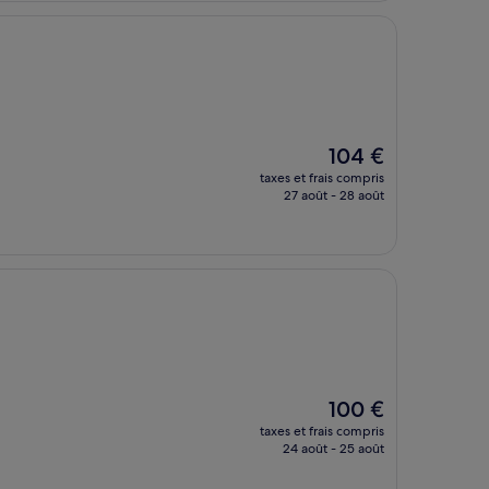
Le
104 €
nouveau
taxes et frais compris
prix
27 août - 28 août
est
de
104 €
Le
100 €
nouveau
taxes et frais compris
prix
24 août - 25 août
est
de