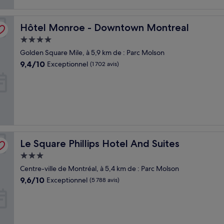
Hôtel Monroe - Downtown Montreal
Hôtel Monroe - Downtown Montreal
Hébergement
4.0 étoiles
Golden Square Mile, à 5,9 km de : Parc Molson
9.4
9,4/10
Exceptionnel
(1 702 avis)
sur
10,
Exceptionnel,
(1 702 avis)
Le Square Phillips Hotel And Suites
Le Square Phillips Hotel And Suites
Hébergement
3.0 étoiles
Centre-ville de Montréal, à 5,4 km de : Parc Molson
9.6
9,6/10
Exceptionnel
(5 788 avis)
sur
10,
Exceptionnel,
(5 788 avis)