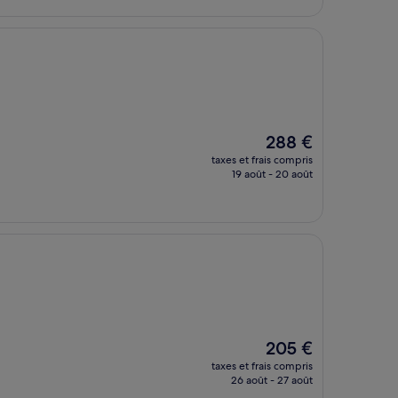
100 €
Le
288 €
nouveau
taxes et frais compris
prix
19 août - 20 août
est
de
288 €
Le
205 €
nouveau
taxes et frais compris
prix
26 août - 27 août
est