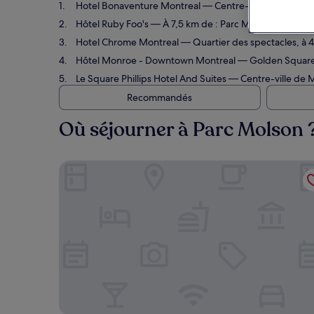
Hotel Bonaventure Montreal
— Centre-ville de Montréal
Hôtel Ruby Foo's
— À 7,5 km de : Parc Molson. Hôtel 3.5
Hotel Chrome Montreal
— Quartier des spectacles, à 4,
Hôtel Monroe - Downtown Montreal
— Golden Square M
Le Square Phillips Hotel And Suites
— Centre-ville de Mo
Recommandés
Où séjourner à Parc Molson 
Hotel Bonaventure Montreal