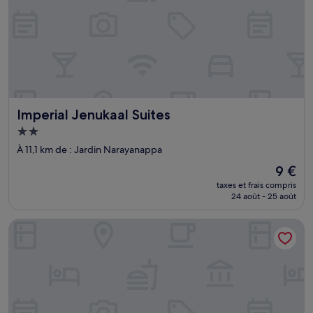
Imperial Jenukaal Suites
Imperial Jenukaal Suites
Hébergement
2.0 étoiles
À 11,1 km de : Jardin Narayanappa
Le
9 €
nouveau
taxes et frais compris
prix
24 août - 25 août
est
de
The Lofts at Central Point
9 €