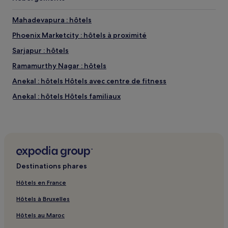
Mahadevapura : hôtels
Phoenix Marketcity : hôtels à proximité
Sarjapur : hôtels
Ramamurthy Nagar : hôtels
Anekal : hôtels Hôtels avec centre de fitness
Anekal : hôtels Hôtels familiaux
Ashok Nagar : hôtels 5 étoiles
Ashok Nagar : hôtels
Hoodi : hôtels
Kas Officers Colony : hôtels
Destinations phares
Devanahalli : hôtels Hôtels avec parking
Hôtels en France
Old Airport Road : hôtels à proximité
Hôtels à Bruxelles
Intel Technology India : hôtels à proximité
Hôtels au Maroc
Ub City : hôtels à proximité