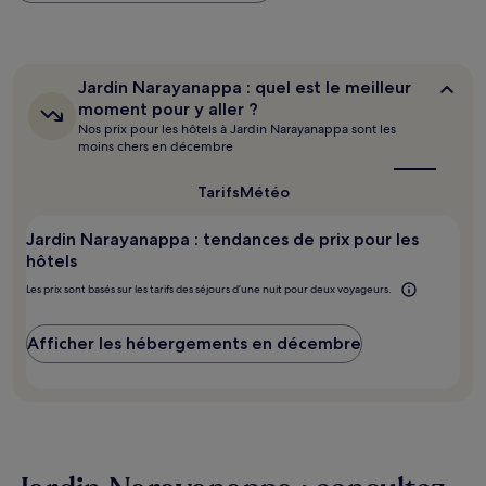
trouvé
au
cours
des
24 dernières
Jardin
Jardin Narayanappa : quel est le meilleur
heures
Narayanappa :
moment pour y aller ?
sur
quel
Nos prix pour les hôtels à Jardin Narayanappa sont les
est
la
moins chers en décembre
le
base
meilleur
d’un
moment
Tarifs
Météo
séjour
pour
d’une
y
nuit
Jardin Narayanappa : tendances de prix pour les
aller ?
pour
hôtels
2 adultes.
Les prix sont basés sur les tarifs des séjours d’une nuit pour deux voyageurs.
Les
prix
et
Afficher les hébergements en décembre
la
disponibilité
sont
susceptibles
de
changer.
Des