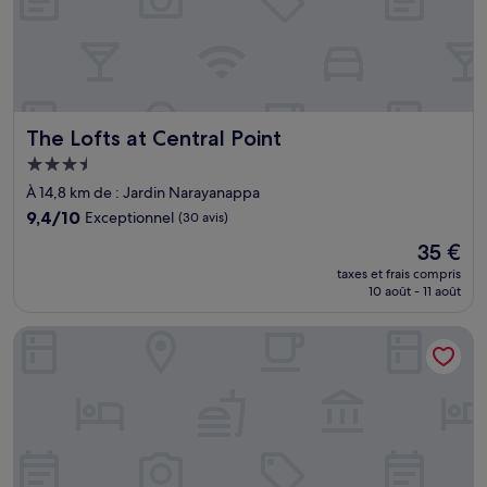
The Lofts at Central Point
The Lofts at Central Point
Hébergement
3.5 étoiles
À 14,8 km de : Jardin Narayanappa
9.4
9,4/10
Exceptionnel
(30 avis)
sur
Le
35 €
10,
nouveau
Exceptionnel,
taxes et frais compris
prix
10 août - 11 août
(30 avis)
est
de
Grand Mercure Bengaluru at Gopalan Mall- An Accor Hotel
35 €