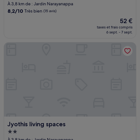
3.0 étoiles
À 3,8 km de : Jardin Narayanappa
8.2
8,2/10
Très bien
(15 avis)
sur
Le
52 €
10,
nouveau
Très
taxes et frais compris
prix
6 sept. - 7 sept.
bien,
est
(15 avis)
de
Jyothis living spaces
52 €
Jyothis living spaces
Jyothis living spaces
Hébergement
2.0 étoiles
À 3,8 km de : Jardin Narayanappa