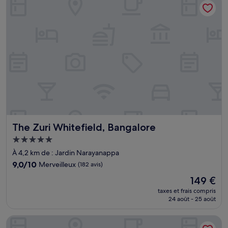
24 €
The Zuri Whitefield, Bangalore
The Zuri Whitefield, Bangalore
Hébergement
5.0 étoiles
À 4,2 km de : Jardin Narayanappa
9.0
9,0/10
Merveilleux
(182 avis)
sur
Le
149 €
10,
nouveau
Merveilleux,
taxes et frais compris
prix
24 août - 25 août
(182 avis)
est
de
FabHotel Prime IJ Suites - Kasavanahalli
149 €