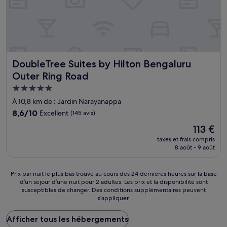
DoubleTree Suites by Hilton Bengaluru Outer Ring Road
DoubleTree Suites by Hilton Bengaluru
Outer Ring Road
Hébergement
5.0 étoiles
À 10,8 km de : Jardin Narayanappa
8.6
8,6/10
Excellent
(145 avis)
sur
Le
113 €
10,
nouveau
Excellent,
taxes et frais compris
prix
8 août - 9 août
(145 avis)
est
de
113 €
Prix
Prix par nuit le plus bas trouvé au cours des 24 dernières heures sur la base
d’un séjour d’une nuit pour 2 adultes. Les prix et la disponibilité sont
par
susceptibles de changer. Des conditions supplémentaires peuvent
nuit
s’appliquer.
le
plus
Afficher tous les hébergements
bas