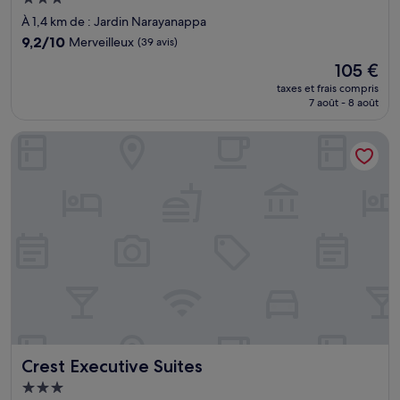
3.0 étoiles
À 1,4 km de : Jardin Narayanappa
9.2
9,2/10
Merveilleux
(39 avis)
sur
Le
105 €
10,
nouveau
Merveilleux,
taxes et frais compris
prix
7 août - 8 août
(39 avis)
est
de
Crest Executive Suites
105 €
Crest Executive Suites
Crest Executive Suites
Hébergement