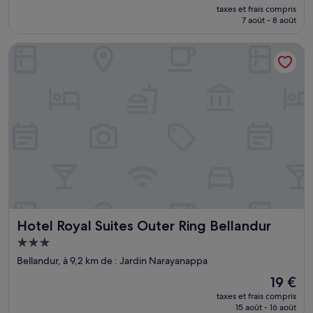
nouveau
(1 avis)
taxes et frais compris
prix
7 août - 8 août
est
de
Hotel Royal Suites Outer Ring Bellandur
28 €
Hotel Royal Suites Outer Ring Bellandur
Hotel Royal Suites Outer Ring Bellandur
Hébergement
3.0 étoiles
Bellandur, à 9,2 km de : Jardin Narayanappa
Le
19 €
nouveau
taxes et frais compris
prix
15 août - 16 août