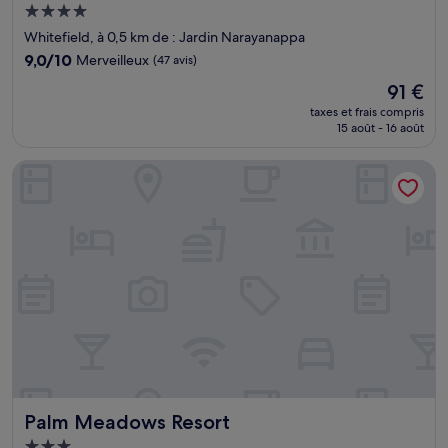
Hébergement
4.0 étoiles
Whitefield, à 0,5 km de : Jardin Narayanappa
9.0
9,0/10
Merveilleux
(47 avis)
sur
Le
91 €
10,
nouveau
Merveilleux,
taxes et frais compris
prix
15 août - 16 août
(47 avis)
est
de
Palm Meadows Resort
91 €
Palm Meadows Resort
Palm Meadows Resort
Hébergement