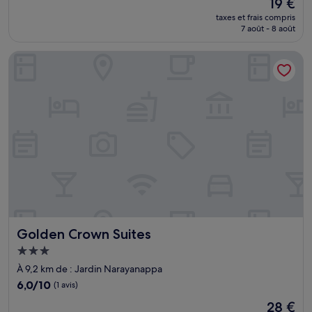
Le
19 €
10,
nouveau
Exceptionnel,
taxes et frais compris
prix
7 août - 8 août
(1 avis)
est
de
Golden Crown Suites
19 €
Golden Crown Suites
Golden Crown Suites
Hébergement
3.0 étoiles
À 9,2 km de : Jardin Narayanappa
6.0
6,0/10
(1 avis)
sur
Le
28 €
10,