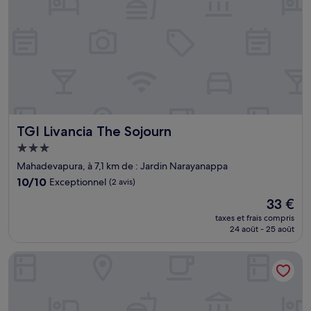
TGI Livancia The Sojourn
TGI Livancia The Sojourn
Hébergement
3.0 étoiles
Mahadevapura, à 7,1 km de : Jardin Narayanappa
10.0
10/10
Exceptionnel
(2 avis)
sur
Le
33 €
10,
nouveau
Exceptionnel,
taxes et frais compris
prix
24 août - 25 août
(2 avis)
est
de
Freshco Hotels
33 €