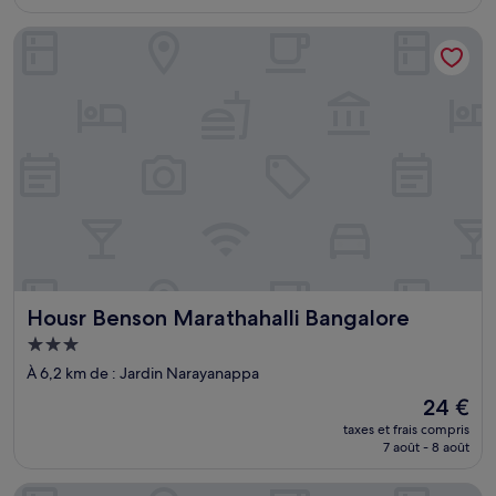
est
de
Housr Benson Marathahalli Bangalore
19 €
Housr Benson Marathahalli Bangalore
Housr Benson Marathahalli Bangalore
Hébergement
3.0 étoiles
À 6,2 km de : Jardin Narayanappa
Le
24 €
nouveau
taxes et frais compris
prix
7 août - 8 août
est
de
The Zuri Whitefield, Bangalore