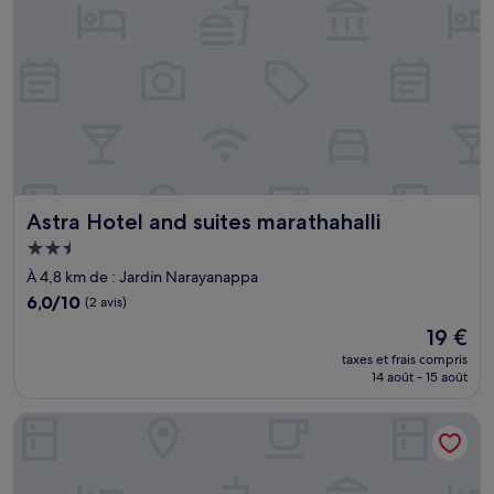
Astra Hotel and suites marathahalli
Astra Hotel and suites marathahalli
Hébergement
2.5 étoiles
À 4,8 km de : Jardin Narayanappa
6.0
6,0/10
(2 avis)
sur
Le
19 €
10,
nouveau
(2 avis)
taxes et frais compris
prix
14 août - 15 août
est
de
TGI Livancia The Sojourn
19 €