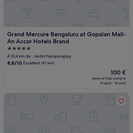
Grand Mercure Bengaluru at Gopalan Mall- An Accor Hote
Grand Mercure Bengaluru at Gopalan Mall-
An Accor Hotels Brand
Hébergement
5.0 étoiles
À 10,4 km de : Jardin Narayanappa
8.8
8,8/10
Excellent
(87 avis)
sur
Le
100 €
10,
nouveau
Excellent,
taxes et frais compris
prix
14 août - 15 août
(87 avis)
est
de
DoubleTree Suites by Hilton Bengaluru Outer Ring Road
100 €