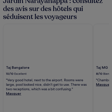
Jardin Narayanappa : consultez
conditions
supplémentaires
des avis sur des hôtels qui
peuvent
séduisent les voyageurs
s’appliquer.
Taj Bangalore
Taj MG Ro
Taj Bangalore
Taj MG R
10/10
Excellent
8/10
Bien
"Very good hotel, next to the airport. Rooms were
"Chambre
large, pool looked nice, didn’t get to use. There was
Masquer
two receptions, which was a bit confusing."
Masquer