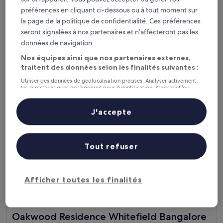
préférences en cliquant ci-dessous ou à tout moment sur
Hébergement
la page de la politique de confidentialité. Ces préférences
3.0 étoiles
Jardin Narayanappa
seront signalées à nos partenaires et n’affecteront pas les
8.6
8,6/10
Excellent
(4 avis)
données de navigation.
sur
Le
14 €
10,
Nos équipes ainsi que nos partenaires externes,
nouveau
Excellent,
taxes et frais compris
traitent des données selon les finalités suivantes :
prix
10 août - 11 août
(4 avis)
est
Utiliser des données de géolocalisation précises. Analyser activement
de
les caractéristiques de l’appareil pour l’identification. Stocker et/ou
Oakwood Residence Whitefield Bangalore
14 €
accéder à des informations sur un appareil. Publicités et contenu
personnalisés, mesure de performance des publicités et du contenu,
études d’audience et développement de services.
J'accepte
Liste de nos partenaires (fournisseurs)
Tout refuser
Afficher toutes les finalités
Oakwood Residence Whitefield Bangalore
Oakwood Residence Whitefield Bangalore