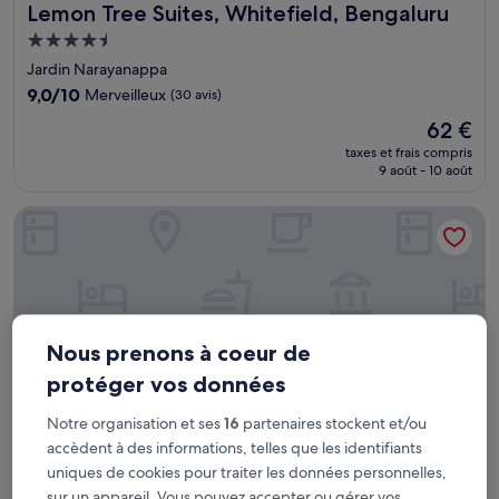
Lemon Tree Suites, Whitefield, Bengaluru
Lemon Tree Suites, Whitefield, Bengaluru
Hébergement
4.5 étoiles
Jardin Narayanappa
9.0
9,0/10
Merveilleux
(30 avis)
sur
Le
62 €
10,
nouveau
Merveilleux,
taxes et frais compris
prix
9 août - 10 août
(30 avis)
est
de
Suraksha Stay Whitefield
62 €
Nous prenons à coeur de
protéger vos données
Notre organisation et ses
16
partenaires stockent et/ou
accèdent à des informations, telles que les identifiants
uniques de cookies pour traiter les données personnelles,
Suraksha Stay Whitefield
Suraksha Stay Whitefield
sur un appareil. Vous pouvez accepter ou gérer vos