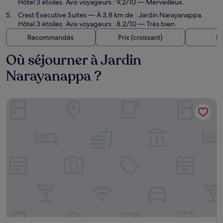
Hôtel 3 étoiles. Avis voyageurs : 9,2/10 — Merveilleux.
Crest Executive Suites
— À 3,8 km de : Jardin Narayanappa.
Hôtel 3 étoiles. Avis voyageurs : 8,2/10 — Très bien.
Recommandés
Prix (croissant)
Di
Où séjourner à Jardin
Narayanappa ?
Lemon Tree Suites, Whitefield, Bengaluru