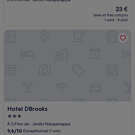
Le
23 €
nouveau
taxes et frais compris
prix
7 août - 8 août
est
de
Hotel DBrooks
23 €
Hotel DBrooks
Hotel DBrooks
Hébergement
3.0 étoiles
À 3,9 km de : Jardin Narayanappa
9.6
9,6/10
Exceptionnel
(7 avis)