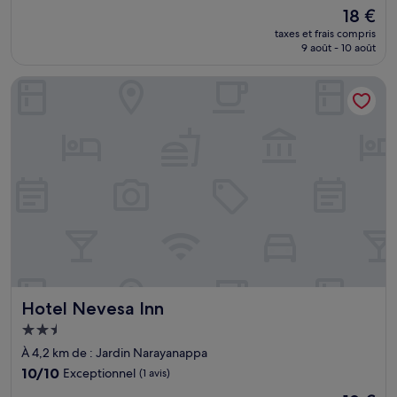
sur
Le
18 €
10,
nouveau
Exceptionnel,
taxes et frais compris
prix
9 août - 10 août
(7 avis)
est
de
Hotel Nevesa Inn
18 €
Hotel Nevesa Inn
Hotel Nevesa Inn
Hébergement
2.5 étoiles
À 4,2 km de : Jardin Narayanappa
10.0
10/10
Exceptionnel
(1 avis)
sur