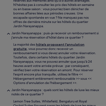
réservés aux membres ainsi qu'à d'autres avantages.
N'hésitez pas à consulter les prix des hôtels en semaine
ou en basse saison : vous pourriez bien dénicher de
bonnes affaires liées aux périodes creuses. Une
escapade spontanée en vue ? Ne manquez pas nos
offres de dernière minute sur les hôtels du quartier
Jardin Narayanappa.
Jardin Narayanappa : puis-je recevoir un remboursement si
j'annule ma réservation d'hôtel dans ce quartier ?
La majorité des
hôtels proposent l'annulation
gratuite
, vous pourrez donc recevoir un
remboursement si vous devez annuler votre réservation.
Toutefois, dans certains hôtels du quartier Jardin
Narayanappa, vous ne pouvez annuler que jusqu'à 24
heures avant votre arrivée prévue : par conséquent,
vérifiez bien votre réservation en amont. Pour réserver
l'esprit encore plus tranquille, utilisez le filtre <<
Hébergement entièrement remboursable >> sous <<
Options d'annulation de l'hébergement >>.
Jardin Narayanappa : quels sont les hôtels de luxe les mieux
notés de ce quartier ?
Lemon Tree Suites, Whitefield, Bengaluru et Royal
Orchid Suites figurent parmi les hôtels de luxe les mieux