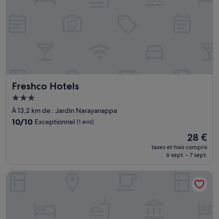
Freshco Hotels
Freshco Hotels
Hébergement
3.0 étoiles
À 13,2 km de : Jardin Narayanappa
10.0
10/10
Exceptionnel
(1 avis)
sur
Le
28 €
10,
nouveau
Exceptionnel,
taxes et frais compris
prix
6 sept. - 7 sept.
(1 avis)
est
de
Imperial Jenukaal Suites
28 €