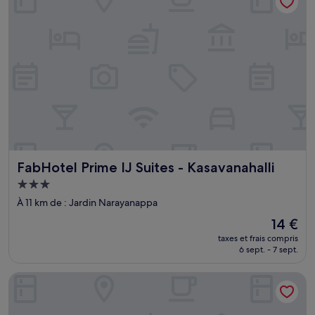
FabHotel Prime IJ Suites - Kasavanahalli
FabHotel Prime IJ Suites - Kasavanahalli
Hébergement
3.0 étoiles
À 11 km de : Jardin Narayanappa
Le
14 €
nouveau
taxes et frais compris
prix
6 sept. - 7 sept.
est
de
Astra Hotel and suites marathahalli
14 €