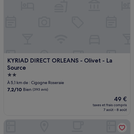
KYRIAD DIRECT ORLEANS - Olivet - La Source
KYRIAD DIRECT ORLEANS - Olivet - La
Source
Hébergement
2.0 étoiles
À 5,1 km de : Cigogne Roseraie
7.2
7,2/10
Bien
(393 avis)
sur
Le
49 €
10,
nouveau
Bien,
taxes et frais compris
prix
7 août - 8 août
(393 avis)
est
de
Logis Hôtel Marguerite
49 €