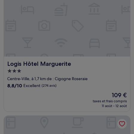
Logis Hôtel Marguerite
Logis Hôtel Marguerite
Hébergement
3.0 étoiles
Centre-Ville, à 1,7 km de : Cigogne Roseraie
8.8
8,8/10
Excellent
(274 avis)
sur
Le
109 €
10,
nouveau
Excellent,
taxes et frais compris
prix
11 août - 12 août
(274 avis)
est
de
Empreinte Hôtel & Spa
109 €