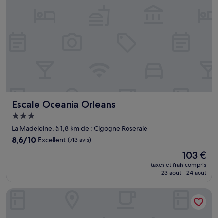
Escale Oceania Orleans
Escale Oceania Orleans
Hébergement
3.0 étoiles
La Madeleine, à 1,8 km de : Cigogne Roseraie
8.6
8,6/10
Excellent
(713 avis)
sur
Le
103 €
10,
nouveau
Excellent,
taxes et frais compris
prix
23 août - 24 août
(713 avis)
est
de
KYRIAD DIRECT ORLEANS - Olivet - La Source
103 €