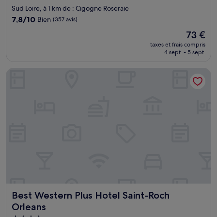
3.0 étoiles
Sud Loire, à 1 km de : Cigogne Roseraie
7.8
7,8/10
Bien
(357 avis)
sur
Le
73 €
10,
nouveau
Bien,
taxes et frais compris
prix
4 sept. - 5 sept.
(357 avis)
est
de
Best Western Plus Hotel Saint-Roch Orleans
73 €
Best Western Plus Hotel Saint-Roch Orleans
Best Western Plus Hotel Saint-Roch
Orleans