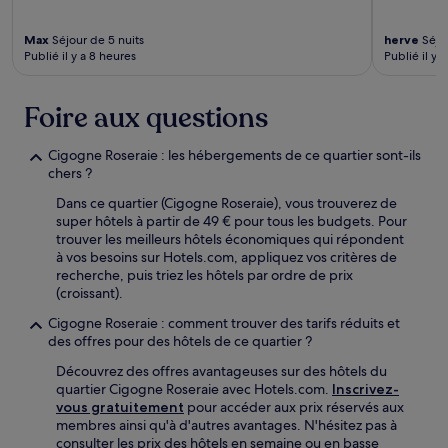
Max
Séjour de 5 nuits
herve
Séjou
Publié il y a 8 heures
Publié il y 
Foire aux questions
Cigogne Roseraie : les hébergements de ce quartier sont-ils
chers ?
Dans ce quartier (Cigogne Roseraie), vous trouverez de
super hôtels à partir de 49 € pour tous les budgets. Pour
trouver les meilleurs hôtels économiques qui répondent
à vos besoins sur Hotels.com, appliquez vos critères de
recherche, puis triez les hôtels par ordre de prix
(croissant).
Cigogne Roseraie : comment trouver des tarifs réduits et
des offres pour des hôtels de ce quartier ?
Découvrez des offres avantageuses sur des hôtels du
quartier Cigogne Roseraie avec Hotels.com.
Inscrivez-
vous gratuitement
pour accéder aux prix réservés aux
membres ainsi qu'à d'autres avantages. N'hésitez pas à
consulter les prix des hôtels en semaine ou en basse