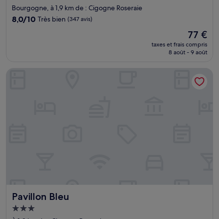
2.0 étoiles
Bourgogne, à 1,9 km de : Cigogne Roseraie
8.0
8,0/10
Très bien
(347 avis)
sur
Le
77 €
10,
nouveau
Très
taxes et frais compris
prix
8 août - 9 août
bien,
est
(347 avis)
de
Pavillon Bleu
77 €
Pavillon Bleu
Pavillon Bleu
Hébergement