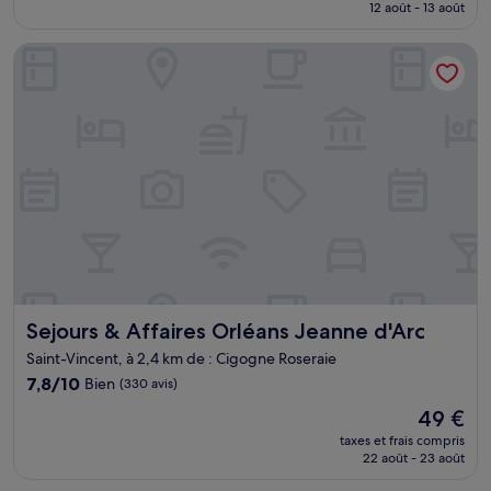
prix
12 août - 13 août
(59 avis)
est
de
Sejours & Affaires Orléans Jeanne d'Arc
83 €
Sejours & Affaires Orléans Jeanne d'Arc
Sejours & Affaires Orléans Jeanne d'Arc
Saint-Vincent, à 2,4 km de : Cigogne Roseraie
7.8
7,8/10
Bien
(330 avis)
sur
Le
49 €
10,
nouveau
Bien,
taxes et frais compris
prix
22 août - 23 août
(330 avis)
est