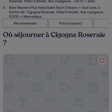
Roseraie. Hôtel 3 étoiles. Avis voyageurs : 7,8/10 — Bien.
Best Western Plus Hotel Saint-Roch Orleans
— Sud Loire, à
0,6 km de : Cigogne Roseraie. Hôtel 4 étoiles. Avis voyageurs :
9,0/10 — Merveilleux.
Recommandés
Prix (croissant)
Di
Où séjourner à Cigogne Roseraie
?
Maison joviale