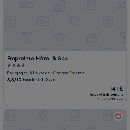
Empreinte Hôtel & Spa
Empreinte Hôtel & Spa
Hébergement
4.0 étoiles
Bourgogne, à 1,6 km de : Cigogne Roseraie
8.8
8,8/10
Excellent
(340 avis)
sur
Le
141 €
10,
nouveau
Excellent,
taxes et frais compris
prix
21 août - 22 août
(340 avis)
est
de
Urban Jungle. Hotel Orléans
141 €