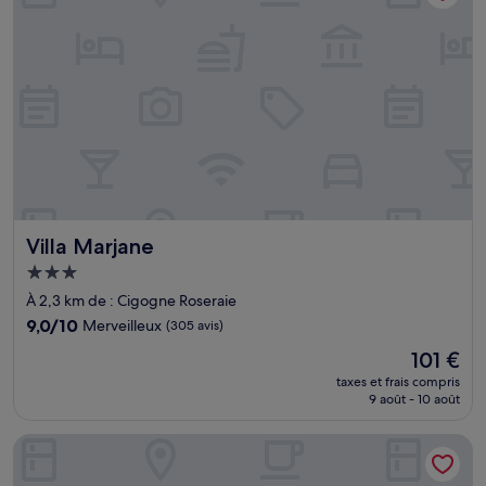
Villa Marjane
Villa Marjane
Hébergement
3.0 étoiles
À 2,3 km de : Cigogne Roseraie
9.0
9,0/10
Merveilleux
(305 avis)
sur
Le
101 €
10,
nouveau
Merveilleux,
taxes et frais compris
prix
9 août - 10 août
(305 avis)
est
de
Escale Oceania Orleans
101 €