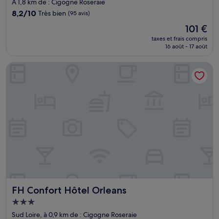
3.0 étoiles
À 1,8 km de : Cigogne Roseraie
8.2
8,2/10
Très bien
(95 avis)
sur
Le
101 €
10,
nouveau
Très
taxes et frais compris
prix
16 août - 17 août
bien,
est
(95 avis)
de
FH Confort Hôtel Orleans
101 €
FH Confort Hôtel Orleans
FH Confort Hôtel Orleans
Hébergement
3.0 étoiles
Sud Loire, à 0,9 km de : Cigogne Roseraie