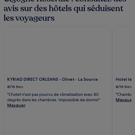
Des
conditions
avis sur des hôtels qui séduisent
supplémentaires
les voyageurs
peuvent
s’appliquer.
KYRIAD DIRECT ORLEANS - Olivet - La Source
Hotel les 3
KYRIAD DIRECT ORLEANS - Olivet - La Source
Hotel les
8/10
Bien
8/10
Bien
"L'hotel n'est pas pourvu de climatisation avec 40
"Chambre 
degrés dans les chambres. Impossible de dormir"
Masquer
Masquer