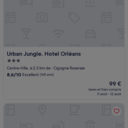
Urban Jungle. Hotel Orléans
Urban Jungle. Hotel Orléans
Hébergement
3.0 étoiles
Centre-Ville, à 2,3 km de : Cigogne Roseraie
8.6
8,6/10
Excellent
(165 avis)
sur
Le
99 €
10,
nouveau
Excellent,
taxes et frais compris
prix
11 août - 12 août
(165 avis)
est
de
Frenchdoor Orléans 7 Dormants
99 €