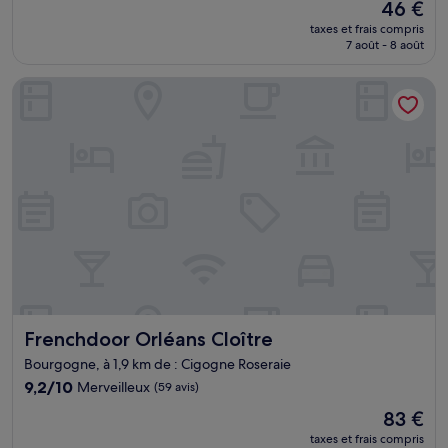
Le
46 €
10,
nouveau
Bien,
taxes et frais compris
prix
7 août - 8 août
(344 avis)
est
de
Frenchdoor Orléans Cloître
46 €
Frenchdoor Orléans Cloître
Frenchdoor Orléans Cloître
Bourgogne, à 1,9 km de : Cigogne Roseraie
9.2
9,2/10
Merveilleux
(59 avis)
sur
Le
83 €
10,
nouveau
Merveilleux,
taxes et frais compris