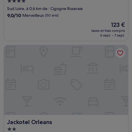
Hébergement
4.0 étoiles
Sud Loire, à 0,6 km de : Cigogne Roseraie
9.0
9,0/10
Merveilleux
(50 avis)
sur
Le
123 €
10,
nouveau
Merveilleux,
taxes et frais compris
prix
6 sept. - 7 sept.
(50 avis)
est
de
Jackotel Orleans
123 €
Jackotel Orleans
Jackotel Orleans
Hébergement