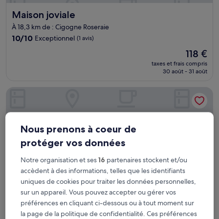
Maison joviale
Maison joviale
À 18,3 km de : Cigogne Roseraie
10.0
10/10
Exceptionnel
(1 avis)
sur
Le
118 €
10,
nouveau
Exceptionnel,
taxes et frais compris
prix
30 août - 31 août
(1 avis)
est
de
Fasthôtel Orléans Sud Zénith
118 €
Nous prenons à coeur de
protéger vos données
Notre organisation et ses
16
partenaires stockent et/ou
accèdent à des informations, telles que les identifiants
uniques de cookies pour traiter les données personnelles,
sur un appareil. Vous pouvez accepter ou gérer vos
préférences en cliquant ci-dessous ou à tout moment sur
Fasthôtel Orléans Sud Zénith
la page de la politique de confidentialité. Ces préférences
Fasthôtel Orléans Sud Zénith