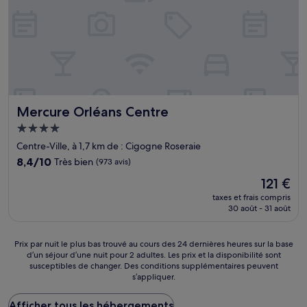
Mercure Orléans Centre
Mercure Orléans Centre
Hébergement
4.0 étoiles
Centre-Ville, à 1,7 km de : Cigogne Roseraie
8.4
8,4/10
Très bien
(973 avis)
sur
Le
121 €
10,
nouveau
Très
taxes et frais compris
prix
30 août - 31 août
bien,
est
(973 avis)
de
121 €
Prix
Prix par nuit le plus bas trouvé au cours des 24 dernières heures sur la base
d’un séjour d’une nuit pour 2 adultes. Les prix et la disponibilité sont
par
susceptibles de changer. Des conditions supplémentaires peuvent
nuit
s’appliquer.
le
plus
Afficher tous les hébergements
bas