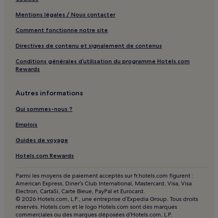
Portes de Sologne : hôtels
Mentions légales / Nous contacter
Intercommunalité de la Forêt : hôtels
Comment fonctionne notre site
Loges : hôtels
Directives de contenu et signalement de contenus
Orléans Métropole : hôtels
Conditions générales d’utilisation du programme Hotels.com
Loiret : hôtels
Rewards
Autres informations
Qui sommes-nous ?
Emplois
Guides de voyage
Hotels.com Rewards
Parmi les moyens de paiement acceptés sur fr.hotels.com figurent :
American Express, Diner’s Club International, Mastercard, Visa, Visa
Electron, CartaSi, Carte Bleue, PayPal et Eurocard.
© 2026 Hotels.com, L.P., une entreprise d’Expedia Group. Tous droits
réservés. Hotels.com et le logo Hotels.com sont des marques
commerciales ou des marques déposées d’Hotels.com, L.P.