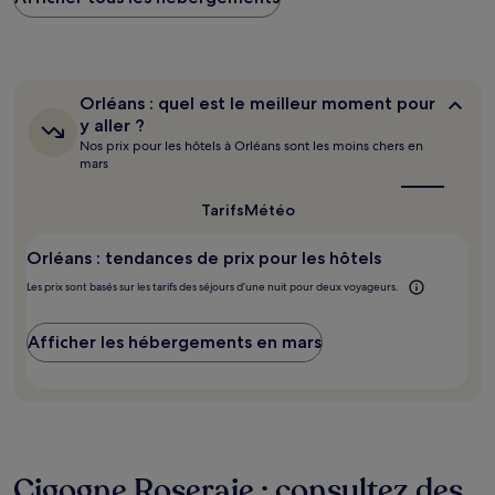
trouvé
au
cours
des
24 dernières
Orléans :
Orléans : quel est le meilleur moment pour
heures
quel
y aller ?
sur
est
Nos prix pour les hôtels à Orléans sont les moins chers en
le
la
mars
meilleur
base
moment
d’un
pour
Tarifs
Météo
séjour
y
d’une
aller ?
nuit
Orléans : tendances de prix pour les hôtels
pour
Les prix sont basés sur les tarifs des séjours d’une nuit pour deux voyageurs.
2 adultes.
Les
prix
Afficher les hébergements en mars
et
la
disponibilité
sont
susceptibles
de
changer.
Cigogne Roseraie : consultez des