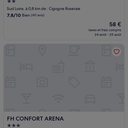
Hébergement
2.0 étoiles
Sud Loire, à 0,8 km de : Cigogne Roseraie
7.8
7,8/10
Bien
(411 avis)
sur
Le
58 €
10,
nouveau
Bien,
taxes et frais compris
prix
24 août - 25 août
(411 avis)
est
de
FH CONFORT ARENA
58 €
FH CONFORT ARENA
FH CONFORT ARENA
Hébergement