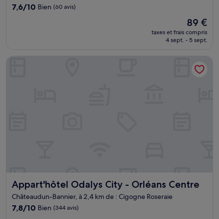
7.6
7,6/10
Bien
(60 avis)
sur
Le
89 €
10,
nouveau
Bien,
taxes et frais compris
prix
4 sept. - 5 sept.
(60 avis)
est
de
Appart'hôtel Odalys City - Orléans Centre
89 €
Appart'hôtel Odalys City - Orléans Centre
Appart'hôtel Odalys City - Orléans Centre
Châteaudun-Bannier, à 2,4 km de : Cigogne Roseraie
7.8
7,8/10
Bien
(344 avis)
sur