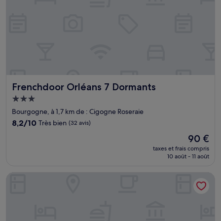
Frenchdoor Orléans 7 Dormants
Frenchdoor Orléans 7 Dormants
Hébergement
3.0 étoiles
Bourgogne, à 1,7 km de : Cigogne Roseraie
8.2
8,2/10
Très bien
(32 avis)
sur
Le
90 €
10,
nouveau
Très
taxes et frais compris
prix
10 août - 11 août
bien,
est
(32 avis)
de
Mercure Orléans Centre
90 €