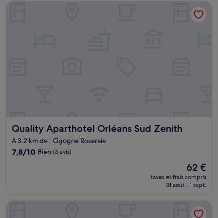
de
Quality Aparthotel Orléans Sud Zenith
49 €
Quality Aparthotel Orléans Sud Zenith
Quality Aparthotel Orléans Sud Zenith
À 3,2 km de : Cigogne Roseraie
7.8
7,8/10
Bien
(6 avis)
sur
Le
62 €
10,
nouveau
Bien,
taxes et frais compris
prix
31 août - 1 sept.
(6 avis)
est
de
Villa Marjane
62 €