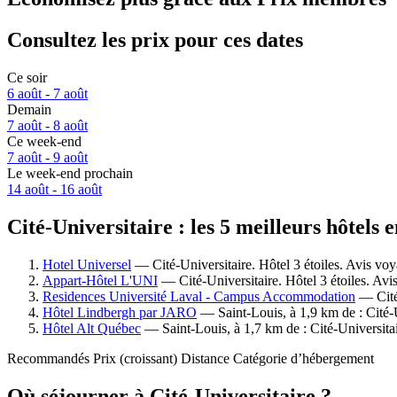
Consultez les prix pour ces dates
Ce soir
6 août - 7 août
Demain
7 août - 8 août
Ce week-end
7 août - 9 août
Le week-end prochain
14 août - 16 août
Cité-Universitaire : les 5 meilleurs hôtels 
Hotel Universel
— Cité-Universitaire. Hôtel 3 étoiles. Avis vo
Appart-Hôtel L'UNI
— Cité-Universitaire. Hôtel 3 étoiles. Av
Residences Université Laval - Campus Accommodation
— Cité-
Hôtel Lindbergh par JARO
— Saint-Louis, à 1,9 km de : Cité-U
Hôtel Alt Québec
— Saint-Louis, à 1,7 km de : Cité-Universitai
Recommandés
Prix (croissant)
Distance
Catégorie d’hébergement
Où séjourner à Cité-Universitaire ?