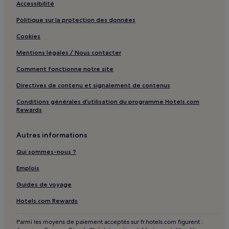
Accessibilité
American Beach : hôtels Hôtels avec golf
Politique sur la protection des données
Atlantic Beach : hôtels Hôtels avec piscine
Cookies
Atlantic Beach : hôtels Hôtels avec parking
Mentions légales / Nous contacter
Atlantic Beach : hôtels Hôtels pas chers
Comment fonctionne notre site
Atlantic Beach : hôtels Hôtels d’affaires
Directives de contenu et signalement de contenus
Macclenny : hôtels 2 étoiles
Conditions générales d’utilisation du programme Hotels.com
Orange Park : hôtels Hôtels avec piscine
Rewards
Jacksonville : hôtels Hôtels avec parking
Autres informations
Jacksonville : Gîtes
Jacksonville : Appart’hôtels
Qui sommes-nous ?
Jacksonville : Complexes hôteliers
Emplois
Jacksonville : hôtels 2 étoiles
Guides de voyage
Jacksonville : hôtels Hôtels LGBTQIA+ friendly
Hotels.com Rewards
Jacksonville : hôtels Hôtels avec golf
Parmi les moyens de paiement acceptés sur fr.hotels.com figurent :
Jacksonville : hôtels Hôtels avec spa