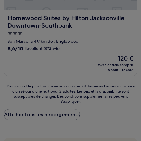
Homewood Suites by Hilton Jacksonville Downtown-Sou
Homewood Suites by Hilton Jacksonville
Downtown-Southbank
Hébergement
3.0 étoiles
San Marco, à 4,9 km de : Englewood
8.6
8,6/10
Excellent
(872 avis)
sur
Le
120 €
10,
nouveau
Excellent,
taxes et frais compris
prix
16 août - 17 août
(872 avis)
est
de
120 €
Prix
Prix par nuit le plus bas trouvé au cours des 24 dernières heures sur la base
d’un séjour d’une nuit pour 2 adultes. Les prix et la disponibilité sont
par
susceptibles de changer. Des conditions supplémentaires peuvent
nuit
s’appliquer.
le
plus
Afficher tous les hébergements
bas
trouvé
au
cours
des