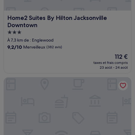
Home2 Suites By Hilton Jacksonville Downtown
Home2 Suites By Hilton Jacksonville
Downtown
Hébergement
3.0 étoiles
À 7,3 km de : Englewood
9.2
9,2/10
Merveilleux
(382 avis)
sur
Le
112 €
10,
nouveau
Merveilleux,
taxes et frais compris
prix
23 août - 24 août
(382 avis)
est
de
WoodSpring Suites Jacksonville - South
112 €