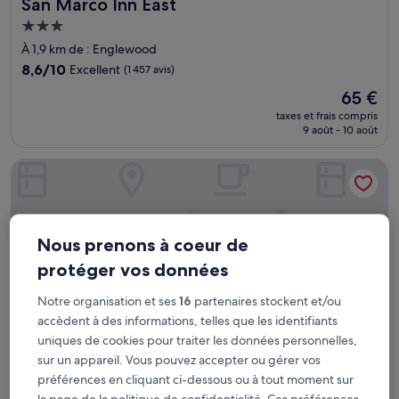
San Marco Inn East
San Marco Inn East
Hébergement
3.0 étoiles
À 1,9 km de : Englewood
8.6
8,6/10
Excellent
(1 457 avis)
sur
Le
65 €
10,
nouveau
Excellent,
taxes et frais compris
prix
9 août - 10 août
(1 457 avis)
est
de
Baymont by Wyndham Jacksonville/Butler Blvd
65 €
Nous prenons à coeur de
protéger vos données
Notre organisation et ses
16
partenaires stockent et/ou
accèdent à des informations, telles que les identifiants
uniques de cookies pour traiter les données personnelles,
sur un appareil. Vous pouvez accepter ou gérer vos
préférences en cliquant ci-dessous ou à tout moment sur
Baymont by Wyndham Jacksonville/Butler Blvd
Baymont by Wyndham Jacksonville/Butler
la page de la politique de confidentialité. Ces préférences