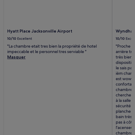
Hyatt Place Jacksonville Airport
Wyndham 
10/10
Excellent
10/10
Excel
"La chambre etait tres bien la propriété de hotel
"Proche de
impeccable et le personnel tres serviable "
arrière trè
Masquer
très biens
dispositio
le sais pa
ièm chamb
est wow j
confortabl
chambre u
cherche pa
à la salle 
sécurité u
planche à 
bain très 
pas à côté
l'acenseur
chambre il