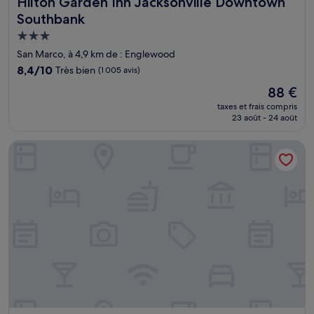
Hilton Garden Inn Jacksonville Downtown Southbank
Hilton Garden Inn Jacksonville Downtown
Southbank
Hébergement
3.0 étoiles
San Marco, à 4,9 km de : Englewood
8.4
8,4/10
Très bien
(1 005 avis)
sur
Le
88 €
10,
nouveau
Très
taxes et frais compris
prix
23 août - 24 août
bien,
est
(1 005 avis)
de
Holiday Inn Express Hotel & Suites Jacksonville - South by 
88 €