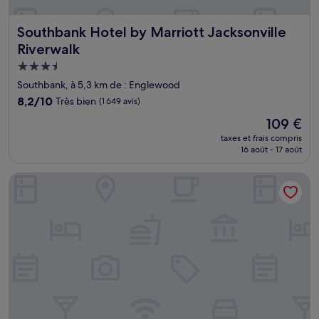
Southbank Hotel by Marriott Jacksonville Riverwalk
Southbank Hotel by Marriott Jacksonville
Riverwalk
Hébergement
3.5 étoiles
Southbank, à 5,3 km de : Englewood
8.2
8,2/10
Très bien
(1 649 avis)
sur
Le
109 €
10,
nouveau
Très
taxes et frais compris
prix
16 août - 17 août
bien,
est
(1 649 avis)
de
Homewood Suites by Hilton Jacksonville Downtown-South
109 €