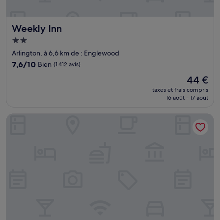
Weekly Inn
Weekly Inn
Hébergement
2.0 étoiles
Arlington, à 6,6 km de : Englewood
7.6
7,6/10
Bien
(1 412 avis)
sur
Le
44 €
10,
nouveau
Bien,
taxes et frais compris
prix
16 août - 17 août
(1 412 avis)
est
de
Southbank Hotel by Marriott Jacksonville Riverwalk
44 €