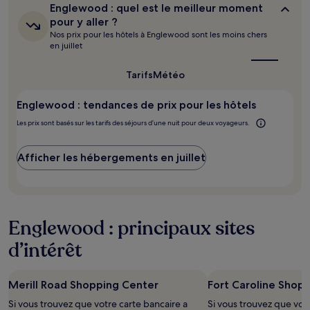
24 dernières
Englewood :
Englewood : quel est le meilleur moment
heures
quel
pour y aller ?
sur
est
Nos prix pour les hôtels à Englewood sont les moins chers
le
la
en juillet
meilleur
base
moment
d’un
pour
Tarifs
Météo
séjour
y
d’une
aller ?
nuit
Englewood : tendances de prix pour les hôtels
pour
Les prix sont basés sur les tarifs des séjours d’une nuit pour deux voyageurs.
2 adultes.
Les
prix
Afficher les hébergements en juillet
et
la
disponibilité
sont
susceptibles
Englewood : principaux sites
de
changer.
d’intérêt
Des
conditions
supplémentaires
Merill Road Shopping Center
Fort Caroline Shop
peuvent
s’appliquer.
Si vous trouvez que votre carte bancaire a
Si vous trouvez que votr