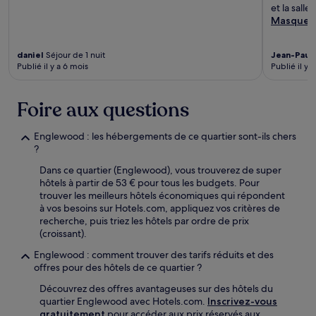
et la sall
Masquer
daniel
Séjour de 1 nuit
Jean-Paul
Publié il y a 6 mois
Publié il y 
Foire aux questions
Englewood : les hébergements de ce quartier sont-ils chers
?
Dans ce quartier (Englewood), vous trouverez de super
hôtels à partir de 53 € pour tous les budgets. Pour
trouver les meilleurs hôtels économiques qui répondent
à vos besoins sur Hotels.com, appliquez vos critères de
recherche, puis triez les hôtels par ordre de prix
(croissant).
Englewood : comment trouver des tarifs réduits et des
offres pour des hôtels de ce quartier ?
Découvrez des offres avantageuses sur des hôtels du
quartier Englewood avec Hotels.com.
Inscrivez-vous
gratuitement
pour accéder aux prix réservés aux