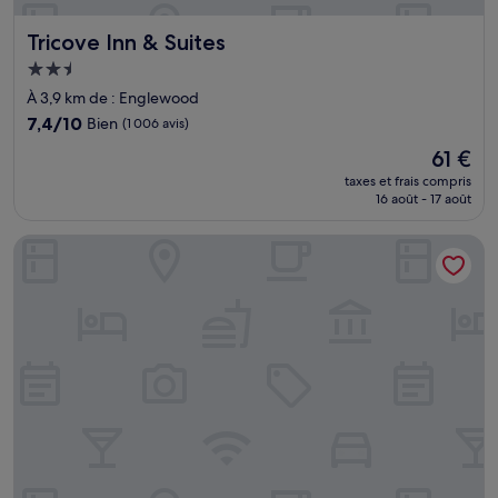
Tricove Inn & Suites
Tricove Inn & Suites
Hébergement
2.5 étoiles
À 3,9 km de : Englewood
7.4
7,4/10
Bien
(1 006 avis)
sur
Le
61 €
10,
nouveau
Bien,
taxes et frais compris
prix
16 août - 17 août
(1 006 avis)
est
de
La Quinta Inn & Suites by Wyndham Jacksonville Butler Blvd
61 €