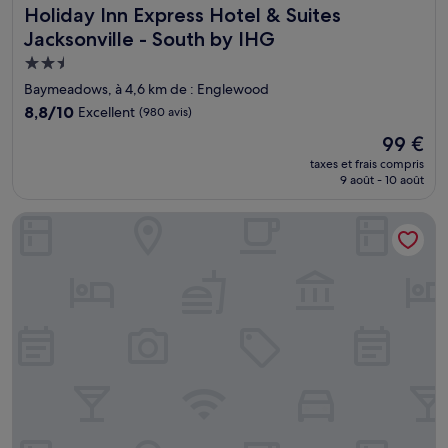
Holiday Inn Express Hotel & Suites Jacksonville - South by
Holiday Inn Express Hotel & Suites
Jacksonville - South by IHG
Hébergement
2.5 étoiles
Baymeadows, à 4,6 km de : Englewood
8.8
8,8/10
Excellent
(980 avis)
sur
Le
99 €
10,
nouveau
Excellent,
taxes et frais compris
prix
9 août - 10 août
(980 avis)
est
de
Red Roof Inn PLUS+ Jacksonville - Southpoint
99 €