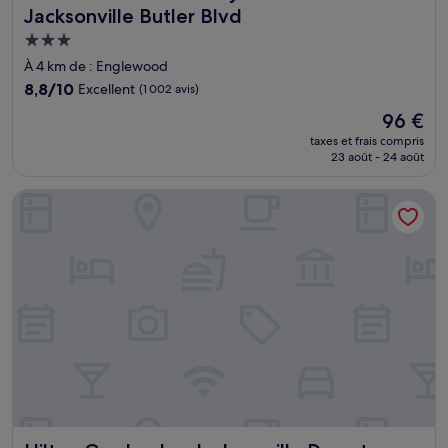
Jacksonville Butler Blvd
Hébergement
3.0 étoiles
À 4 km de : Englewood
8.8
8,8/10
Excellent
(1 002 avis)
sur
Le
96 €
10,
nouveau
Excellent,
taxes et frais compris
prix
23 août - 24 août
(1 002 avis)
est
de
Hilton Garden Inn Jacksonville Downtown Southbank
96 €