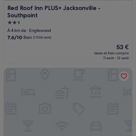
Red Roof Inn PLUS+ Jacksonville - Southpoint
Red Roof Inn PLUS+ Jacksonville -
Southpoint
Hébergement
2.5 étoiles
À 4 km de : Englewood
7.6
7,6/10
Bien
(1 006 avis)
sur
Le
53 €
10,
nouveau
Bien,
taxes et frais compris
prix
11 août - 12 août
(1 006 avis)
est
de
Tricove Inn & Suites
53 €