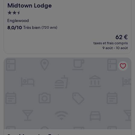
Midtown Lodge
Midtown Lodge
Hébergement
2.5 étoiles
Englewood
8.0
8,0/10
Très bien
(720 avis)
sur
Le
62 €
10,
nouveau
Très
taxes et frais compris
prix
9 août - 10 août
bien,
est
(720 avis)
de
San Marco Inn East
62 €