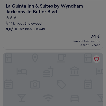
La Quinta Inn & Suites by Wyndham Jacksonville Butler Blv
La Quinta Inn & Suites by Wyndham
Jacksonville Butler Blvd
Hébergement
3.0 étoiles
À 4,1 km de : Englewood
8.0
8,0/10
Très bien
(245 avis)
sur
Le
74 €
10,
nouveau
Très
taxes et frais compris
prix
6 sept. - 7 sept.
bien,
est
(245 avis)
de
Hyatt Studios Jacksonville/St Johns Town Center
74 €