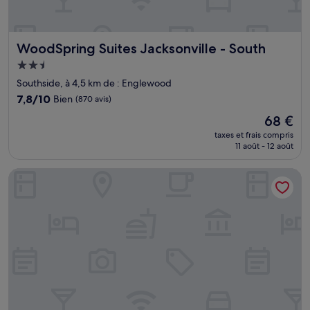
WoodSpring Suites Jacksonville - South
WoodSpring Suites Jacksonville - South
Hébergement
2.5 étoiles
Southside, à 4,5 km de : Englewood
7.8
7,8/10
Bien
(870 avis)
sur
Le
68 €
10,
nouveau
Bien,
taxes et frais compris
prix
11 août - 12 août
(870 avis)
est
de
Weekly Inn
68 €