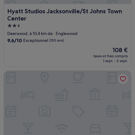
Hyatt Studios Jacksonville/St Johns Town Center
Hyatt Studios Jacksonville/St Johns Town
Center
Hébergement
2.5 étoiles
Deerwood, à 10,4 km de : Englewood
9.6
9,6/10
Exceptionnel
(150 avis)
sur
Le
108 €
10,
nouveau
Exceptionnel,
taxes et frais compris
prix
1 sept. - 2 sept.
(150 avis)
est
de
Delta Hotels by Marriott™ Jacksonville Deerwood
108 €