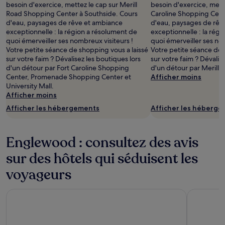
besoin d'exercice, mettez le cap sur Merill
besoin d'exercice, mette
Road Shopping Center à Southside. Cours
Caroline Shopping Cent
d'eau, paysages de rêve et ambiance
d'eau, paysages de rêv
exceptionnelle : la région a résolument de
exceptionnelle : la rég
quoi émerveiller ses nombreux visiteurs !
quoi émerveiller ses no
Votre petite séance de shopping vous a laissé
Votre petite séance de 
sur votre faim ? Dévalisez les boutiques lors
sur votre faim ? Dévalis
d'un détour par Fort Caroline Shopping
d'un détour par Merill
Center, Promenade Shopping Center et
Afficher moins
University Mall.
Afficher moins
Afficher les hébergements
Afficher les héberg
Englewood : consultez des avis
sur des hôtels qui séduisent les
voyageurs
Hyatt Place Jacksonville Airport
Wyndham G