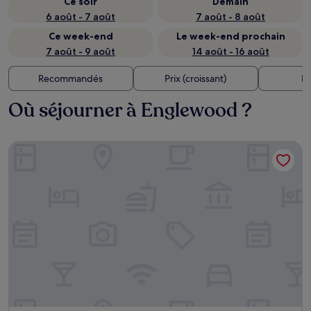
Ce soir
Demain
6 août - 7 août
7 août - 8 août
Ce week-end
Le week-end prochain
7 août - 9 août
14 août - 16 août
Recommandés
Prix (croissant)
Di
Où séjourner à Englewood ?
Midtown Lodge