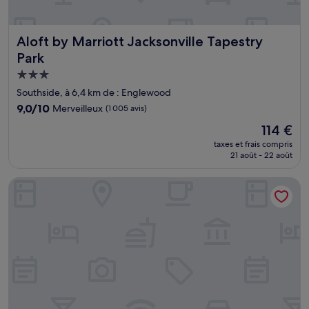
Aloft by Marriott Jacksonville Tapestry Park
Aloft by Marriott Jacksonville Tapestry
Park
Hébergement
3.0 étoiles
Southside, à 6,4 km de : Englewood
9.0
9,0/10
Merveilleux
(1 005 avis)
sur
Le
114 €
10,
nouveau
Merveilleux,
taxes et frais compris
prix
21 août - 22 août
(1 005 avis)
est
de
Wingate by Wyndham Jacksonville FL
114 €