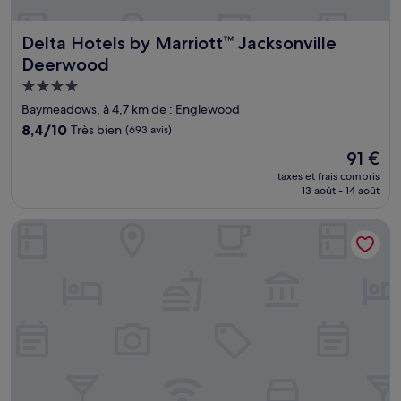
Delta Hotels by Marriott™ Jacksonville Deerwood
Delta Hotels by Marriott™ Jacksonville
Deerwood
Hébergement
4.0 étoiles
Baymeadows, à 4,7 km de : Englewood
8.4
8,4/10
Très bien
(693 avis)
sur
Le
91 €
10,
nouveau
Très
taxes et frais compris
prix
13 août - 14 août
bien,
est
(693 avis)
de
Aloft by Marriott Jacksonville Tapestry Park
91 €