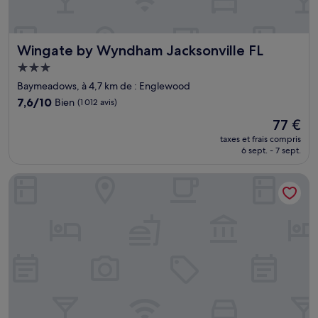
Wingate by Wyndham Jacksonville FL
Wingate by Wyndham Jacksonville FL
Hébergement
3.0 étoiles
Baymeadows, à 4,7 km de : Englewood
7.6
7,6/10
Bien
(1 012 avis)
sur
Le
77 €
10,
nouveau
Bien,
taxes et frais compris
prix
6 sept. - 7 sept.
(1 012 avis)
est
de
Home2 Suites By Hilton Jacksonville Downtown
77 €