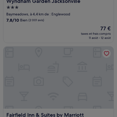
Wyndham Garden Jacksonville
Wyndham Garden Jacksonville
Hébergement
3.0 étoiles
Baymeadows, à 4,4 km de : Englewood
7.8
7,8/10
Bien
(2 001 avis)
sur
Le
77 €
10,
nouveau
Bien,
taxes et frais compris
prix
11 août - 12 août
(2 001 avis)
est
de
Fairfield Inn & Suites by Marriott Jacksonville Butler Blvd
77 €
Fairfield Inn & Suites by Marriott Jacksonville Butler Blvd
Fairfield Inn & Suites by Marriott