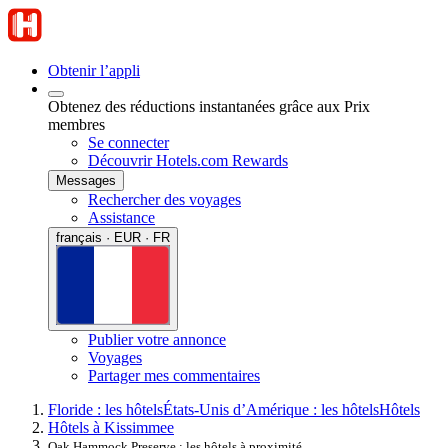
Obtenir l’appli
Obtenez des réductions instantanées grâce aux Prix
membres
Se connecter
Découvrir Hotels.com Rewards
Messages
Rechercher des voyages
Assistance
français · EUR · FR
Publier votre annonce
Voyages
Partager mes commentaires
Floride : les hôtels
États-Unis d’Amérique : les hôtels
Hôtels
Hôtels à Kissimmee
Oak Hammock Preserve : les hôtels à proximité