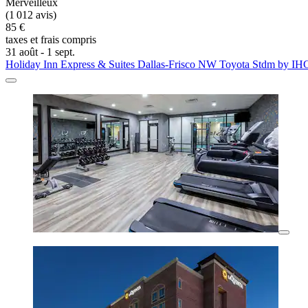
Merveilleux
(1 012 avis)
85 €
taxes et frais compris
31 août - 1 sept.
Holiday Inn Express & Suites Dallas-Frisco NW Toyota Stdm by IH