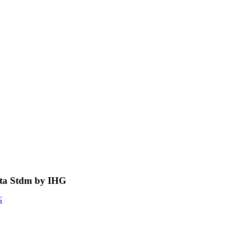
ota Stdm by IHG
G