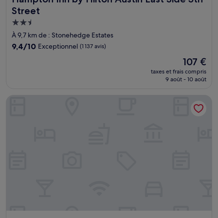
Street
Hébergement
2.5 étoiles
À 9,7 km de : Stonehedge Estates
9.4
9,4/10
Exceptionnel
(1 137 avis)
sur
Le
107 €
10,
nouveau
Exceptionnel,
taxes et frais compris
prix
9 août - 10 août
(1 137 avis)
est
de
The Cabins at East Austin Hotel
107 €