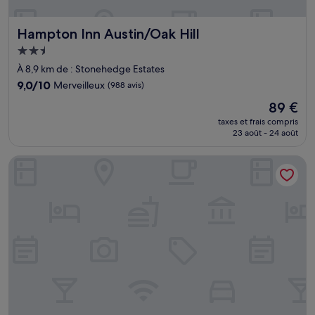
Hampton Inn Austin/Oak Hill
Hampton Inn Austin/Oak Hill
Hébergement
2.5 étoiles
À 8,9 km de : Stonehedge Estates
9.0
9,0/10
Merveilleux
(988 avis)
sur
Le
89 €
10,
nouveau
Merveilleux,
taxes et frais compris
prix
23 août - 24 août
(988 avis)
est
de
Moxy Austin - University
89 €