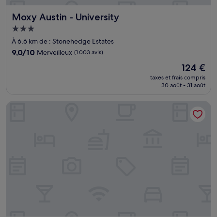
Moxy Austin - University
Moxy Austin - University
Hébergement
3.0 étoiles
À 6,6 km de : Stonehedge Estates
9.0
9,0/10
Merveilleux
(1 003 avis)
sur
Le
124 €
10,
nouveau
Merveilleux,
taxes et frais compris
prix
30 août - 31 août
(1 003 avis)
est
de
Hyatt Place Austin Downtown
124 €