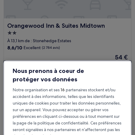
Orangewood Inn & Suites Midtown
Orangewood Inn & Suites Midtown
Hébergement
2.0 étoiles
À 13,1 km de : Stonehedge Estates
8.6
8,6/10
Excellent
(2 784 avis)
sur
Le
54 €
10,
nouveau
Excellent,
taxes et frais compris
prix
14 août - 15 août
(2 784 avis)
Nous prenons à coeur de
est
de
protéger vos données
Best Western Plus Austin Central
54 €
Notre organisation et ses
16
partenaires stockent et/ou
accèdent à des informations, telles que les identifiants
uniques de cookies pour traiter les données personnelles,
sur un appareil. Vous pouvez accepter ou gérer vos
préférences en cliquant ci-dessous ou à tout moment sur
la page de la politique de confidentialité. Ces préférences
seront signalées à nos partenaires et n’affecteront pas les