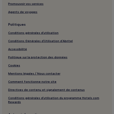
Lakeway : hôtels Hôtels avec parking
Promouvoir vos services
Lakeway : hôtels Hôtels pas chers
Agents de voyages
Lakeway : hôtels 2 étoiles
Politiques
Pflugerville : hôtels Hôtels familiaux
Conditions générales d’utilisation
Del Valle : hôtels Hôtels avec parking
Conditions Générales d’Utilisation d’Abritel
Austin : hôtels Hôtels avec centre de fitness
Accessibilité
Austin : hôtels Hôtels avec petit-déjeuner gratuit
Austin : Gîtes
Politique sur la protection des données
Austin : Appart’hôtels
Cookies
Austin : Chambres d’hôtes
Mentions légales / Nous contacter
Austin : hôtels 2 étoiles
Comment fonctionne notre site
Austin : hôtels Hôtels d’affaires
Directives de contenu et signalement de contenus
Austin : hôtels Hôtels-boutiques
Conditions générales d’utilisation du programme Hotels.com
Rewards
Austin : hôtels Hôtels familiaux
Austin : hôtels