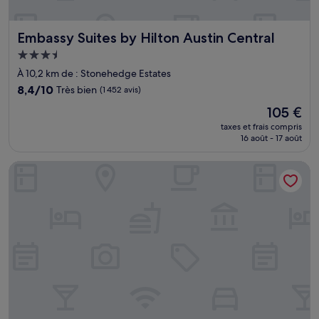
Embassy Suites by Hilton Austin Central
Embassy Suites by Hilton Austin Central
Hébergement
3.5 étoiles
À 10,2 km de : Stonehedge Estates
8.4
8,4/10
Très bien
(1 452 avis)
sur
Le
105 €
10,
nouveau
Très
taxes et frais compris
prix
16 août - 17 août
bien,
est
(1 452 avis)
de
Origin Austin, A Wyndham Hotel
105 €