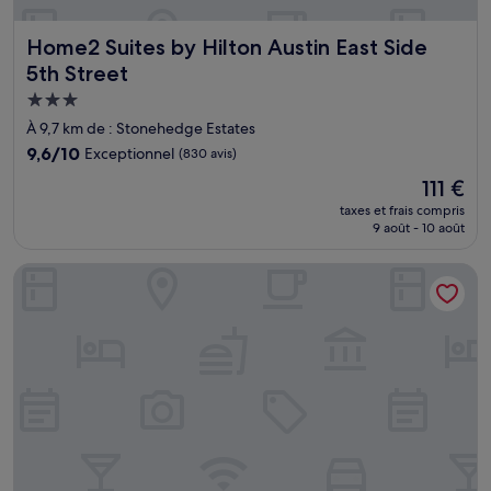
Home2 Suites by Hilton Austin East Side 5th Street
Home2 Suites by Hilton Austin East Side
5th Street
Hébergement
3.0 étoiles
À 9,7 km de : Stonehedge Estates
9.6
9,6/10
Exceptionnel
(830 avis)
sur
Le
111 €
10,
nouveau
Exceptionnel,
taxes et frais compris
prix
9 août - 10 août
(830 avis)
est
de
Hyatt House Austin/Downtown
111 €