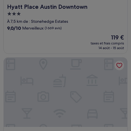
Hyatt Place Austin Downtown
Hyatt Place Austin Downtown
Hébergement
3.0 étoiles
À 7,5 km de : Stonehedge Estates
9.0
9,0/10
Merveilleux
(1 669 avis)
sur
Le
119 €
10,
nouveau
Merveilleux,
taxes et frais compris
prix
14 août - 15 août
(1 669 avis)
est
de
Drury Inn & Suites Austin North
119 €