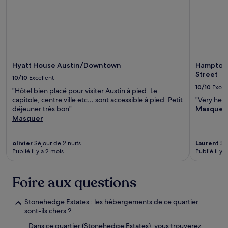
Hyatt House Austin/Downtown
Hampton I
Street
10/10
Excellent
10/10
Excel
"Hôtel bien placé pour visiter Austin à pied. Le
capitole, centre ville etc… sont accessible à pied. Petit
"Very held
déjeuner très bon"
Masquer
Masquer
olivier
Séjour de 2 nuits
Laurent
Séj
Publié il y a 2 mois
Publié il y 
Foire aux questions
Stonehedge Estates : les hébergements de ce quartier
sont-ils chers ?
Dans ce quartier (Stonehedge Estates), vous trouverez