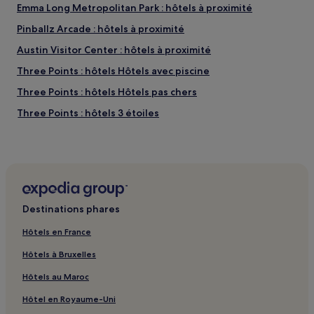
Emma Long Metropolitan Park : hôtels à proximité
Pinballz Arcade : hôtels à proximité
Austin Visitor Center : hôtels à proximité
Three Points : hôtels Hôtels avec piscine
Three Points : hôtels Hôtels pas chers
Three Points : hôtels 3 étoiles
Barton Creek : hôtels
Round Rock : hôtels Hôtels avec piscine
Round Rock : hôtels Hôtels avec petit-déjeuner gratuit
Round Rock : hôtels Hôtels familiaux
Destinations phares
Burnet : Gîtes
Hôtels en France
Leander : hôtels Hôtels avec parking
Hôtels à Bruxelles
Horseshoe Bay : hôtels Hôtels avec parking
Hôtels au Maroc
Horseshoe Bay : hôtels 3 étoiles
Hôtel en Royaume-Uni
Horseshoe Bay : hôtels Hôtels avec golf