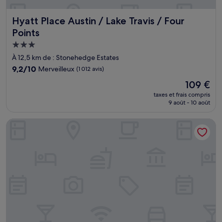
Hyatt Place Austin / Lake Travis / Four Points
Hyatt Place Austin / Lake Travis / Four
Points
Hébergement
3.0 étoiles
À 12,5 km de : Stonehedge Estates
9.2
9,2/10
Merveilleux
(1 012 avis)
sur
Le
109 €
10,
nouveau
Merveilleux,
taxes et frais compris
prix
9 août - 10 août
(1 012 avis)
est
de
Embassy Suites by Hilton Austin Central
109 €