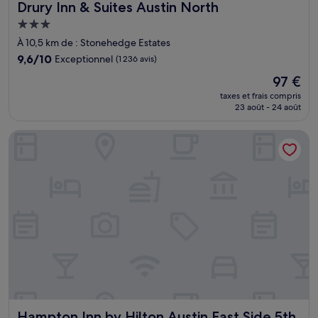
Drury Inn & Suites Austin North
Drury Inn & Suites Austin North
Hébergement
3.0 étoiles
À 10,5 km de : Stonehedge Estates
9.6
9,6/10
Exceptionnel
(1 236 avis)
sur
Le
97 €
10,
nouveau
Exceptionnel,
taxes et frais compris
prix
23 août - 24 août
(1 236 avis)
est
de
Hampton Inn by Hilton Austin East Side 5th Street
97 €
Hampton Inn by Hilton Austin East Side 5th Street
Hampton Inn by Hilton Austin East Side 5th