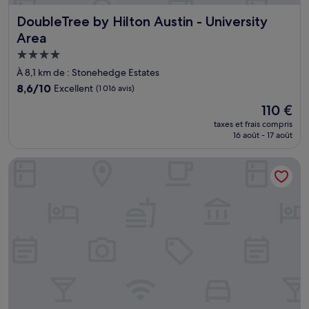
DoubleTree by Hilton Austin - University Area
DoubleTree by Hilton Austin - University
Area
Hébergement
4.0 étoiles
À 8,1 km de : Stonehedge Estates
8.6
8,6/10
Excellent
(1 016 avis)
sur
Le
110 €
10,
nouveau
Excellent,
taxes et frais compris
prix
16 août - 17 août
(1 016 avis)
est
de
Home2 Suites by Hilton Austin East Side 5th Street
110 €