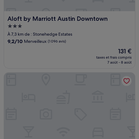
Aloft by Marriott Austin Downtown
Aloft by Marriott Austin Downtown
Hébergement
3.0 étoiles
À 7,3 km de : Stonehedge Estates
9.2
9,2/10
Merveilleux
(1 096 avis)
sur
Le
131 €
10,
nouveau
Merveilleux,
taxes et frais compris
prix
7 août - 8 août
(1 096 avis)
est
de
Hampton Inn Austin/Oak Hill
131 €