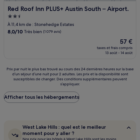
Red Roof Inn PLUS+ Austin South – Airport.
Red Roof Inn PLUS+ Austin South – Airport.
Hébergement
2.5 étoiles
À 11,4 km de : Stonehedge Estates
8.0
8,0/10
Très bien
(1 079 avis)
sur
Le
57 €
10,
nouveau
Très
taxes et frais compris
prix
13 août - 14 août
bien,
est
(1 079 avis)
de
57 €
Prix
Prix par nuit le plus bas trouvé au cours des 24 dernières heures sur la base
d’un séjour d’une nuit pour 2 adultes. Les prix et la disponibilité sont
par
susceptibles de changer. Des conditions supplémentaires peuvent
nuit
s’appliquer.
le
plus
Afficher tous les hébergements
bas
trouvé
au
cours
des
24 dernières
West
West Lake Hills : quel est le meilleur
heures
Lake
moment pour y aller ?
sur
Hills :
Nos prix pour les hôtels à West Lake Hills sont les moins