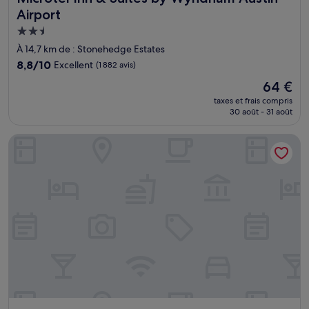
Airport
Hébergement
2.5 étoiles
À 14,7 km de : Stonehedge Estates
8.8
8,8/10
Excellent
(1 882 avis)
sur
Le
64 €
10,
nouveau
Excellent,
taxes et frais compris
prix
30 août - 31 août
(1 882 avis)
est
de
Courtyard by Marriott Austin Downtown/Convention Cente
64 €