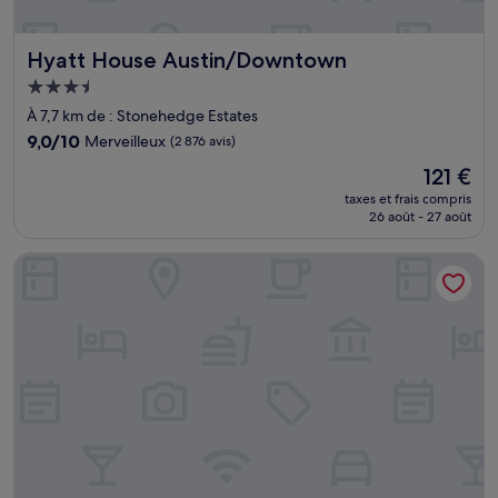
Hyatt House Austin/Downtown
Hyatt House Austin/Downtown
Hébergement
3.5 étoiles
À 7,7 km de : Stonehedge Estates
9.0
9,0/10
Merveilleux
(2 876 avis)
sur
Le
121 €
10,
nouveau
Merveilleux,
taxes et frais compris
prix
26 août - 27 août
(2 876 avis)
est
de
Hyatt Place Austin / Lake Travis / Four Points
121 €