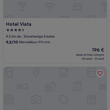
Hotel Viata
Hotel Viata
Hébergement
4.5 étoiles
À 2 km de : Stonehedge Estates
9.2
9,2/10
Merveilleux
(910 avis)
sur
Le
196 €
10,
nouveau
Merveilleux,
taxes et frais compris
prix
30 août - 31 août
(910 avis)
est
de
Orangewood Inn & Suites Midtown
196 €