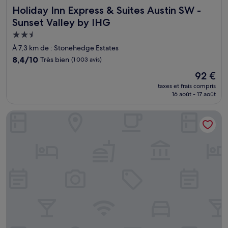
Holiday Inn Express & Suites Austin SW - Sunset Valley by
Holiday Inn Express & Suites Austin SW -
Sunset Valley by IHG
Hébergement
2.5 étoiles
À 7,3 km de : Stonehedge Estates
8.4
8,4/10
Très bien
(1 003 avis)
sur
Le
92 €
10,
nouveau
Très
taxes et frais compris
prix
16 août - 17 août
bien,
est
(1 003 avis)
de
DoubleTree by Hilton Austin - University Area
92 €