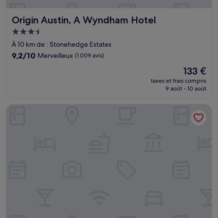
Origin Austin, A Wyndham Hotel
Origin Austin, A Wyndham Hotel
Hébergement
3.5 étoiles
À 10 km de : Stonehedge Estates
9.2
9,2/10
Merveilleux
(1 009 avis)
sur
Le
133 €
10,
nouveau
Merveilleux,
taxes et frais compris
prix
9 août - 10 août
(1 009 avis)
est
de
Red Roof Inn PLUS+ Austin South – Airport.
133 €