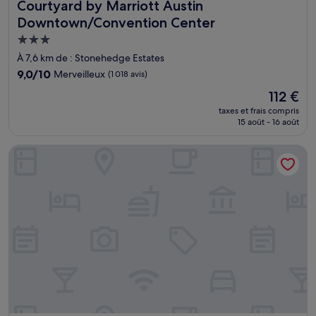
Courtyard by Marriott Austin Downtown/Convention Cent
Courtyard by Marriott Austin
Downtown/Convention Center
Hébergement
3.0 étoiles
À 7,6 km de : Stonehedge Estates
9.0
9,0/10
Merveilleux
(1 018 avis)
sur
Le
112 €
10,
nouveau
Merveilleux,
taxes et frais compris
prix
15 août - 16 août
(1 018 avis)
est
de
Holiday Inn Express & Suites Austin SW - Sunset Valley by I
112 €