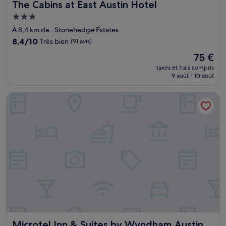
The Cabins at East Austin Hotel
The Cabins at East Austin Hotel
Hébergement
3.0 étoiles
À 8,4 km de : Stonehedge Estates
8.4
8,4/10
Très bien
(91 avis)
sur
Le
75 €
10,
nouveau
Très
taxes et frais compris
prix
9 août - 10 août
bien,
est
(91 avis)
de
Microtel Inn & Suites by Wyndham Austin Airport
75 €
Microtel Inn & Suites by Wyndham Austin Airport
Microtel Inn & Suites by Wyndham Austin