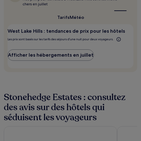
quel
la
chers en juillet
est
base
le
d’un
meilleur
Tarifs
Météo
séjour
moment
d’une
pour
nuit
West Lake Hills : tendances de prix pour les hôtels
y
pour
aller ?
Les prix sont basés sur les tarifs des séjours d’une nuit pour deux voyageurs.
2 adultes.
Les
prix
Afficher les hébergements en juillet
et
la
disponibilité
sont
susceptibles
de
changer.
Stonehedge Estates : consultez
Des
conditions
des avis sur des hôtels qui
supplémentaires
séduisent les voyageurs
peuvent
s’appliquer.
Hyatt House Austin/Downtown
Hampton In