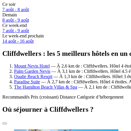
Ce soir
7 août - 8 août
Demain
8 août - 9 août
Ce week-end
7 août - 9 août
Le week-end prochain
14 août - 16 août
Cliffdwellers : les 5 meilleurs hôtels en un
Mount Nevis Hotel
— À 2,6 km de : Cliffdwellers. Hôtel 4 éto
Palm Garden Nevis
— À 3,1 km de : Cliffdwellers. Hôtel 4.5 ét
Oualie Beach Resort
— À 1,3 km de : Cliffdwellers. Hôtel 3 ét
Paradise Suite
— À 2,7 km de : Cliffdwellers. Hôtel 4 étoiles.
The Hamilton Beach Villas & Spa
— À 2,1 km de : Cliffdweller
Recommandés
Prix (croissant)
Distance
Catégorie d’hébergement
Où séjourner à Cliffdwellers ?