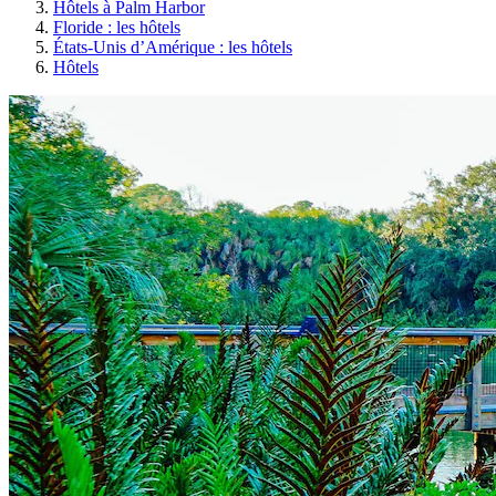
Hôtels à Palm Harbor
Floride : les hôtels
États-Unis d’Amérique : les hôtels
Hôtels