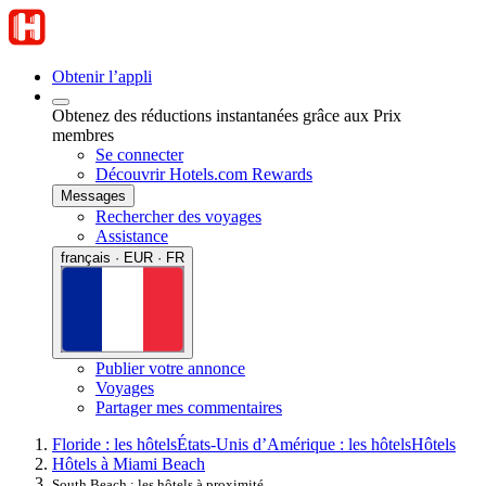
Obtenir l’appli
Obtenez des réductions instantanées grâce aux Prix
membres
Se connecter
Découvrir Hotels.com Rewards
Messages
Rechercher des voyages
Assistance
français · EUR · FR
Publier votre annonce
Voyages
Partager mes commentaires
Floride : les hôtels
États-Unis d’Amérique : les hôtels
Hôtels
Hôtels à Miami Beach
South Beach : les hôtels à proximité