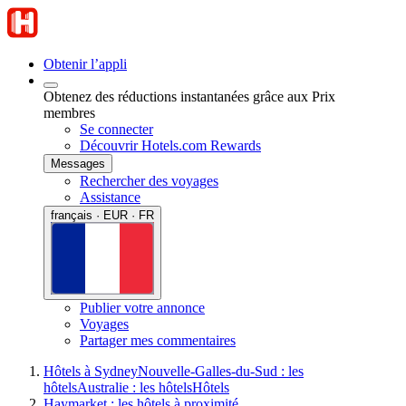
Obtenir l’appli
Obtenez des réductions instantanées grâce aux Prix
membres
Se connecter
Découvrir Hotels.com Rewards
Messages
Rechercher des voyages
Assistance
français · EUR · FR
Publier votre annonce
Voyages
Partager mes commentaires
Hôtels à Sydney
Nouvelle-Galles-du-Sud : les
hôtels
Australie : les hôtels
Hôtels
Haymarket : les hôtels à proximité