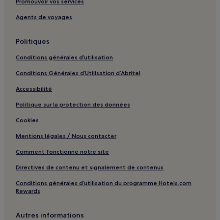
Promouvoir vos services
Arrêt de tram Robiano : hôtels à proximité
Agents de voyages
Arrêt de tram Louis Bertrand : hôtels à proximité
Arrêt de tram Masui : hôtels à proximité
Politiques
Arrêt de tram Moorslede : hôtels à proximité
Conditions générales d’utilisation
Arrêt de tram Demolder : hôtels à proximité
Conditions Générales d’Utilisation d’Abritel
Arrêt de tram Eenens : hôtels à proximité
Accessibilité
Arrêt de tram Princesse Élisabeth : hôtels à proximité
Politique sur la protection des données
Arrêt de tram Helmet : hôtels à proximité
Cookies
Arrêt de tram Mabru : hôtels à proximité
Mentions légales / Nous contacter
Arrêt de tram Vanderstichelen : hôtels à proximité
Comment fonctionne notre site
Saint-Josse-Ten-Noode : hôtels Hôtels avec parking
Directives de contenu et signalement de contenus
Saint-Josse-Ten-Noode : hôtels Hôtels avec centre de
fitness
Conditions générales d’utilisation du programme Hotels.com
Rewards
Saint-Josse-Ten-Noode : hôtels Hôtels d’affaires
Saint-Josse-Ten-Noode : hôtels Hôtels familiaux
Autres informations