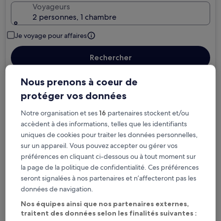
Voyageurs
2 personnes, 1 chambre
Je voyage pour affaires
Rechercher
Nous prenons à coeur de
protéger vos données
Options d’annulation gratuite en cas de
Notre organisation et ses
16
partenaires stockent et/ou
changement de programme
accèdent à des informations, telles que les identifiants
uniques de cookies pour traiter les données personnelles,
Gagnez des récompenses pour chaque
sur un appareil. Vous pouvez accepter ou gérer vos
nuit séjournée
préférences en cliquant ci-dessous ou à tout moment sur
la page de la politique de confidentialité. Ces préférences
seront signalées à nos partenaires et n’affecteront pas les
Économisez plus grâce aux Prix membres
données de navigation.
Nos équipes ainsi que nos partenaires externes,
traitent des données selon les finalités suivantes :