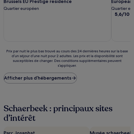
Brussels EU Prestige residence
European D
Brussels EU Prestige residence
European D
Quartier européen
Quartier e
5.6
5,6/10
(1
sur
10,
(107 avis)
Prix
Prix par nuit le plus bas trouvé au cours des 24 dernières heures sur la base
d’un séjour d’une nuit pour 2 adultes. Les prix et la disponibilité sont
par
susceptibles de changer. Des conditions supplémentaires peuvent
nuit
s’appliquer.
le
plus
Afficher plus d’hébergements
bas
trouvé
au
cours
des
24 dernières
Schaerbeek : principaux sites
heures
d’intérêt
sur
la
base
d’un
Parc Josaphat
Musée schaerbeekoi