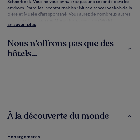
Schaerbeek. Vous ne vous ennuierez pas une seconde dans les
environs. Parmi les incontournables : Musée schaerbeekois de la
bière et Musée d'art spontané. Vous aurez de nombreux autres
sites à explorer, comme Musée ferroviaire Train World.
En savoir plus
Comment arriver à Schaerbeek ?
Nous n’offrons pas que des
En avion :
hôtels...
Aéroport de Bruxelles-National (BRU), à 8,2 km de
Schaerbeek
Aéroport international d'Anvers (ANR), à 36,2 km de
Hôtels
Chambres d’hôtes
Maison d’hôte
Schaerbeek
Charleroi (CRL-Charleroi Bruxelles-Sud), à 45,8 km de
Schaerbeek
Arriver à Schaerbeek en train
Voici les gares ferroviaires du quartier :
Hôtels
Chambres
Maison d’h
d’hôtes
Gare de Schaerbeek
À la découverte du monde
Gare de Bruxelles-Nord
Gare de Bruxelles Meiser
Schaerbeek en métro
Hébergements
Les gares du quartier sont :