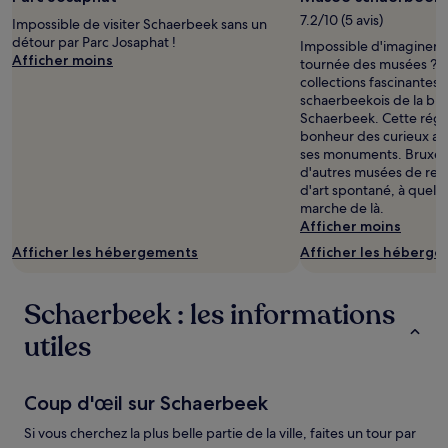
séjour
7.2/10 (5 avis)
Impossible de visiter Schaerbeek sans un
d’une
détour par Parc Josaphat !
Impossible d'imaginer 
nuit
Afficher moins
tournée des musées ? D
pour
collections fascinante
2 adultes.
schaerbeekois de la biè
Les
Schaerbeek. Cette régi
prix
bonheur des curieux ave
et
ses monuments. Bruxel
la
d'autres musées de re
disponibilité
d'art spontané, à quel
sont
marche de là.
susceptibles
Afficher moins
de
changer.
Afficher les hébergements
Afficher les héberg
Des
conditions
supplémentaires
Schaerbeek : les informations
peuvent
s’appliquer.
utiles
Coup d'œil sur Schaerbeek
Si vous cherchez la plus belle partie de la ville, faites un tour par