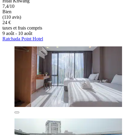
Huai Khwang
7,4/10
Bien
(110 avis)
24 €
taxes et frais compris
9 août - 10 août
Ratchada Point Hotel