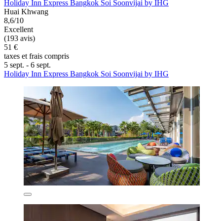
Holiday Inn Express Bangkok Soi Soonvijai by IHG
Huai Khwang
8,6/10
Excellent
(193 avis)
51 €
taxes et frais compris
5 sept. - 6 sept.
Holiday Inn Express Bangkok Soi Soonvijai by IHG