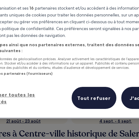
nisation et ses
16
partenaires stockent et/ou accèdent à des information
fiants uniques de cookies pour traiter les données personnelles, sur un ap
cepter ou gérer vos préférences en cliquant ci-dessous ou à tout momen
 politique de confidentialité. Ces préférences seront signalées à nos par
ont pas les données de navigation.
pes ainsi que nos partenaires externes, traitent des données se
 suivantes :
 données de géolocalisation précises. Analyser activement les caractéristiques de l’appare
tion. Stocker et/ou accéder à des informations sur un appareil. Publicités et contenu perso
ce des publicités et du contenu, études d’audience et développement de services.
as
Gagnez des récompenses pour
os partenaires (fournisseurs)
chaque nuit séjournée
her toutes les
Tout refuser
J'a
tés
Dans deux semaines
Dans un mois
21 août - 23 août
4 sept. - 6 sept.
es à Centre-ville historique de Sale