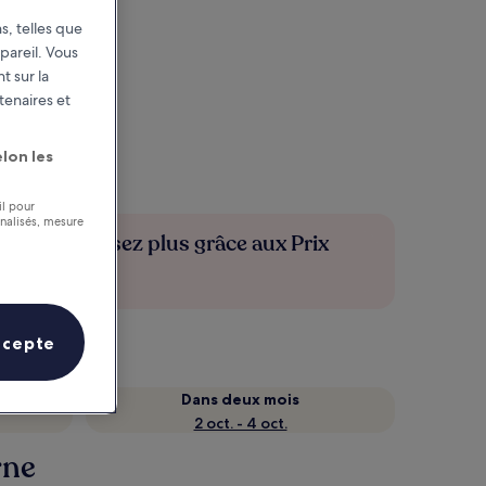
s, telles que
pareil. Vous
t sur la
tenaires et
lon les
il pour
nnalisés, mesure
Économisez plus grâce aux Prix
membres
ccepte
Dans deux mois
2 oct. - 4 oct.
rne