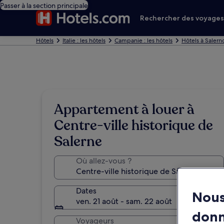
Passer à la section principale
Rechercher des voyage
Hôtels
Italie : les hôtels
Campanie : les hôtels
Hôtels à Salern
Appartement à louer à
Centre-ville historique de
Salerne
Où allez-vous ?
Dates
Nous
ven. 21 août - sam. 22 août
don
Voyageurs