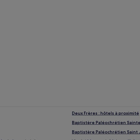
d’hôtes
Maison d’hôtes
attractions populaires
mbres
Maison d’hôte
tes
re (température moyenne : 24 °C)
re (température moyenne : 10 °C)
 et octobre (précipitations moyennes : 171 mm)
Deux Frères : hôtels à proximité
Baptistère Paléochrétien Sainte
Baptistère Paléochrétien Saint J