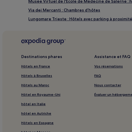
Musée Virtuel de l'École de Médecine de Salerne : h
Via dei Mercanti : Chambres d’hôtes
Lungomare Trieste : Hôtels avec parking à proximit
Lungomare Trieste : Maison d’hôtes
Lungomare Trieste : Hôtels d’affaires à proximité
Lungomare Trieste : Hôtels familiaux à proximité
Complexe San Pietro in Corte : hôtels à proximité
Destinations phares
Assistance et FAQ
Gare de Fratte : hôtels à proximité
Hôtels en France
Vos réservations
Gare de Salerno Irno : hôtels à proximité
Hôtels à Bruxelles
FAQ
Plage de l'Eau de la Figue : hôtels à proximité
Hôtels au Maroc
Nous contacter
Amalfi : Chambres d’hôtes
Hôtel en Royaume-Uni
Évaluer un hébergem
Cava de' Tirreni : hôtels
hôtel en Italie
Bâtiment historique Forte La Carnale : hôtels à prox
hôtel en Autriche
Cathédrale de Salerne : hôtels à proximité
Hôtels en Espagne
Villa Comunale di Salerno : hôtels à proximité