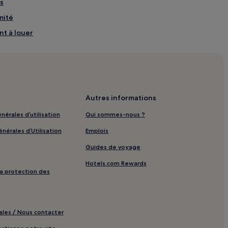
es
mité
t à louer
d’hôtes
lage à proximité
oximité
iglietteria Salerno : hôtels à proximité
Autres informations
nérales d’utilisation
Qui sommes-nous ?
eri : hôtels à proximité
nérales d’Utilisation
Emplois
 proximité
Guides de voyage
ôtes
Hotels.com Rewards
imité
 la protection des
ximité
té
ales / Nous contacter
king