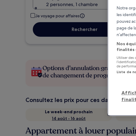
2 personnes, 1 chambre
Notre orga
les identi
Je voyage pour affaires
pouvez ac
page de la
Rechercher
n’affecter
Nos équi
finalités
Utiliser des
l’identifica
de performan
Options d’annulation gratuite en c
Liste de n
de changement de programme
Affic
finali
Consultez les prix pour ces dates
Le week-end prochain
14 août - 16 août
Appartement à louer populair