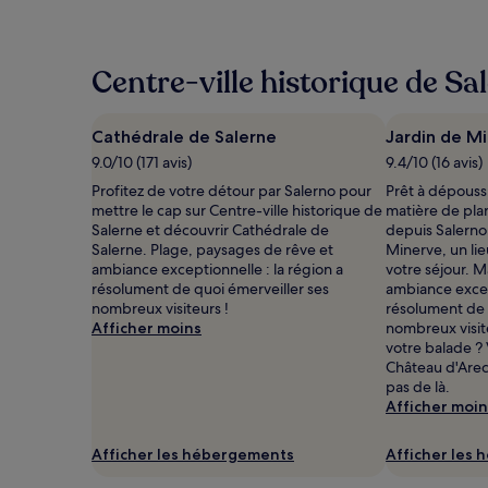
bas
trouvé
au
cours
Centre-ville historique de Sal
des
24 dernières
heures
Cathédrale de Salerne
Jardin de M
sur
9.0/10 (171 avis)
9.4/10 (16 avis)
la
base
Profitez de votre détour par Salerno pour
Prêt à dépouss
d’un
mettre le cap sur Centre-ville historique de
matière de pla
séjour
Salerne et découvrir Cathédrale de
depuis Salerno 
d’une
Salerne. Plage, paysages de rêve et
Minerve, un lie
nuit
ambiance exceptionnelle : la région a
votre séjour. M
pour
résolument de quoi émerveiller ses
ambiance except
2 adultes.
nombreux visiteurs !
résolument de 
Les
Afficher moins
nombreux visit
prix
votre balade ? 
et
Château d'Arec
la
pas de là.
disponibilité
Afficher moin
sont
susceptibles
Afficher les hébergements
Afficher les
de
changer.