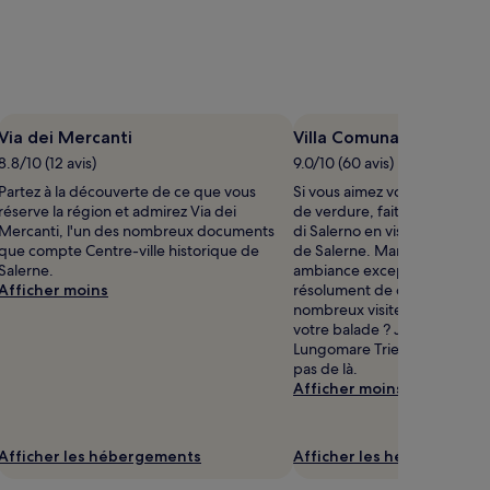
Via dei Mercanti
Villa Comunale di Saler
8.8/10 (12 avis)
9.0/10 (60 avis)
Partez à la découverte de ce que vous
Si vous aimez vous délasser 
réserve la région et admirez Via dei
de verdure, faites un saut à 
Mercanti, l'un des nombreux documents
di Salerno en visitant Centre-
que compte Centre-ville historique de
de Salerne. Marina, paysages
Salerne.
ambiance exceptionnelle : la
Afficher moins
résolument de quoi émerveill
nombreux visiteurs ! Envie d
votre balade ? Jardin de Min
Lungomare Trieste vous atte
pas de là.
Afficher moins
Afficher les hébergements
Afficher les hébergement