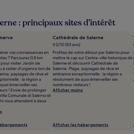
erne : principaux sites d’intérêt
inerve
Cathédrale de Salerne
9.2/10 (53 avis)
iérer vos connaissances en
Profitez de votre détour par Salerno pour
ntes ? Parcourez 0,8 km
mettre le cap sur Centre-ville historique de
pour visiter Jardin de
Salerne et découvrir Cathédrale de
u à visiter d'urgence lors de
Salerne. Plage, paysages de rêve et
arina, paysages de rêve et
ambiance exceptionnelle : la région a
ionnelle : la région a
résolument de quoi émerveiller ses
quoi émerveiller ses
nombreux visiteurs !
eurs ! Envie de prolonger
Afficher moins
Villa Comunale di Salerno et
hi vous attendent à deux
s
 hébergements
Afficher les hébergements