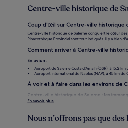
Des
Centre-ville historique de Sa
conditions
supplémentaires
peuvent
s’appliquer.
Coup d'œil sur Centre-ville historique
Centre-ville historique de Salerne conquiert le cœur des
Pinacothèque Provincial sont tout indiqués. Il y a bien d
Comment arriver à Centre-ville histori
En avion :
Aéroport de Salerne Costa d'Amalfi (QSR), à 15,2 km 
Aéroport international de Naples (NAP), à 45 km de C
À voir et à faire dans les environs de 
Centre-ville historique de Salerne : les imman
En savoir plus
Villa Comunale di Salerno
Cathédrale de Salerne
Cathédrale de Salerne
Nous n’offrons pas que des h
Lungomare Trieste
Palazzo di Città