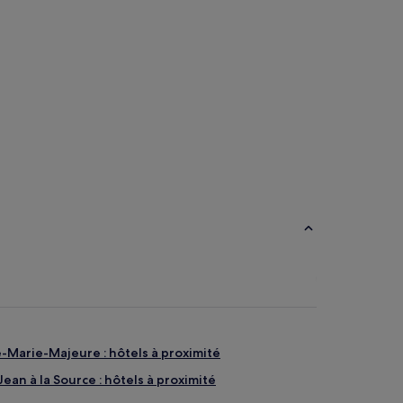
Bateaux-maisons
Bateaux-
s
maisons
-Marie-Majeure : hôtels à proximité
ean à la Source : hôtels à proximité