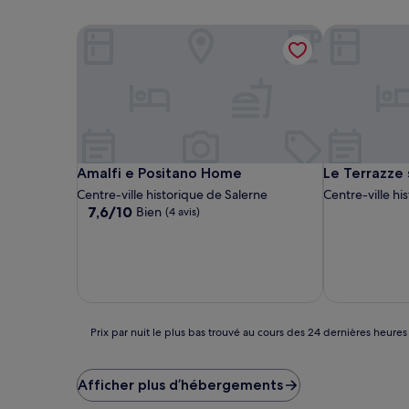
Amalfi e Positano Home
Le Terrazze s
Amalfi e Positano Home
Le Terrazze s
Amalfi e Positano Home
Le Terrazze 
Centre-ville historique de Salerne
Centre-ville hi
7.6
7,6/10
Bien
(4 avis)
sur
10,
Bien,
(4 avis)
Prix
Prix par nuit le plus bas trouvé au cours des 24 dernières heures
par
nuit
le
Afficher plus d’hébergements
plus