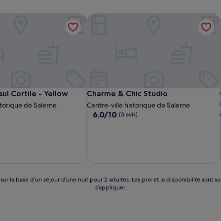
ul Cortile - Yellow
Charme & Chic Studio
ul Cortile - Yellow
Charme & Chic Studio
sul Cortile - Yellow
Charme & Chic Studio
storique de Salerne
Centre-ville historique de Salerne
6.0
6,0/10
(3 avis)
sur
10,
(3 avis)
 sur la base d’un séjour d’une nuit pour 2 adultes. Les prix et la disponibilité so
s’appliquer.