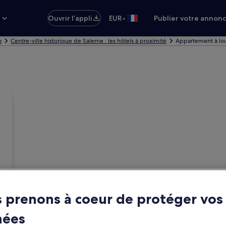
•
s
Ouvrir l’appli
EUR
Publier votre annon
o
Centre-ville historique de Salerne : les hôtels à proximité
Appartement à loue
 prenons à coeur de protéger vos
nées