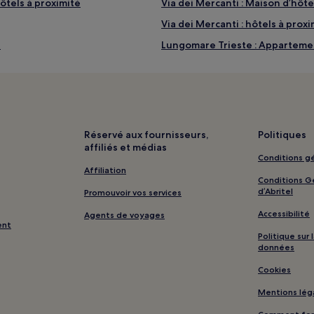
ôtels à proximité
Via dei Mercanti : Maison d’hôt
Via dei Mercanti : hôtels à proxi
é
Lungomare Trieste : Appartemen
Lungomare Trieste : Chambres 
Lungomare Trieste : Hôtels de p
Lungomare Trieste : hôtels à pr
Compagnie de ferry Travelmar - B
Réservé aux fournisseurs,
Politiques
affiliés et médias
Salerne : hôtels à proximité
Conditions gé
Gare de Salerno Duomo Via Verni
Affiliation
Conditions Gé
Plage de Santa Teresa : hôtels à
d’Abritel
Promouvoir vos services
Cava de' Tirreni : Chambres d’h
Accessibilité
Agents de voyages
ent
Château d'Arechi : hôtels à prox
Politique sur
données
imité
Jardin de Minerve : hôtels à pro
Cookies
Théâtre Verdi : hôtels à proximi
Mentions lég
Salerno : hôtels Hôtels avec par