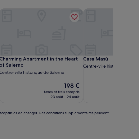
Charming Apartment in the Heart of Salerno
Casa Masù
Charming Apartment in the Heart of Salerno
Casa Masù
Charming Apartment in the Heart
Casa Masù
of Salerno
Centre-ville historique de Sa
Centre-ville historique de Salerne
Le
198 €
nouveau
taxes et frais compris
prix
23 août - 24 août
est
de
198 €
nt susceptibles de changer. Des conditions supplémentaires peuvent