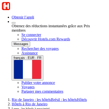
Obtenir l’appli
Obtenez des réductions instantanées grâce aux Prix
membres
Se connecter
Découvrir Hotels.com Rewards
Messages
Rechercher des voyages
Assistance
français · EUR · FR
Publier votre annonce
Voyages
Partager mes commentaires
Rio de Janeiro : les hôtels
Brésil : les hôtels
Hôtels
Hôtels à Rio de Janeiro
Leme : les hôtels à proximité