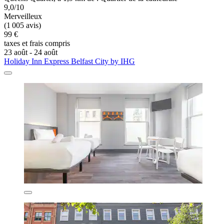
9,0/10
Merveilleux
(1 005 avis)
99 €
taxes et frais compris
23 août - 24 août
Holiday Inn Express Belfast City by IHG