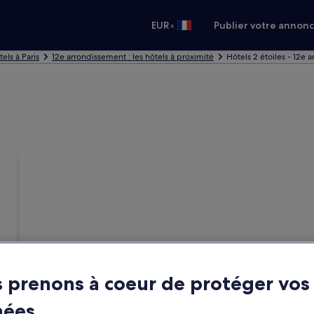
•
EUR
Publier votre annon
els à Paris
12e arrondissement : les hôtels à proximité
Hôtels 2 étoiles - 12e 
 prenons à coeur de protéger vos
nées