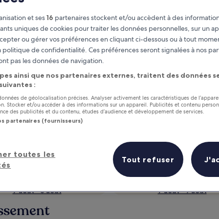
nisation et ses
16
partenaires stockent et/ou accèdent à des information
fiants uniques de cookies pour traiter les données personnelles, sur un ap
cepter ou gérer vos préférences en cliquant ci-dessous ou à tout momen
 politique de confidentialité. Ces préférences seront signalées à nos par
ont pas les données de navigation.
pes ainsi que nos partenaires externes, traitent des données se
 suivantes :
 données de géolocalisation précises. Analyser activement les caractéristiques de l’appare
tion. Stocker et/ou accéder à des informations sur un appareil. Publicités et contenu perso
as
Gagnez des récompenses pour
ce des publicités et du contenu, études d’audience et développement de services.
chaque nuit séjournée
os partenaires (fournisseurs)
her toutes les
Tout refuser
J'a
tés
Demain
Ce week-end
7 août - 8 août
7 août - 9 août
dissement