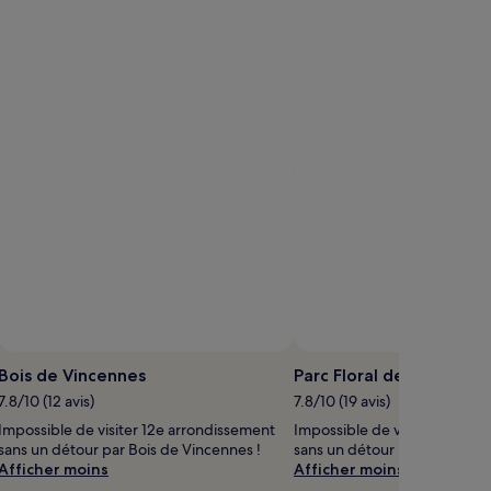
hoto
ibre
Bois de Vincennes
Parc Floral de Paris
de
7.8/10 (12 avis)
7.8/10 (19 avis)
roits
Impossible de visiter 12e arrondissement
Impossible de visiter 12e ar
rise
sans un détour par Bois de Vincennes !
sans un détour par Parc Floral
ar
Afficher moins
Afficher moins
addle-