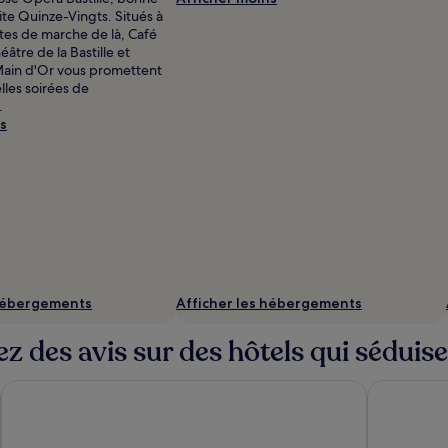
ite Quinze-Vingts. Situés à
7
es de marche de là, Café
éâtre de la Bastille et
Main d'Or vous promettent
lles soirées de
.
s
 hébergements
Afficher les hébergements
z des avis sur des hôtels qui séduis
Maison Traversière
CAMPANILE 