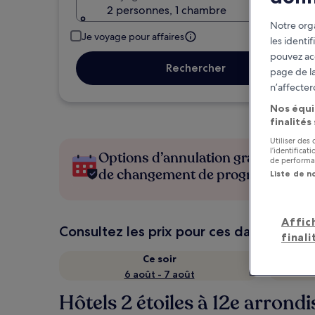
2 personnes, 1 chambre
Notre orga
Je voyage pour affaires
les identi
pouvez ac
Rechercher
page de la
n’affecter
Nos équi
finalités
Utiliser des
l’identifica
Options d’annulation gratuite en c
de performan
de changement de programme
Liste de n
Affic
Consultez les prix pour ces dates
finali
Ce soir
6 août - 7 août
Hôtels 2 étoiles à 12e arron