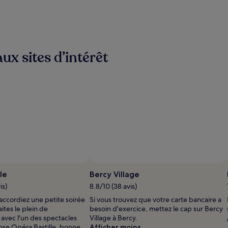
ux sites d’intérêt
Photo prise par Waddle-doo 777
P
l
le
Bercy Village
is)
8.8/10 (38 avis)
d
 accordiez une petite soirée
Si vous trouvez que votre carte bancaire a
p
ites le plein de
besoin d'exercice, mettez le cap sur Bercy
p
 avec l'un des spectacles
Village à Bercy.
W
se Opéra Bastille, bonne
Afficher moins