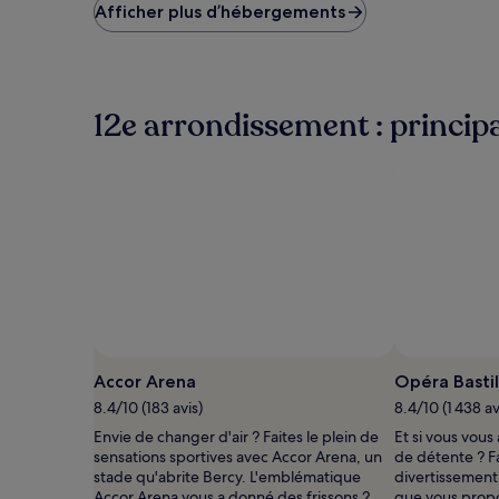
le
Afficher plus d’hébergements
plus
bas
trouvé
au
cours
12e arrondissement : principa
des
24 dernières
heures
sur
la
base
d’un
séjour
d’une
nuit
pour
2 adultes.
Les
Accor Arena
Opéra Bastil
prix
8.4/10 (183 avis)
8.4/10 (1 438 av
et
la
Envie de changer d'air ? Faites le plein de
Et si vous vous
disponibilité
sensations sportives avec Accor Arena, un
de détente ? Fa
sont
stade qu'abrite Bercy. L'emblématique
divertissement
susceptibles
Accor Arena vous a donné des frissons ?
que vous propo