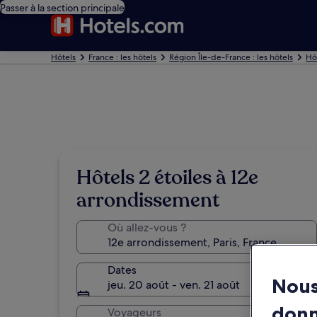
Passer à la section principale
Hôtels
France : les hôtels
Région Île-de-France : les hôtels
Hôt
Hôtels 2 étoiles à 12e
arrondissement
Où allez-vous ?
Dates
Nous
jeu. 20 août - ven. 21 août
don
Voyageurs