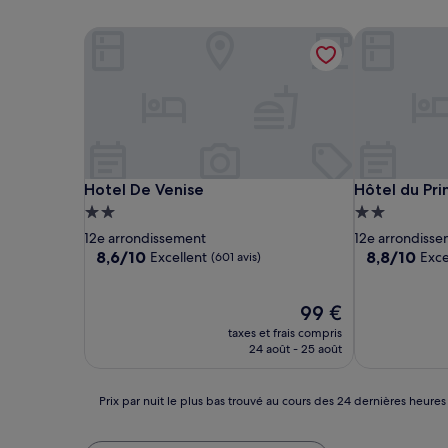
Hotel De Venise
Hôtel du Pri
Hotel De Venise
Hôtel du Pri
Hotel De Venise
Hôtel du Pr
Hébergement
Hébergemen
2.0 étoiles
2.0 étoiles
12e arrondissement
12e arrondiss
8.6
8.8
8,6/10
8,8/10
Excellent
Exce
(601 avis)
sur
sur
10,
10,
Excellent,
Le
Excellent,
99 €
(601 avis)
nouveau
(494 avis)
taxes et frais compris
prix
24 août - 25 août
est
de
99 €
Prix
Prix par nuit le plus bas trouvé au cours des 24 dernières heures
par
nuit