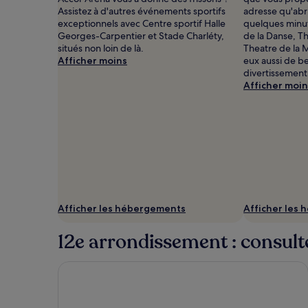
de
Assistez à d'autres événements sportifs
adresse qu'abr
changer.
exceptionnels avec Centre sportif Halle
quelques minut
Des
Georges-Carpentier et Stade Charléty,
de la Danse, Th
conditions
situés non loin de là.
Theatre de la 
supplémentaires
Afficher moins
eux aussi de be
peuvent
divertissement
s’appliquer.
Afficher moin
Afficher les hébergements
Afficher les
12e arrondissement : consulte
Aparthotel Adagio Paris Nation