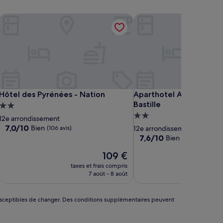
Hôtel des Pyrénées - Nation
Aparthotel Adagio Access
Hôtel des Pyrénées - Nation
Aparthotel Adagio Access
Hôtel des Pyrénées - Nation
Aparthotel Adagio Acce
Bastille
Hébergement
Hébergement
2.0 étoiles
12e arrondissement
2.0 étoiles
7.0
7,0/10
Bien
(106 avis)
12e arrondissement
sur
7.6
7,6/10
Bien
(186 avis)
10,
sur
Bien,
Le
109 €
10,
(106 avis)
nouveau
Bien,
taxes et frais compris
taxes 
prix
(186 avis)
7 août - 8 août
23
est
de
109 €
nt susceptibles de changer. Des conditions supplémentaires peuvent