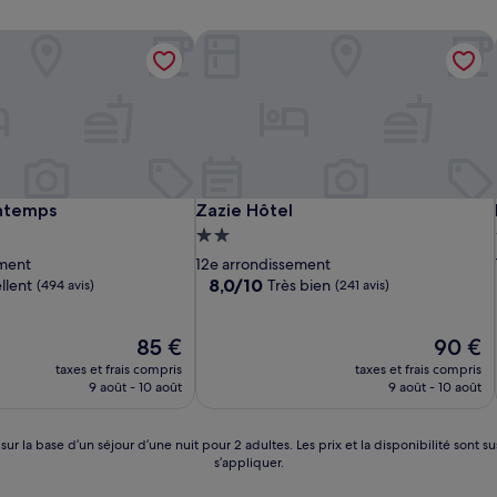
ntemps
Zazie Hôtel
ntemps
Zazie Hôtel
intemps
Zazie Hôtel
t
Hébergement
2.0 étoiles
ement
12e arrondissement
8.0
8,0/10
llent
Très bien
(494 avis)
(241 avis)
sur
10,
Le
Très
Le
85 €
90 €
nouveau
bien,
nouveau
taxes et frais compris
taxes et frais compris
prix
(241 avis)
prix
9 août - 10 août
9 août - 10 août
est
est
de
de
85 €
90 €
 sur la base d’un séjour d’une nuit pour 2 adultes. Les prix et la disponibilité so
s’appliquer.