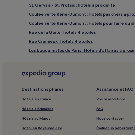
St. Gervais - St. Protais : hôtels à proximité
Coulée verte René-Dumont : Hôtels pas chers à pro
Coulée verte René-Dumont : Hôtels pour faire du s
Rue de la Gaîté : hôtels 4 étoiles
Rue Crémieux : hôtels 4 étoiles
Les bouquinistes de Paris : Hôtels d’affaires à proxi
Rue des Francs-Bourgeois : Hôtels avec centre de fi
Rue des Francs-Bourgeois : hôtels 4 étoiles
Rue des Francs-Bourgeois : Hôtels avec spa à proxi
Station de métro Croix de Chavaux : hôtels à proxim
Destinations phares
Assistance et FAQ
Île de la Cité : Hôtels acceptant les animaux de com
Hôtels en France
Vos réservations
Île de la Cité : Hôtels d’affaires à proximité
Hôtels à Bruxelles
FAQ
Île Saint-Louis : hôtels à proximité
Hôtels au Maroc
Nous contacter
Canal Saint-Martin : hôtels 3 étoiles
Hôtel en Royaume-Uni
Évaluer un hébergem
Les Grands Boulevards : hôtels 1 étoile