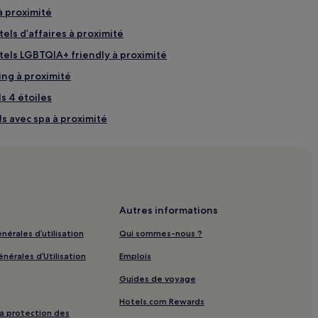
à proximité
ls d’affaires à proximité
els LGBTQIA+ friendly à proximité
ing à proximité
ls 4 étoiles
ls avec spa à proximité
els acceptant les animaux de compagnie à proximité
ls familiaux à proximité
imité
Autres informations
nérales d’utilisation
Qui sommes-nous ?
 à proximité
nérales d’Utilisation
Emplois
Guides de voyage
proximité
Hotels.com Rewards
4 étoiles
 la protection des