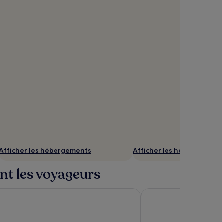
doo
77
Afficher les hébergements
Afficher les hébergement
ent les voyageurs
PARIS 12 - Bercy Village
Le petit Cosy Hôtel