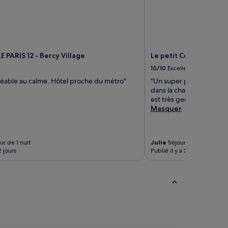
 PARIS 12 - Bercy Village
Le petit Cosy Hôtel
10/10
Excellent
réable au calme. Hôtel proche du métro"
"Un super petit hôtel, tr
dans la chambre, très bo
est très gentil et serviabl
Masquer
r de 1 nuit
Julie
Séjour de 1 nuit
2 jours
Publié il y a 3 jours