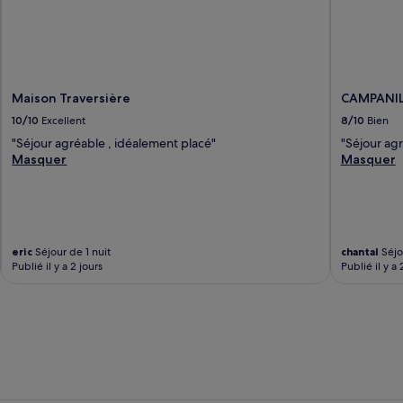
Maison Traversière
CAMPANILE
10/10
Excellent
8/10
Bien
"Séjour agréable , idéalement placé"
"Séjour ag
Masquer
Masquer
eric
Séjour de 1 nuit
chantal
Séjou
Publié il y a 2 jours
Publié il y a 