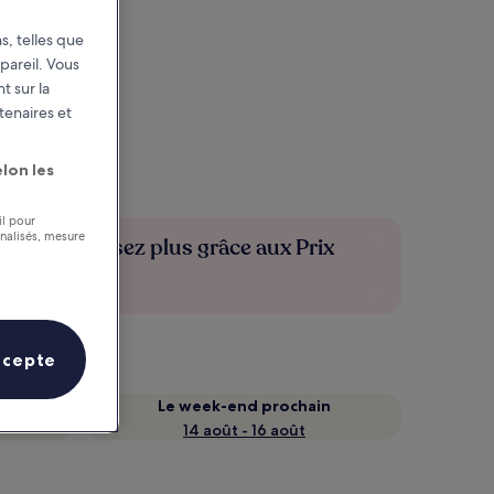
s, telles que
pareil. Vous
t sur la
tenaires et
lon les
il pour
nnalisés, mesure
Économisez plus grâce aux Prix
membres
ccepte
Le week-end prochain
14 août - 16 août