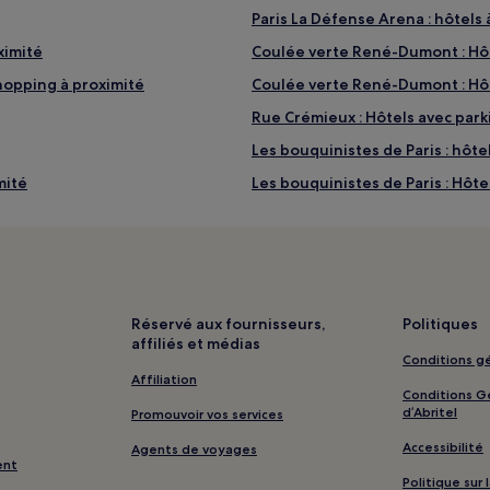
Paris La Défense Arena : hôtels 
ximité
Coulée verte René-Dumont : Hôte
hopping à proximité
Coulée verte René-Dumont : Hôt
Rue Crémieux : Hôtels avec park
Les bouquinistes de Paris : hôte
mité
Les bouquinistes de Paris : Hôte
tness à proximité
Rue des Francs-Bourgeois : Hôt
Rue des Francs-Bourgeois : Hôte
mité
Accor Arena : hôtels à proximité
ité
Gare d'Austerlitz : hôtels à prox
Réservé aux fournisseurs,
Politiques
affiliés et médias
pagnie à proximité
Île de la Cité : hôtels 2 étoiles
Conditions gé
Île de la Cité : Hôtels-boutiques
Affiliation
Conditions Gé
Le Marais : hôtels
d’Abritel
Promouvoir vos services
Cinéma du Grand Rex : hôtels à 
Accessibilité
Agents de voyages
ent
Les Grands Boulevards : hôtels 
Politique sur