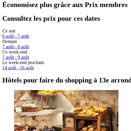
Économisez plus grâce aux Prix membres
Consultez les prix pour ces dates
Ce soir
6 août - 7 août
Demain
7 août - 8 août
Ce week-end
7 août - 9 août
Le week-end prochain
14 août - 16 août
Hôtels pour faire du shopping à 13e arron