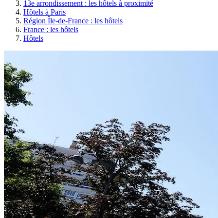
13e arrondissement : les hôtels à proximité
Hôtels à Paris
Région Île-de-France : les hôtels
France : les hôtels
Hôtels