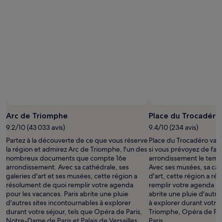
d’un
séjour
d’une
nuit
pour
2 adultes.
Les
prix
et
la
disponibilité
sont
susceptibles
Arc de Triomphe
Place du Trocadéro
de
9.2/10 (43 033 avis)
9.4/10 (234 avis)
changer.
Partez à la découverte de ce que vous réserve
Place du Trocadéro vau
Des
la région et admirez Arc de Triomphe, l'un des
si vous prévoyez de fair
conditions
nombreux documents que compte 16e
arrondissement le temp
supplémentaires
arrondissement. Avec sa cathédrale, ses
Avec ses musées, sa cat
peuvent
galeries d'art et ses musées, cette région a
d'art, cette région a r
s’appliquer.
résolument de quoi remplir votre agenda
remplir votre agenda po
pour les vacances. Paris abrite une pluie
abrite une pluie d'autre
d'autres sites incontournables à explorer
à explorer durant votre 
durant votre séjour, tels que Opéra de Paris,
Triomphe, Opéra de Pa
Notre-Dame de Paris et Palais de Versailles.
Paris.