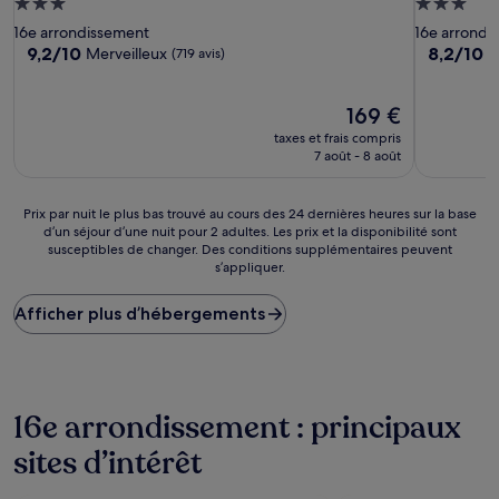
Hébergement
Hébergem
3.0 étoiles
3.0 étoiles
16e arrondissement
16e arrondi
9.2
8.2
9,2/10
8,2/10
Merveilleux
T
(719 avis)
sur
sur
10,
10,
Merveilleux,
Le
Très
169 €
(719 avis)
nouveau
bien,
taxes et frais compris
prix
(218 avis)
7 août - 8 août
est
de
169 €
Prix
Prix par nuit le plus bas trouvé au cours des 24 dernières heures sur la base
d’un séjour d’une nuit pour 2 adultes. Les prix et la disponibilité sont
par
susceptibles de changer. Des conditions supplémentaires peuvent
nuit
s’appliquer.
le
plus
Afficher plus d’hébergements
bas
trouvé
au
cours
des
24 dernières
16e arrondissement : principaux
heures
sites d’intérêt
sur
la
base