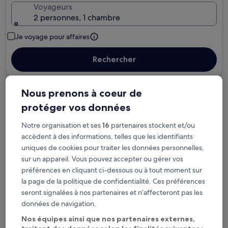
Voyageurs
2 personnes, 1 chambre
Je voyage pour affaires
Rechercher
Nous prenons à coeur de
Options d’annulation gratuite en cas de
protéger vos données
changement de programme
Notre organisation et ses
16
partenaires stockent et/ou
Gagnez des récompenses pour chaque
accèdent à des informations, telles que les identifiants
nuit séjournée
uniques de cookies pour traiter les données personnelles,
sur un appareil. Vous pouvez accepter ou gérer vos
préférences en cliquant ci-dessous ou à tout moment sur
Économisez plus grâce aux Prix membres
la page de la politique de confidentialité. Ces préférences
seront signalées à nos partenaires et n’affecteront pas les
données de navigation.
Consultez les prix pour ces dates
Nos équipes ainsi que nos partenaires externes,