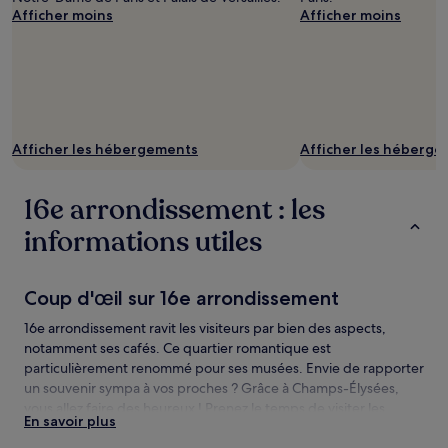
Afficher moins
Afficher moins
Afficher les hébergements
Afficher les héberg
16e arrondissement : les
informations utiles
Coup d'œil sur 16e arrondissement
16e arrondissement ravit les visiteurs par bien des aspects,
notamment ses cafés. Ce quartier romantique est
particulièrement renommé pour ses musées. Envie de rapporter
un souvenir sympa à vos proches ? Grâce à Champs-Élysées,
vous allez faire des heureux ! Prenez le temps de visiter les
En savoir plus
attractions locales, comme Arc de Triomphe.