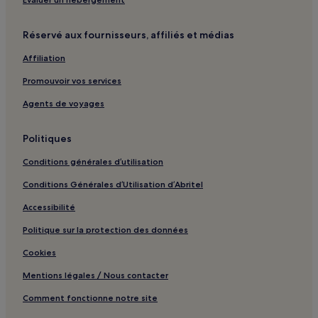
Galeries Lafayette : hôtels à proximité
Accor Arena : hôtels à proximité
Réservé aux fournisseurs, affiliés et médias
Station de métro Villiers : hôtels à proximité
Affiliation
Champs-Élysées : hôtels à proximité
Promouvoir vos services
Le Marais : hôtels
Agents de voyages
Grand magasin Le Printemps : hôtels à proximité
Avenue Montaigne : Hôtels avec centre de fitness à
Politiques
proximité
Conditions générales d’utilisation
Avenue Montaigne : Appart’hôtels
Avenue Montaigne : Hôtels d’affaires à proximité
Conditions Générales d’Utilisation d’Abritel
Avenue Montaigne : Hôtels pour faire du shopping à
Accessibilité
proximité
Politique sur la protection des données
Avenue Montaigne : Hôtels-boutiques à proximité
Cookies
Rue de Rivoli : Appart’hôtels
Mentions légales / Nous contacter
Les Grands Boulevards : hôtels 4 étoiles
Comment fonctionne notre site
Rue du Faubourg-Saint-Honoré : Appart’hôtels