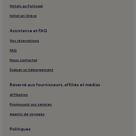
Hôtels au Portugal
Academic Hospital : hôtels à proximité
Altunizade : hôtels
hôtel en Grèce
Acıbadem : hôtels
Assistance et FAQ
Süleymaniye : hôtels
Vos réservations
Bulgurlu : hôtels
FAQ
Eminönü : hôtels
Nous contacter
Çukur : hôtels
Évaluer un hébergement
Cankurtaran : Auberges de jeunesse
Cankurtaran : hôtels Hôtels de luxe
Réservé aux fournisseurs, affiliés et médias
Cankurtaran : hôtels Hôtels d’affaires
Affiliation
Cankurtaran : hôtels Hôtels familiaux
Promouvoir vos services
Istanbul : hôtels Hôtels avec parking
Agents de voyages
Istanbul : hôtels Hôtels avec centre de fitness
Istanbul : hôtels Hôtels avec petit-déjeuner gratuit
Politiques
Istanbul : Appart’hôtels