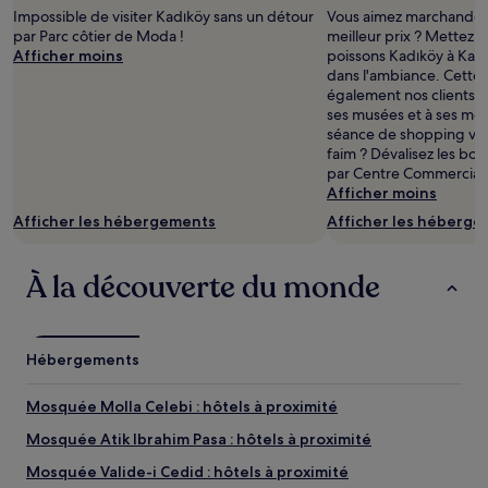
séjour
Impossible de visiter Kadıköy sans un détour
Vous aimez marchander 
d’une
par Parc côtier de Moda !
meilleur prix ? Mettez 
nuit
Afficher moins
poissons Kadıköy à Kad
pour
dans l'ambiance. Cette 
2 adultes.
également nos clients g
Les
ses musées et à ses mo
prix
séance de shopping vous
et
faim ? Dévalisez les bou
la
par Centre Commercial 
disponibilité
Afficher moins
sont
Afficher les hébergements
Afficher les héberg
susceptibles
de
changer.
À la découverte du monde
Des
conditions
supplémentaires
peuvent
Hébergements
s’appliquer.
Mosquée Molla Celebi : hôtels à proximité
Mosquée Atik Ibrahim Pasa : hôtels à proximité
Mosquée Valide-i Cedid : hôtels à proximité