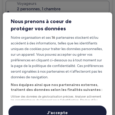
Voyageurs
2 personnes, 1 chambre
Je voyage pour affaires
Nous prenons à coeur de
protéger vos données
Rechercher
Notre organisation et ses
16
partenaires stockent et/ou
accèdent à des informations, telles que les identifiants
Options d’annulation gratuite en cas de
uniques de cookies pour traiter les données personnelles,
sur un appareil. Vous pouvez accepter ou gérer vos
changement de programme
préférences en cliquant ci-dessous ou à tout moment sur
la page de la politique de confidentialité. Ces préférences
Gagnez des récompenses pour chaque
seront signalées à nos partenaires et n’affecteront pas les
nuit séjournée
données de navigation.
Nos équipes ainsi que nos partenaires externes,
Économisez plus grâce aux Prix membres
traitent des données selon les finalités suivantes :
Utiliser des données de géolocalisation précises. Analyser activement
les caractéristiques de l’appareil pour l’identification. Stocker et/ou
accéder à des informations sur un appareil. Publicités et contenu
personnalisés, mesure de performance des publicités et du contenu,
Consultez les prix pour ces dates
études d’audience et développement de services.
J'accepte