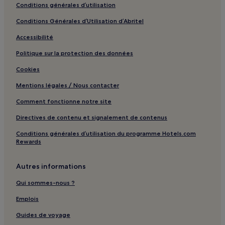
Conditions générales d’utilisation
Istanbul : Complexes hôteliers
Conditions Générales d’Utilisation d’Abritel
Istanbul : Chambres d’hôtes
Accessibilité
Istanbul : hôtels
Politique sur la protection des données
Mosquée bleue : hôtels à proximité
Cookies
Tour Beyazit : hôtels à proximité
Mentions légales / Nous contacter
Université d'Istanbul : hôtels à proximité
Comment fonctionne notre site
Centre commercial Capitol : hôtels à proximité
Thermes de Bayezid : hôtels à proximité
Directives de contenu et signalement de contenus
Terminal de ferry de Yenikapı : hôtels à proximité
Conditions générales d’utilisation du programme Hotels.com
Rewards
Asmali Mescit : hôtels
Avenue Bagdad : Hôtels avec piscine à proximité
Autres informations
Avenue Bagdad : Hôtels avec parking à proximité
Qui sommes-nous ?
Avenue Bagdad : Hôtels avec petit-déjeuner gratuit à
Emplois
proximité
Guides de voyage
Avenue Bagdad : Hôtels avec cuisine à proximité