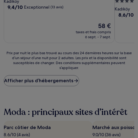
Hébergem
Kadıköy
9.4
9,4/10
Exceptionnel
(13 avis)
5.0 étoiles
Kadıköy
sur
8.6
8,6/10
E
10,
sur
Exceptionnel,
Le
58 €
10,
(13 avis)
nouveau
Excellent,
taxes et frais compris
prix
(1 010 avis)
6 sept. - 7 sept.
est
de
58 €
Prix
Prix par nuit le plus bas trouvé au cours des 24 dernières heures sur la base
d’un séjour d’une nuit pour 2 adultes. Les prix et la disponibilité sont
par
susceptibles de changer. Des conditions supplémentaires peuvent
nuit
s’appliquer.
le
plus
Afficher plus d’hébergements
bas
trouvé
au
cours
des
24 dernières
Moda : principaux sites d’intérêt
heures
sur
la
Parc côtier de Moda
Marché aux poisson
base
8.6/10 (4 avis)
9.0/10 (36 avis)
d’un