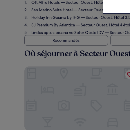
Oft Alfre Hotels
— Secteur Ouest. Hôtel 3.5 étoiles. Av
San Marino Suite Hotel
— Secteur Ouest. Hôtel 3.5 étoi
Holiday Inn Goiania by IHG
— Secteur Ouest. Hôtel 3.5 
SJ Premium By Atlantica
— Secteur Ouest. Hôtel 4 étoil
Lindos apts c piscina no Setor Oeste IDV
— Secteur Oues
Recommandés
Où séjourner à Secteur Ouest
Oft Alfre Hotels