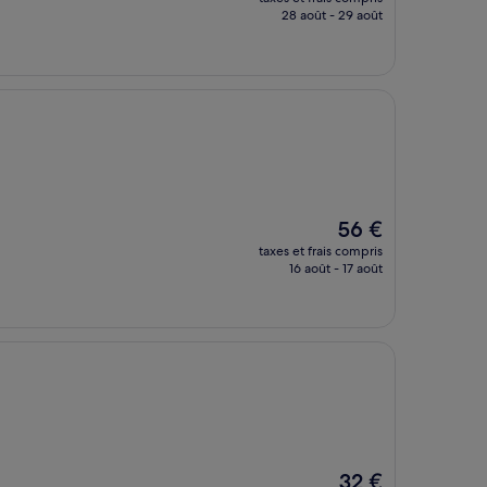
prix
28 août - 29 août
est
de
48 €
Le
56 €
nouveau
taxes et frais compris
prix
16 août - 17 août
est
de
56 €
Le
32 €