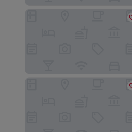
SJ Premium By Atlantica
Lindos apts c piscina no Setor Oeste IDV