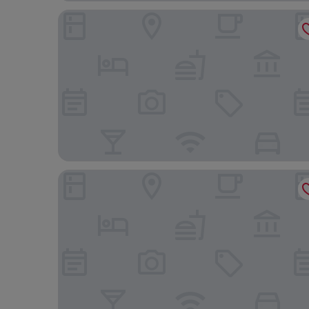
San Marino Suite Hotel
Holiday Inn Goiania by IHG