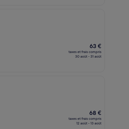
76 €
Le
63 €
nouveau
taxes et frais compris
prix
30 août - 31 août
est
de
63 €
Le
68 €
nouveau
taxes et frais compris
prix
12 août - 13 août
est