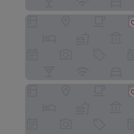
ID Vida Urbana
Ibis Goiania