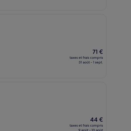
de
68 €
Le
71 €
nouveau
taxes et frais compris
prix
31 août - 1 sept.
est
de
71 €
Le
44 €
nouveau
taxes et frais compris
prix
9 août - 10 août