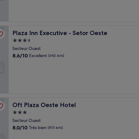
(84 avis)
Plaza Inn Executive - Setor Oeste
Plaza Inn Executive - Setor Oeste
Hébergement
3.5 étoiles
Secteur Ouest
8.6
8,6/10
Excellent
(642 avis)
sur
10,
Excellent,
(642 avis)
Oft Plaza Oeste Hotel
Oft Plaza Oeste Hotel
Hébergement
3.0 étoiles
Secteur Ouest
8.0
8,0/10
Très bien
(813 avis)
sur
10,