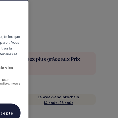
s, telles que
pareil. Vous
t sur la
tenaires et
Économisez plus grâce aux Prix
membres
lon les
il pour
nnalisés, mesure
Le week-end prochain
14 août - 16 août
ccepte