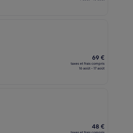
est
de
44 €
Le
69 €
nouveau
taxes et frais compris
prix
16 août - 17 août
est
de
69 €
Le
48 €
nouveau
taxes et frais compris