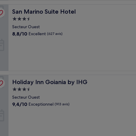
San Marino Suite Hotel
San Marino Suite Hotel
Hébergement
3.5 étoiles
Secteur Ouest
8.8
8,8/10
Excellent
(627 avis)
sur
10,
Excellent,
(627 avis)
Holiday Inn Goiania by IHG
Holiday Inn Goiania by IHG
Hébergement
3.5 étoiles
Secteur Ouest
9.4
9,4/10
Exceptionnel
(913 avis)
sur
10,
Exceptionnel,
(913 avis)