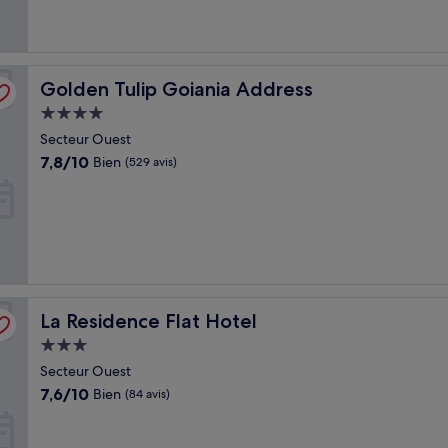
(426 avis)
Golden Tulip Goiania Address
Golden Tulip Goiania Address
Hébergement
4.0 étoiles
Secteur Ouest
7.8
7,8/10
Bien
(529 avis)
sur
10,
Bien,
(529 avis)
La Residence Flat Hotel
La Residence Flat Hotel
Hébergement
3.0 étoiles
Secteur Ouest
7.6
7,6/10
Bien
(84 avis)
sur
10,
Bien,