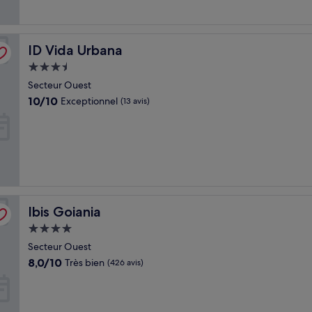
ID Vida Urbana
ID Vida Urbana
Hébergement
3.5 étoiles
Secteur Ouest
10.0
10/10
Exceptionnel
(13 avis)
sur
10,
Exceptionnel,
(13 avis)
Ibis Goiania
Ibis Goiania
Hébergement
4.0 étoiles
Secteur Ouest
8.0
8,0/10
Très bien
(426 avis)
sur
10,
Très
bien,