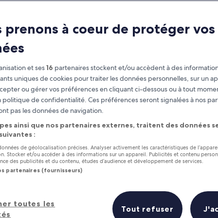
 prenons à coeur de protéger vos
nées
nisation et ses
16
partenaires stockent et/ou accèdent à des information
fiants uniques de cookies pour traiter les données personnelles, sur un ap
cepter ou gérer vos préférences en cliquant ci-dessous ou à tout momen
 politique de confidentialité. Ces préférences seront signalées à nos par
as
Gagnez des récompenses pour
ont pas les données de navigation.
chaque nuit séjournée
pes ainsi que nos partenaires externes, traitent des données se
 suivantes :
 données de géolocalisation précises. Analyser activement les caractéristiques de l’appare
tion. Stocker et/ou accéder à des informations sur un appareil. Publicités et contenu perso
ce des publicités et du contenu, études d’audience et développement de services.
os partenaires (fournisseurs)
Demain
Ce week-end
7 août - 8 août
7 août - 9 août
urs hôtels en un coup d’œil
her toutes les
Tout refuser
J'a
tés