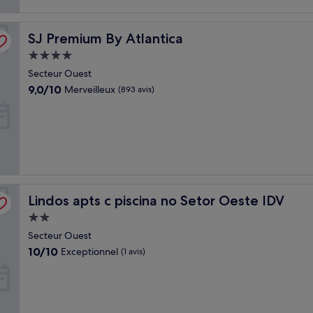
SJ Premium By Atlantica
SJ Premium By Atlantica
Hébergement
4.0 étoiles
Secteur Ouest
9.0
9,0/10
Merveilleux
(893 avis)
sur
10,
Merveilleux,
(893 avis)
Lindos apts c piscina no Setor Oeste IDV
Lindos apts c piscina no Setor Oeste IDV
Hébergement
2.0 étoiles
Secteur Ouest
10.0
10/10
Exceptionnel
(1 avis)
sur
10,
Exceptionnel,
(1 avis)