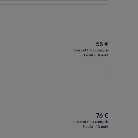
Le
55 €
nouveau
taxes et frais compris
prix
30 août - 31 août
est
de
55 €
Le
76 €
nouveau
taxes et frais compris
prix
9 août - 10 août
est
de