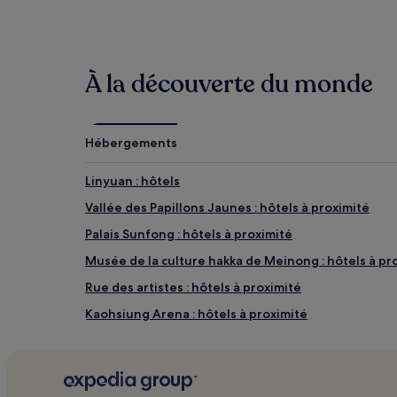
Hôtels
Cham
À la découverte du monde
d’hôt
Hébergements
Linyuan : hôtels
Vallée des Papillons Jaunes : hôtels à proximité
Palais Sunfong : hôtels à proximité
Musée de la culture hakka de Meinong : hôtels à pr
Rue des artistes : hôtels à proximité
Kaohsiung Arena : hôtels à proximité
Rue commerçante Zhengxing : Hôtels de luxe à pro
Centre commercial MLD : hôtels à proximité
Barrage de Wushantou : hôtels à proximité