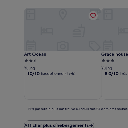
Art Ocean
Grace house
Art Ocean
Grace house
Art Ocean
Grace hous
Hébergement
Hébergemen
2.5 étoiles
3.0 étoiles
Yujing
Yujing
10.0
8.0
10/10
8,0/10
Exceptionnel
Très
(1 avis)
sur
sur
10,
10,
Exceptionnel,
Très
(1 avis)
bien,
(1 avis)
Prix
Prix par nuit le plus bas trouvé au cours des 24 dernières heures
par
nuit
le
Afficher plus d’hébergements