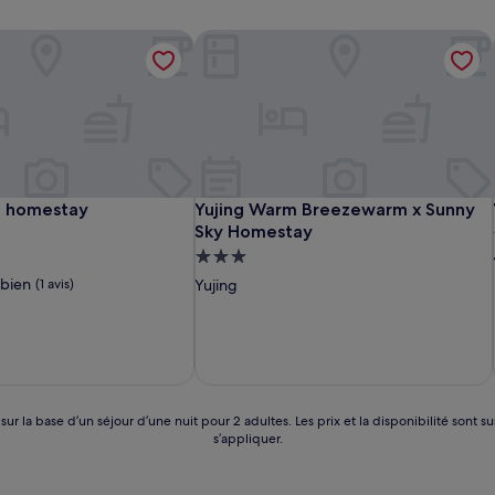
 homestay
Yujing Warm Breezewarm x Sunny Sk
 homestay
Yujing Warm Breezewarm x Sunny Sk
e homestay
Yujing Warm Breezewarm x Sunny
Sky Homestay
t
Hébergement
3.0 étoiles
 bien
(1 avis)
Yujing
 sur la base d’un séjour d’une nuit pour 2 adultes. Les prix et la disponibilité so
s’appliquer.