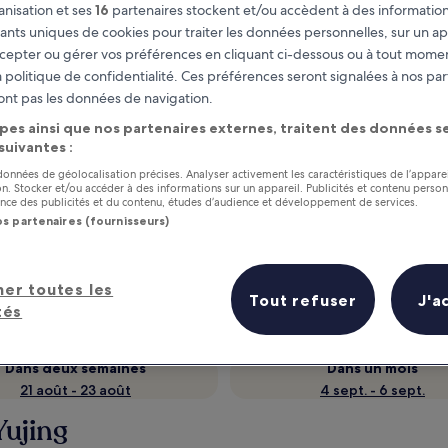
nisation et ses
16
partenaires stockent et/ou accèdent à des information
fiants uniques de cookies pour traiter les données personnelles, sur un ap
cepter ou gérer vos préférences en cliquant ci-dessous ou à tout momen
 politique de confidentialité. Ces préférences seront signalées à nos par
ont pas les données de navigation.
pes ainsi que nos partenaires externes, traitent des données se
 suivantes :
 données de géolocalisation précises. Analyser activement les caractéristiques de l’appare
tion. Stocker et/ou accéder à des informations sur un appareil. Publicités et contenu perso
ce des publicités et du contenu, études d’audience et développement de services.
as
Gagnez des récompenses pour
os partenaires (fournisseurs)
chaque nuit séjournée
her toutes les
Tout refuser
J'a
tés
Dans deux semaines
Dans un mois
21 août - 23 août
4 sept. - 6 sept.
Yujing