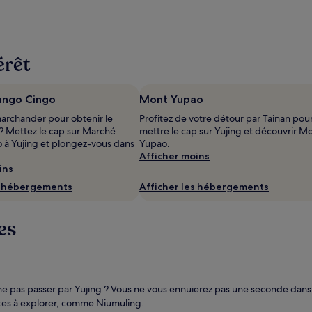
érêt
ngo Cingo
Mont Yupao
archander pour obtenir le
Profitez de votre détour par Tainan pou
 ? Mettez le cap sur Marché
mettre le cap sur Yujing et découvrir M
à Yujing et plongez-vous dans
Yupao.
Afficher moins
ins
s hébergements
Afficher les hébergements
es
uoi ne pas passer par Yujing ? Vous ne vous ennuierez pas une seconde dan
tes à explorer, comme Niumuling.