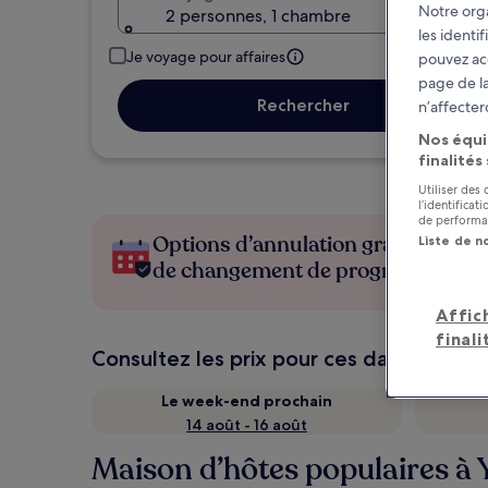
Notre orga
2 personnes, 1 chambre
les identi
Je voyage pour affaires
pouvez ac
page de la
Rechercher
n’affecter
Nos équi
finalités
Utiliser des
l’identifica
de performan
Options d’annulation gratuite en c
Liste de n
de changement de programme
Affic
finali
Consultez les prix pour ces dates
Le week-end prochain
14 août - 16 août
Maison d’hôtes populaires à 