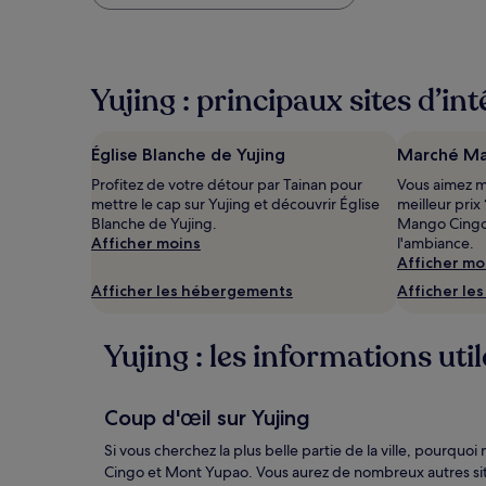
plus
bas
trouvé
au
cours
Yujing : principaux sites d’int
des
24 dernières
heures
Église Blanche de Yujing
Marché Ma
sur
la
Profitez de votre détour par Tainan pour
Vous aimez m
base
mettre le cap sur Yujing et découvrir Église
meilleur prix
d’un
Blanche de Yujing.
Mango Cingo 
séjour
Afficher moins
l'ambiance.
d’une
Afficher mo
nuit
Afficher les hébergements
Afficher le
pour
2 adultes.
Les
Yujing : les informations util
prix
et
la
Coup d'œil sur Yujing
disponibilité
sont
Si vous cherchez la plus belle partie de la ville, pourq
susceptibles
Cingo et Mont Yupao. Vous aurez de nombreux autres si
de