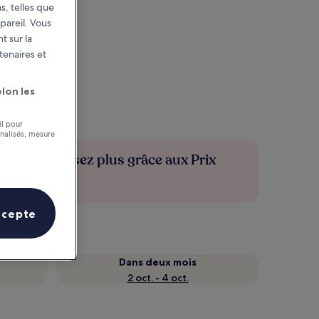
s, telles que
pareil. Vous
t sur la
tenaires et
lon les
il pour
nnalisés, mesure
Économisez plus grâce aux Prix
membres
ccepte
Dans deux mois
2 oct. - 4 oct.