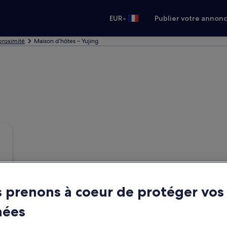
•
EUR
Publier votre annon
 proximité
Maison d’hôtes – Yujing
 prenons à coeur de protéger vos
nées