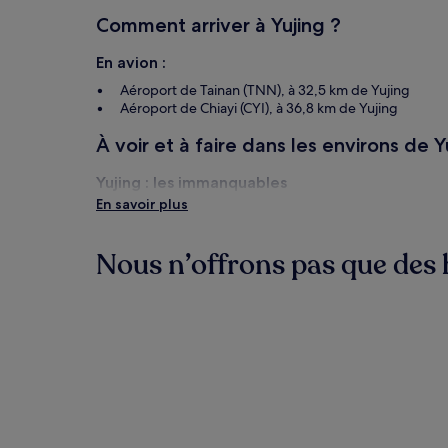
changer.
Comment arriver à Yujing ?
Des
conditions
supplémentaires
En avion :
peuvent
Aéroport de Tainan (TNN), à 32,5 km de Yujing
s’appliquer.
Aéroport de Chiayi (CYI), à 36,8 km de Yujing
À voir et à faire dans les environs de Y
Yujing : les immanquables
En savoir plus
Église Blanche de Yujing
Mont Yupao
Niumuling
Nous n’offrons pas que des h
Tainan : à quelle période y aller ?
Hôtels
Chambres d
Mois les plus chauds : juillet, août, septembre et ju
Mois les plus froids : janvier, février, décembre, ma
Mois les plus pluvieux : août, juin, mai et juillet (pr