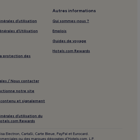
Autres informations
nérales d’utilisation
Qui sommes-nous ?
nérales d’Utilisation
Emplois
Guides de voyage
é
Hotels.com Rewards
centre de fitness
 la protection des
ales / Nous contacter
QIA+ friendly
tionne notre site
iaux
e contenu et signalement
t-déjeuner gratuit
nérales d’utilisation du
 friendly
otels.com Rewards
sa Electron, CartaSi, Carte Bleue, PayPal et Eurocard.
ommerciales ou des marques déposées d’Hotels.com, L.P.
 à proximité