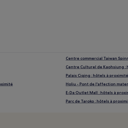
bres
Auberges de
jeunesse
es
Centre commercial Taiwan Spinni
Centre Culturel de Kaohsiung : 
Palais Ciqing : hôtels à proximit
oximité
Holiu - Pont de l'affection mater
E-Da Outlet Mall : hôtels à prox
Parc de Taroko : hôtels à proxim
ximité
Rue commerçante Zhengxing : Hô
Lac Yingxi : Chambres d’hôtes
Yen-Hsing : hôtels