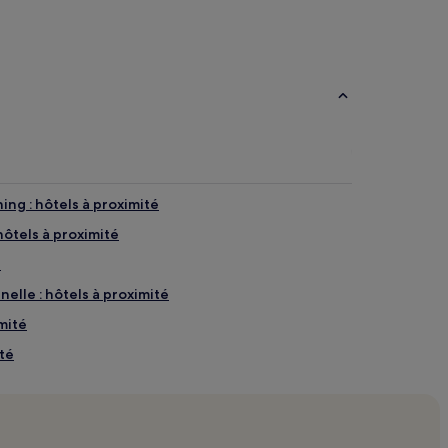
Appartement à
Motels
louer
ng : hôtels à proximité
hôtels à proximité
é
nelle : hôtels à proximité
imité
ité
tels LGBTQIA+ friendly à proximité