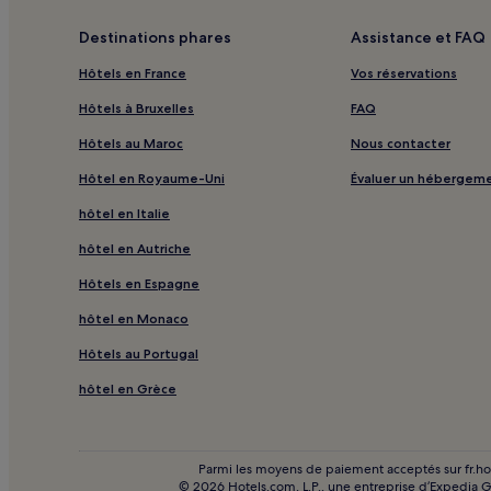
Dapaolun : hôtels à proximité
Destinations phares
Assistance et FAQ
Jingzikou : hôtels à proximité
Hôtels en France
Vos réservations
Shoushan : hôtels à proximité
Hôtels à Bruxelles
FAQ
Dadaogong : hôtels à proximité
Hôtels au Maroc
Nous contacter
Jingjiao : hôtels à proximité
Hôtel en Royaume-Uni
Évaluer un hébergem
Kaohsiung : hôtels Hôtels avec parking
hôtel en Italie
Kaohsiung : hôtels Hôtels avec petit-déjeuner grat
hôtel en Autriche
Kaohsiung : hôtels 3 étoiles
Hôtels en Espagne
Kaohsiung : hôtels Hôtels d’affaires
hôtel en Monaco
Kaohsiung : hôtels Hôtels avec sources chaudes
Hôtels au Portugal
Kaohsiung : hôtels
Tainan : hôtels Hôtels avec cuisine
hôtel en Grèce
Tainan : hôtels 3 étoiles
Tainan : hôtels Hôtels familiaux
Parmi les moyens de paiement acceptés sur fr.hotel
© 2026 Hotels.com, L.P., une entreprise d’Expedia 
Tainan : hôtels