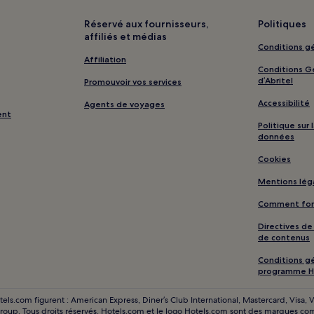
Shiziqi : hôtels à proximité
Réservé aux fournisseurs,
Politiques
affiliés et médias
Ci’ai : hôtels
Conditions gé
Kaotan : hôtels à proximité
Affiliation
Conditions Gé
Dakeng : hôtels à proximité
d’Abritel
Promouvoir vos services
Mont Zhutou : hôtels à proximit
Accessibilité
Agents de voyages
ent
Kaohsiung : hôtels Hôtels avec 
Politique sur
données
uit
Kaohsiung : Chambres d’hôtes
Cookies
Kaohsiung : hôtels 4 étoiles
Mentions lég
Kaohsiung : hôtels Hôtels LGBT
Comment fonc
Kaohsiung : hôtels Hôtels famil
Directives d
Tainan : hôtels Hôtels avec peti
de contenus
Tainan : Chambres d’hôtes
Conditions gé
Tainan : hôtels Hôtels LGBTQIA+
programme H
Tainan : hôtels Hôtels avec spa
s.com figurent : American Express, Diner’s Club International, Mastercard, Visa, Vi
Group. Tous droits réservés. Hotels.com et le logo Hotels.com sont des marques c
Hôtel de ville de Tainan : hôtels