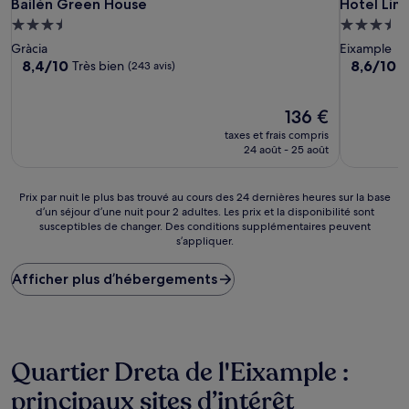
Bailén Green House
Hotel Lim
Bailén Green House
Hotel Lim
Hébergement
Hébergem
3.5 étoiles
3.5 étoiles
Gràcia
Eixample
8.4
8.6
8,4/10
8,6/10
Très bien
E
(243 avis)
sur
sur
10,
10,
Très
Le
Excellent,
136 €
bien,
nouveau
(787 avis)
taxes et frais compris
(243 avis)
prix
24 août - 25 août
est
de
136 €
Prix
Prix par nuit le plus bas trouvé au cours des 24 dernières heures sur la base
d’un séjour d’une nuit pour 2 adultes. Les prix et la disponibilité sont
par
susceptibles de changer. Des conditions supplémentaires peuvent
nuit
s’appliquer.
le
plus
Afficher plus d’hébergements
bas
trouvé
au
cours
des
24 dernières
Quartier Dreta de l'Eixample :
heures
principaux sites d’intérêt
sur