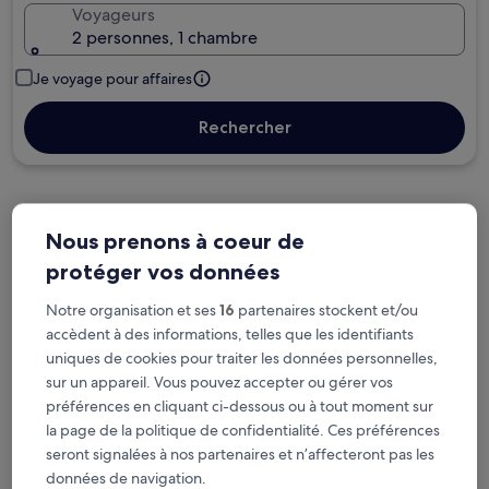
Voyageurs
2 personnes, 1 chambre
Je voyage pour affaires
Rechercher
Options d’annulation gratuite en cas de
Nous prenons à coeur de
changement de programme
protéger vos données
Notre organisation et ses
16
partenaires stockent et/ou
Gagnez des récompenses pour chaque
accèdent à des informations, telles que les identifiants
nuit séjournée
uniques de cookies pour traiter les données personnelles,
sur un appareil. Vous pouvez accepter ou gérer vos
Économisez plus grâce aux Prix membres
préférences en cliquant ci-dessous ou à tout moment sur
la page de la politique de confidentialité. Ces préférences
seront signalées à nos partenaires et n’affecteront pas les
données de navigation.