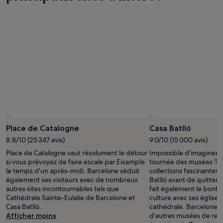
la
base
d’un
séjour
d’une
nuit
pour
2 adultes.
Les
prix
et
la
disponibilité
sont
susceptibles
Place de Catalogne
Casa Batlló
de
8.8/10 (25 347 avis)
9.0/10 (15 000 avis)
changer.
Place de Catalogne vaut résolument le détour
Impossible d'imaginer 
Des
si vous prévoyez de faire escale par Eixample
tournée des musées ? D
conditions
le temps d'un après-midi. Barcelone séduit
collections fascinantes
supplémentaires
également ses visiteurs avec de nombreux
Batlló avant de quitter
peuvent
autres sites incontournables tels que
fait également le bonh
s’appliquer.
Cathédrale Sainte-Eulalie de Barcelone et
culture avec ses église
Casa Batlló.
cathédrale. Barcelone 
Afficher moins
d'autres musées de re