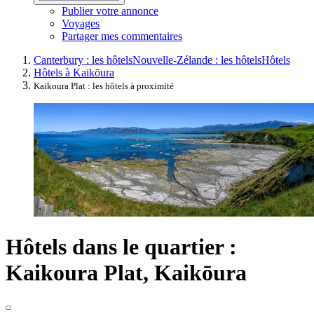
Publier votre annonce
Voyages
Partager mes commentaires
Canterbury : les hôtels
Nouvelle-Zélande : les hôtels
Hôtels
Hôtels à Kaikōura
Kaikoura Plat : les hôtels à proximité
Hôtels dans le quartier :
Kaikoura Plat, Kaikōura