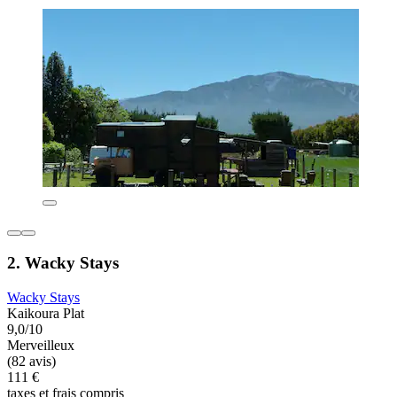
2. Wacky Stays
Wacky Stays
Kaikoura Plat
9,0/10
Merveilleux
(82 avis)
111 €
taxes et frais compris