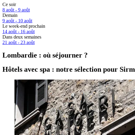
Ce soir
8 août - 9 août
Demain
9 août - 10 août
Le week-end prochain
14 août - 16 août
Dans deux semaines
21 août - 23 août
Lombardie : où séjourner ?
Hôtels avec spa : notre sélection pour Sir