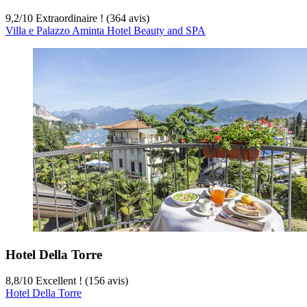
9,2
/
10
Extraordinaire ! (364 avis)
Villa e Palazzo Aminta Hotel Beauty and SPA
Hotel Della Torre
8,8
/
10
Excellent ! (156 avis)
Hotel Della Torre