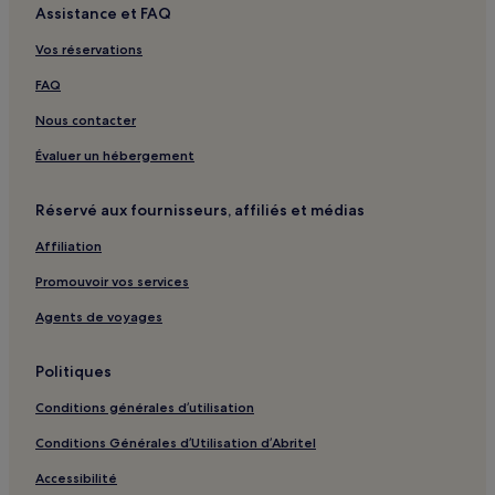
Assistance et FAQ
Bibione : Complexes hôteliers
Vos réservations
Bibione : hôtels Hôtels avec sources chaudes
Sottomarina : hôtels Hôtels avec parking
FAQ
Sottomarina : hôtels Hôtels avec petit-déjeuner gratuit
Nous contacter
Sottomarina : Appartement à louer
Évaluer un hébergement
Sottomarina : Mobil homes
Réservé aux fournisseurs, affiliés et médias
Sottomarina : hôtels 3 étoiles
Affiliation
Jesolo Pineta : hôtels Hôtels avec parking
Promouvoir vos services
Dolo : hôtels Hôtels avec parking
Dolo : hôtels
Agents de voyages
Fossalta di Piave : hôtels
Politiques
Mirano : hôtels Hôtels d’affaires
Conditions générales d’utilisation
Eraclea : hôtels
Conditions Générales d’Utilisation d’Abritel
Marcon : hôtels Hôtels d’affaires
Accessibilité
Chioggia : hôtels Hôtels avec parking