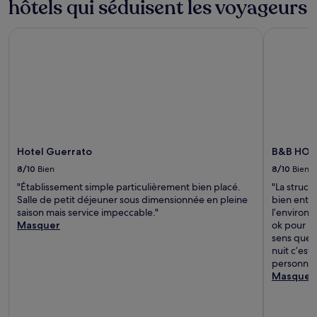
hôtels qui séduisent les voyageurs
Hotel Guerrato
B&B HOTEL
Hotel Guerrato
B&B HOTE
8/10
Bien
8/10
Bien
"Établissement simple particulièrement bien placé.
"La struct
Salle de petit déjeuner sous dimensionnée en pleine
bien entre
saison mais service impeccable."
l’environ
Masquer
ok pour un
sens que l
nuit c’est
personnel 
Masquer