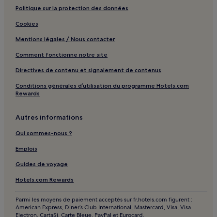
Politique sur la protection des données
Chioggia : hôtels Hôtels avec centre de fitness
Chioggia : hôtels Hôtels avec petit-déjeuner gratuit
Cookies
Chioggia : Mobil homes
Mentions légales / Nous contacter
Chioggia : Chambres d’hôtes
Comment fonctionne notre site
Chioggia : hôtels 3 étoiles
Directives de contenu et signalement de contenus
Chioggia : hôtels 4 étoiles
Conditions générales d’utilisation du programme Hotels.com
Rewards
Chioggia : hôtels
Mira : hôtels Hôtels avec parking
Autres informations
Mira : Chambres d’hôtes
Qui sommes-nous ?
Mira : hôtels Hôtels d’affaires
Emplois
Mestre : hôtels Hôtels avec parking
Guides de voyage
Mestre : hôtels Hôtels avec centre de fitness
Hotels.com Rewards
Mestre : hôtels Hôtels avec petit-déjeuner gratuit
Mestre : Maison d’hôtes
Parmi les moyens de paiement acceptés sur fr.hotels.com figurent :
American Express, Diner’s Club International, Mastercard, Visa, Visa
Mestre : Chambres d’hôtes
Electron, CartaSi, Carte Bleue, PayPal et Eurocard.