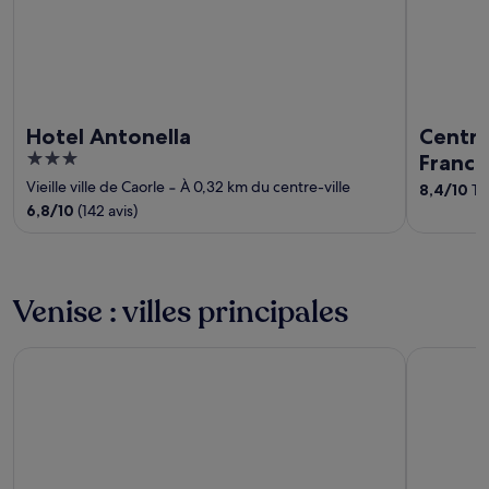
Hotel Antonella
Centro
3
France
out
Vieille ville de Caorle
‐
À 0,32 km du centre-ville
8,4
/
10
Trè
of
6,8
/
10
(142 avis)
5
Venise : villes principales
Mestre
Jesolo