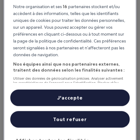
Ce week-end
Le week-end prochain
Notre organisation et ses
16
partenaires stockent et/ou
7 août - 9 août
14 août - 16 août
accèdent à des informations, telles que les identifiants
uniques de cookies pour traiter les données personnelles,
Venise : où séjourner ?
sur un appareil. Vous pouvez accepter ou gérer vos
préférences en cliquant ci-dessous ou à tout moment sur
Hôtels avec cuisine : notre
la page de la politique de confidentialité. Ces préférences
sélection pour Venise (et environs)
seront signalées à nos partenaires et n’affecteront pas les
données de navigation.
B&B HOTEL Venezia Laguna
Hotel Gue
Nos équipes ainsi que nos partenaires externes,
traitent des données selon les finalités suivantes :
Utiliser des données de géolocalisation précises. Analyser activement
les caractéristiques de l’appareil pour l’identification. Stocker et/ou
accéder à des informations sur un appareil. Publicités et contenu
personnalisés, mesure de performance des publicités et du contenu,
études d’audience et développement de services.
J'accepte
Liste de nos partenaires (fournisseurs)
B&B HOTEL Venezia Laguna
Hotel 
Tout refuser
3
Centre-vil
out
9,2
/
10
Ext
of
5