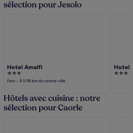
sélection pour Jesolo
Hotel Amalfi
Hotel Dia
Hotel Amalfi
Hotel 
3
3
out
out
Faro
‐
À 5,98 km du centre-ville
of
of
5
5
Hôtels avec cuisine : notre
sélection pour Caorle
Hotel Antonella
Centro Vac