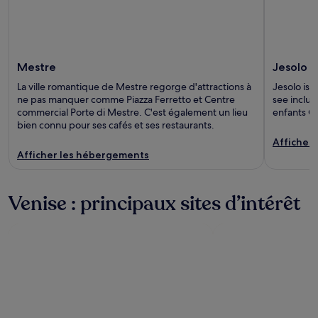
Mestre
Jesolo
La ville romantique de Mestre regorge d'attractions à
Jesolo is k
ne pas manquer comme Piazza Ferretto et Centre
see includ
commercial Porte di Mestre. C'est également un lieu
enfants 
bien connu pour ses cafés et ses restaurants.
Afficher
Afficher les hébergements
Venise : principaux sites d’intérêt