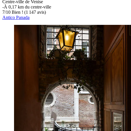
Centre-ville de Venise
‐
À 0,17 km du centre-ville
7
/
10
Bien ! (1 147 avis)
Antico Panada