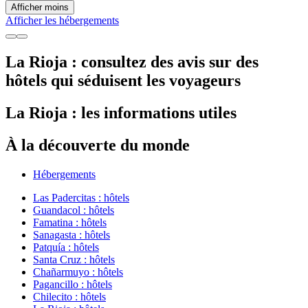
Afficher moins
Afficher les hébergements
La Rioja : consultez des avis sur des
hôtels qui séduisent les voyageurs
La Rioja : les informations utiles
À la découverte du monde
Hébergements
Las Padercitas : hôtels
Guandacol : hôtels
Famatina : hôtels
Sanagasta : hôtels
Patquía : hôtels
Santa Cruz : hôtels
Chañarmuyo : hôtels
Pagancillo : hôtels
Chilecito : hôtels