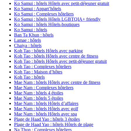
Ko Samui : hôtels Hôtels avec petit-déjeuner gratuit
Ko Samui : Appart’hôtels
Ko Samui : Complexes hôteliers
Ko Samui : hôtels Hôtels LGBTQIA+ friendly
Ko Samui : hôtels Hôtels-boutiques
Ko Samui : hôtels
Ban Ta Khun : hôtels
Lamae : hôtels
Chaiya : hôtels
Koh Tao : hôtels Hôtels avec parking
Koh Tao : hôtels Hôtels avec centre de fitness
Koh Tao : hôtels Hôtels avec petit-déjeuner gratuit
Koh Tao : Complexes hôteliers
Koh Tao : Maison d’hôtes
Koh Tao : hôtels
Mae Nam : hôtels Hôtels avec centre de fitness
Mae Nam : Complexes hôteliers
Mae Nam : hôtels 4 étoiles
Mae Nam : hôtels 5 étoiles
Mae Nam : hôtels Hôtels d’affaires
Mae Nam : hôtels Hôtels avec golf
Mae Nam : hôtels Hôtels avec spa
Plage de Haad Yao : hôtels 3 étoiles
Plage de Haad Yao : hôtels Hôtels de plage
Na Thon : Complexes hôteliers