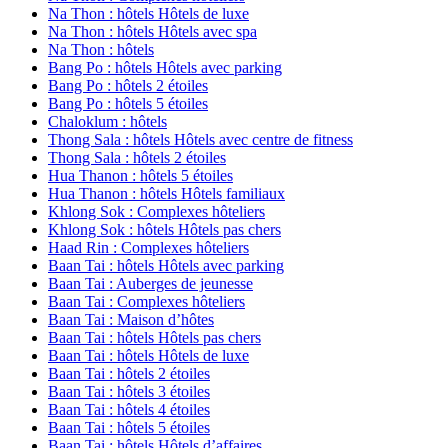
Na Thon : hôtels Hôtels de luxe
Na Thon : hôtels Hôtels avec spa
Na Thon : hôtels
Bang Po : hôtels Hôtels avec parking
Bang Po : hôtels 2 étoiles
Bang Po : hôtels 5 étoiles
Chaloklum : hôtels
Thong Sala : hôtels Hôtels avec centre de fitness
Thong Sala : hôtels 2 étoiles
Hua Thanon : hôtels 5 étoiles
Hua Thanon : hôtels Hôtels familiaux
Khlong Sok : Complexes hôteliers
Khlong Sok : hôtels Hôtels pas chers
Haad Rin : Complexes hôteliers
Baan Tai : hôtels Hôtels avec parking
Baan Tai : Auberges de jeunesse
Baan Tai : Complexes hôteliers
Baan Tai : Maison d’hôtes
Baan Tai : hôtels Hôtels pas chers
Baan Tai : hôtels Hôtels de luxe
Baan Tai : hôtels 2 étoiles
Baan Tai : hôtels 3 étoiles
Baan Tai : hôtels 4 étoiles
Baan Tai : hôtels 5 étoiles
Baan Tai : hôtels Hôtels d’affaires