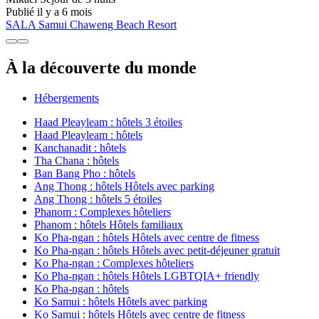
Publié il y a 6 mois
SALA Samui Chaweng Beach Resort
À la découverte du monde
Hébergements
Haad Pleayleam : hôtels 3 étoiles
Haad Pleayleam : hôtels
Kanchanadit : hôtels
Tha Chana : hôtels
Ban Bang Pho : hôtels
Ang Thong : hôtels Hôtels avec parking
Ang Thong : hôtels 5 étoiles
Phanom : Complexes hôteliers
Phanom : hôtels Hôtels familiaux
Ko Pha-ngan : hôtels Hôtels avec centre de fitness
Ko Pha-ngan : hôtels Hôtels avec petit-déjeuner gratuit
Ko Pha-ngan : Complexes hôteliers
Ko Pha-ngan : hôtels Hôtels LGBTQIA+ friendly
Ko Pha-ngan : hôtels
Ko Samui : hôtels Hôtels avec parking
Ko Samui : hôtels Hôtels avec centre de fitness