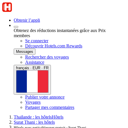
Obtenir l’appli
Obtenez des réductions instantanées grâce aux Prix
membres
Se connecter
Découvrir Hotels.com Rewards
Messages
Rechercher des voyages
Assistance
français · EUR · FR
Publier votre annonce
Voyages
Partager mes commentaires
Thaïlande : les hôtels
Hôtels
Surat Thani : les hôtels
Hôtels avec petit-déjeuner gratuit - Surat Thani