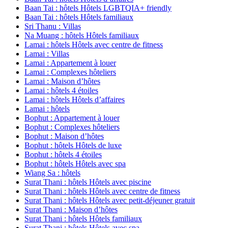
Baan Tai : hôtels Hôtels LGBTQIA+ friendly
Baan Tai : hôtels Hôtels familiaux
Sri Thanu : Villas
Na Muang : hôtels Hôtels familiaux
Lamai : hôtels Hôtels avec centre de fitness
Lamai : Villas
Lamai : Appartement à louer
Lamai : Complexes hôteliers
Lamai : Maison d’hôtes
Lamai : hôtels 4 étoiles
Lamai : hôtels Hôtels d’affaires
Lamai : hôtels
Bophut : Appartement à louer
Bophut : Complexes hôteliers
Bophut : Maison d’hôtes
Bophut : hôtels Hôtels de luxe
Bophut : hôtels 4 étoiles
Bophut : hôtels Hôtels avec spa
Wiang Sa : hôtels
Surat Thani : hôtels Hôtels avec piscine
Surat Thani : hôtels Hôtels avec centre de fitness
Surat Thani : hôtels Hôtels avec petit-déjeuner gratuit
Surat Thani : Maison d’hôtes
Surat Thani : hôtels Hôtels familiaux
Surat Thani : hôtels Hôtels avec spa