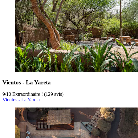
Vientos - La Yareta
9
/
10
Extraordinaire ! (129 avis)
Vientos - La Yareta