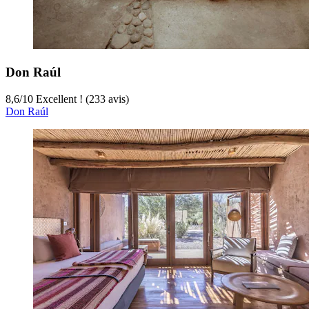
Don Raúl
8,6
/
10
Excellent ! (233 avis)
Don Raúl