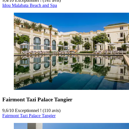
9,4
/
10
Exceptionnel ! (141 avis)
Idou Malabata Beach and Spa
Fairmont Tazi Palace Tangier
9,6
/
10
Exceptionnel ! (110 avis)
Fairmont Tazi Palace Tangier