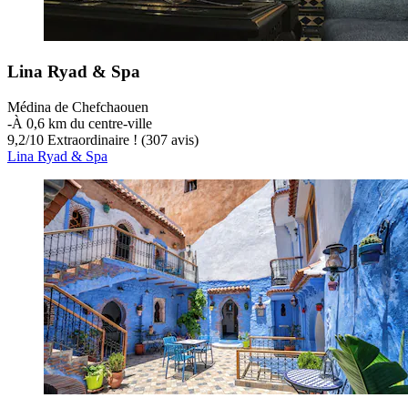
Lina Ryad & Spa
Médina de Chefchaouen
‐
À 0,6 km du centre-ville
9,2
/
10
Extraordinaire ! (307 avis)
Lina Ryad & Spa