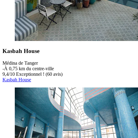
Kasbah House
Médina de Tanger
‐
À 0,75 km du centre-ville
9,4
/
10
Exceptionnel ! (60 avis)
Kasbah House