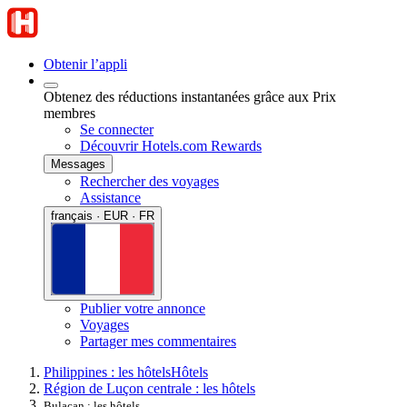
Obtenir l’appli
Obtenez des réductions instantanées grâce aux Prix
membres
Se connecter
Découvrir Hotels.com Rewards
Messages
Rechercher des voyages
Assistance
français · EUR · FR
Publier votre annonce
Voyages
Partager mes commentaires
Philippines : les hôtels
Hôtels
Région de Luçon centrale : les hôtels
Bulacan : les hôtels