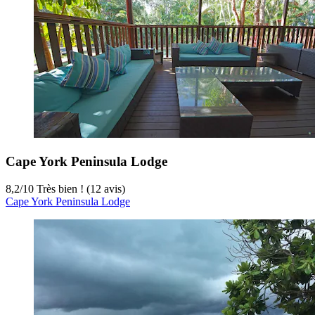
Cape York Peninsula Lodge
8,2
/
10
Très bien ! (12 avis)
Cape York Peninsula Lodge