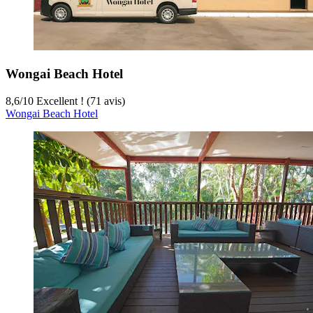
Wongai Beach Hotel
8,6
/
10
Excellent ! (71 avis)
Wongai Beach Hotel