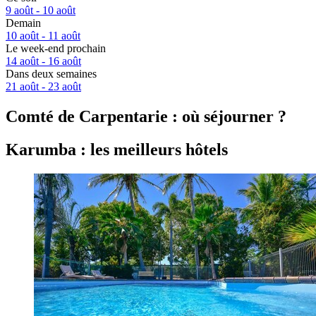
9 août - 10 août
Demain
10 août - 11 août
Le week-end prochain
14 août - 16 août
Dans deux semaines
21 août - 23 août
Comté de Carpentarie : où séjourner ?
Karumba : les meilleurs hôtels