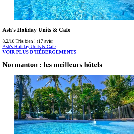
Ash's Holiday Units & Cafe
8,2
/
10
Très bien ! (17 avis)
Ash's Holiday Units & Cafe
VOIR PLUS D’HÉBERGEMENTS
Normanton : les meilleurs hôtels