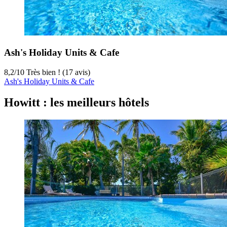
Ash's Holiday Units & Cafe
8,2
/
10
Très bien ! (17 avis)
Ash's Holiday Units & Cafe
Howitt : les meilleurs hôtels