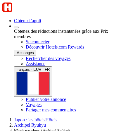
Obtenir l’appli
Obtenez des réductions instantanées grâce aux Prix
membres
Se connecter
Découvrir Hotels.com Rewards
Messages
Rechercher des voyages
Assistance
français · EUR · FR
Publier votre annonce
Voyages
Partager mes commentaires
Japon : les hôtels
Hôtels
Archipel Ryūkyū
Hôtels pas chers à Archipel Ryūkyū