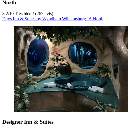
North
8,2
/
10
Très bien ! (267 avis)
Days Inn & Suites by Wyndham Williamsburg IA North
Designer Inn & Suites