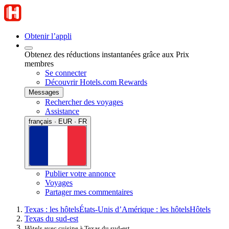
Obtenir l’appli
Obtenez des réductions instantanées grâce aux Prix
membres
Se connecter
Découvrir Hotels.com Rewards
Messages
Rechercher des voyages
Assistance
français · EUR · FR
Publier votre annonce
Voyages
Partager mes commentaires
Texas : les hôtels
États-Unis d’Amérique : les hôtels
Hôtels
Texas du sud-est
Hôtels avec cuisine à Texas du sud-est