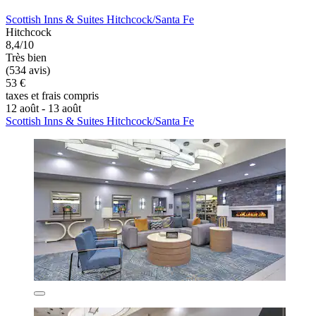
Scottish Inns & Suites Hitchcock/Santa Fe
Hitchcock
8,4/10
Très bien
(534 avis)
53 €
taxes et frais compris
12 août - 13 août
Scottish Inns & Suites Hitchcock/Santa Fe