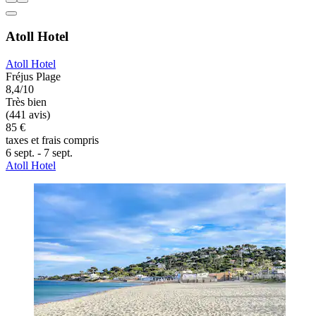
Atoll Hotel
Atoll Hotel
Fréjus Plage
8,4/10
Très bien
(441 avis)
85 €
taxes et frais compris
6 sept. - 7 sept.
Atoll Hotel