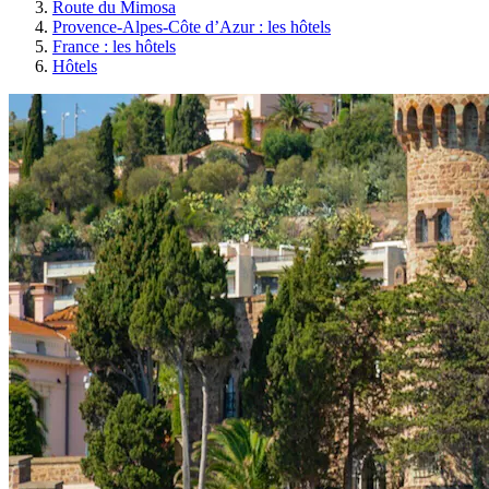
Route du Mimosa
Provence-Alpes-Côte d’Azur : les hôtels
France : les hôtels
Hôtels