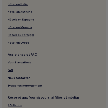
la
hôtel en Italie
disponibilité
hôtel en Autriche
sont
susceptibles
Hôtels en Espagne
de
changer.
hôtel en Monaco
Des
conditions
Hôtels au Portugal
supplémentaires
peuvent
hôtel en Grèce
s’appliquer.
Assistance et FAQ
Vos réservations
FAQ
Nous contacter
Évaluer un hébergement
Réservé aux fournisseurs, affiliés et médias
Affiliation