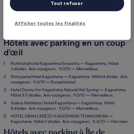
Ce soir
Demain
Tout refuser
7 août - 8 août
8 août - 9 août
Ce week-end
Le week-end prochain
7 août - 9 août
14 août - 16 août
Afficher toutes les finalités
Île de Kyūshū : le top 5 des
Hôtels avec parking en un coup
d’œil
Richmondhotel Kagoshima Kinseicho
— Kagoshima. Hôtel
3 étoiles. Avis voyageurs : 9,0/10 — Merveilleux.
Shiroyama Hotel Kagoshima
— Kagoshima. Hôtel 4 étoiles. Avis
voyageurs : 9,4/10 — Exceptionnel.
Hotel Dormy Inn Kagoshima Natural Hot Spring
— Kagoshima.
Hôtel 3.5 étoiles. Avis voyageurs : 9,0/10 — Merveilleux.
Solaria Nishitetsu Hotel Kagoshima
— Kagoshima. Hôtel
4 étoiles. Avis voyageurs : 9,0/10 — Merveilleux.
HOTEL GRAN CEREZO KAGOSHIMA TENMONKAN
—
Kagoshima. Hôtel 3 étoiles. Avis voyageurs : 8,4/10 — Très bien.
Hôtels avec parking à Île de