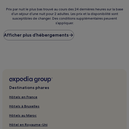
est
de
Prix
Prix par nuit le plus bas trouvé au cours des 24 dernières heures sur la base
31 €
d’un séjour d’une nuit pour 2 adultes. Les prix et la disponibilité sont
par
susceptibles de changer. Des conditions supplémentaires peuvent
nuit
s’appliquer.
le
plus
Afficher plus d’hébergements
bas
trouvé
au
cours
des
24 dernières
heures
sur
la
base
d’un
Destinations phares
séjour
d’une
Hôtels en France
nuit
Hôtels à Bruxelles
pour
2 adultes.
Hôtels au Maroc
Les
prix
Hôtel en Royaume-Uni
et