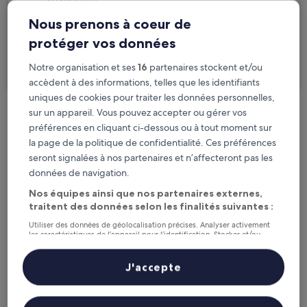
2 personnes, 1 chambre
Nous prenons à coeur de
Je voyage pour affaires
protéger vos données
Notre organisation et ses
16
partenaires stockent et/ou
Rechercher
accèdent à des informations, telles que les identifiants
uniques de cookies pour traiter les données personnelles,
sur un appareil. Vous pouvez accepter ou gérer vos
Options d’annulation gratuite en cas de
préférences en cliquant ci-dessous ou à tout moment sur
changement de programme
la page de la politique de confidentialité. Ces préférences
seront signalées à nos partenaires et n’affecteront pas les
Gagnez des récompenses pour chaque
données de navigation.
nuit séjournée
Nos équipes ainsi que nos partenaires externes,
traitent des données selon les finalités suivantes :
Économisez plus grâce aux Prix membres
Utiliser des données de géolocalisation précises. Analyser activement
les caractéristiques de l’appareil pour l’identification. Stocker et/ou
accéder à des informations sur un appareil. Publicités et contenu
personnalisés, mesure de performance des publicités et du contenu,
études d’audience et développement de services.
J'accepte
Liste de nos partenaires (fournisseurs)
Consultez les prix pour ces dates