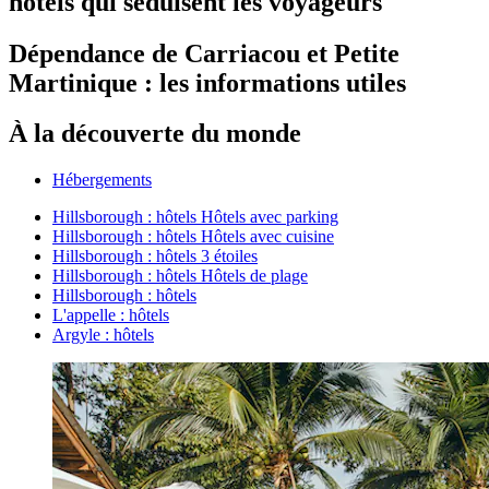
hôtels qui séduisent les voyageurs
Dépendance de Carriacou et Petite
Martinique : les informations utiles
À la découverte du monde
Hébergements
Hillsborough : hôtels Hôtels avec parking
Hillsborough : hôtels Hôtels avec cuisine
Hillsborough : hôtels 3 étoiles
Hillsborough : hôtels Hôtels de plage
Hillsborough : hôtels
L'appelle : hôtels
Argyle : hôtels