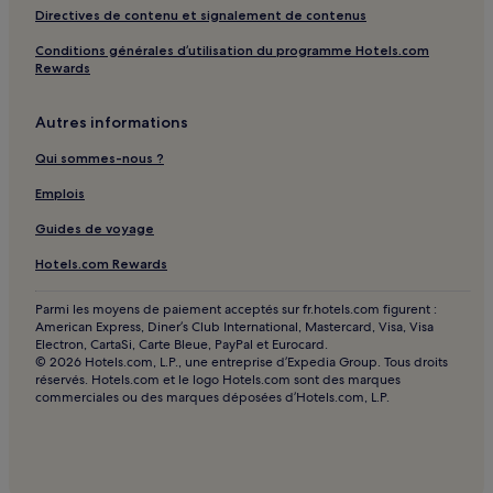
Ait Taguella : hôtels Hôtels familiaux
Directives de contenu et signalement de contenus
Ait Taguella : hôtels
Conditions générales d’utilisation du programme Hotels.com
Rewards
Zaouiat Ahansal : hôtels Hôtels avec petit-déjeuner gratuit
Zaouiat Ahansal : Maison d’hôtes
Autres informations
Zaouiat Ahansal : hôtels Hôtels pas chers
Qui sommes-nous ?
Zaouiat Ahansal : hôtels 2 étoiles
Emplois
Zaouiat Ahansal : hôtels
Guides de voyage
Azilal : hôtels
Hotels.com Rewards
Aït Wankir : hôtels
Adafa : hôtels
Parmi les moyens de paiement acceptés sur fr.hotels.com figurent :
American Express, Diner’s Club International, Mastercard, Visa, Visa
Ait Ouaarda : hôtels
Electron, CartaSi, Carte Bleue, PayPal et Eurocard.
© 2026 Hotels.com, L.P., une entreprise d’Expedia Group. Tous droits
Aït Hallouane : hôtels
réservés. Hotels.com et le logo Hotels.com sont des marques
commerciales ou des marques déposées d’Hotels.com, L.P.
Taounza : hôtels
Afourer : hôtels
Ouzoud : hôtels Hôtels avec piscine