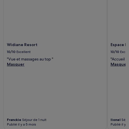
Widiane Resort
Espace la
10/10
Excellent
10/10
Excel
"Vue et massages au top "
"Accueil 
Masquer
Masquer
Franckie
Séjour de 1 nuit
lionel
Séjou
Publié il y a 5 mois
Publié il y 