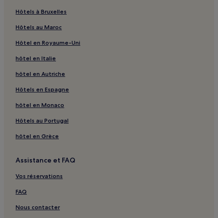
Bni Hassane : hôtels
Hôtels à Bruxelles
Ait Tamlil : hôtels
Hôtels au Maroc
Tamda Noumercid : hôtels
Hôtel en Royaume-Uni
Ait Mazigh : hôtels
hôtel en Italie
Bzou : hôtels
hôtel en Autriche
Ait Oumdis : hôtels
Tabia : hôtels
Hôtels en Espagne
Sidi Boulkhalf : hôtels
hôtel en Monaco
Tilougguite : hôtels
Hôtels au Portugal
Moulay Aissa Ben Driss : hôtels
hôtel en Grèce
Tanant : hôtels
Assistance et FAQ
Timoulilt : hôtels
Vos réservations
Tidili Fetouaka : hôtels
Tabaroucht : hôtels
FAQ
Imlil : hôtels
Nous contacter