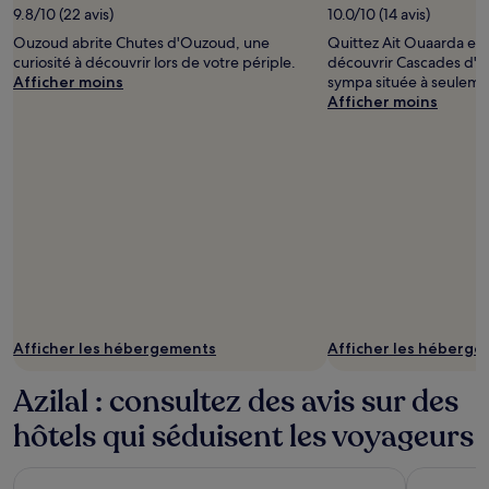
de
9.8/10 (22 avis)
10.0/10 (14 avis)
droits
Ouzoud abrite Chutes d'Ouzoud, une
Quittez Ait Ouaarda et 
prise
curiosité à découvrir lors de votre périple.
découvrir Cascades d'O
par
Afficher moins
sympa située à seulemen
©
Afficher moins
ONMT
/
The
Moroccan
National
Tourist
Office
Afficher les hébergements
Afficher les héberg
Azilal : consultez des avis sur des
hôtels qui séduisent les voyageurs
Widiane Resort
Espace la 