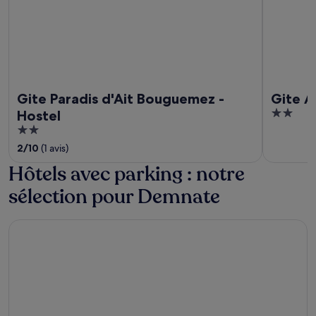
Gite Paradis d'Ait Bouguemez -
Gite A
2
Hostel
out
2
of
out
2
/
10
(1 avis)
5
of
Hôtels avec parking : notre
5
sélection pour Demnate
Ecolodge Tamount