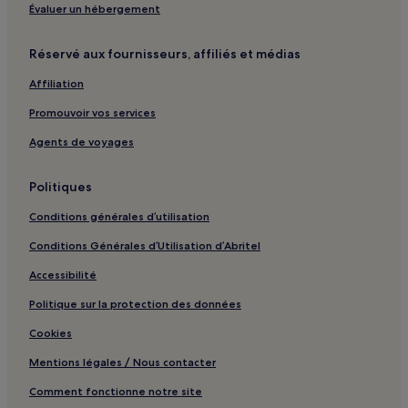
Isseksi : hôtels
Évaluer un hébergement
Bni Ayat : hôtels
Réservé aux fournisseurs, affiliés et médias
Aït Abbas : hôtels
Affiliation
Ait M'Hamed : hôtels
Promouvoir vos services
Tiffert N'Ait Hamza : hôtels
Irboula : hôtels
Agents de voyages
Douar Aït Yayad : hôtels
Politiques
Ait Taguella : hôtels Hôtels avec piscine
Conditions générales d’utilisation
Ait Taguella : hôtels Hôtels avec parking
Conditions Générales d’Utilisation d’Abritel
Ait Taguella : hôtels Hôtels avec petit-déjeuner gratuit
Accessibilité
Ait Taguella : Maison d’hôtes
Politique sur la protection des données
Ait Taguella : hôtels Hôtels pas chers
Ait Taguella : hôtels 2 étoiles
Cookies
Ait Taguella : hôtels 3 étoiles
Mentions légales / Nous contacter
Ait Taguella : hôtels Hôtels d’affaires
Comment fonctionne notre site