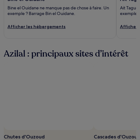
Bine el Ouidane ne manque pas de chose à faire. Un
Ait Taguel
exemple ? Barrage Bin el Ouidane.
exemple ?
Afficher les hébergements
Afficher
Azilal : principaux sites d’intérêt
Photo prise par © ONMT / The Moroccan National Tourist
Photo
Office
libre
Chutes d'Ouzoud
Cascades d'Ouzou