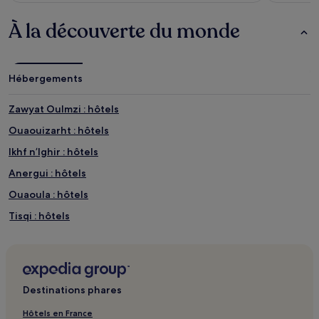
À la découverte du monde
Hébergements
Zawyat Oulmzi : hôtels
Ouaouizarht : hôtels
Ikhf nʼIghir : hôtels
Anergui : hôtels
Ouaoula : hôtels
Tisqi : hôtels
Taounza : hôtels
Agoudi N'Lkhair : hôtels
Foum Jamaa : hôtels
Destinations phares
Ait Blal : hôtels
Hôtels en France