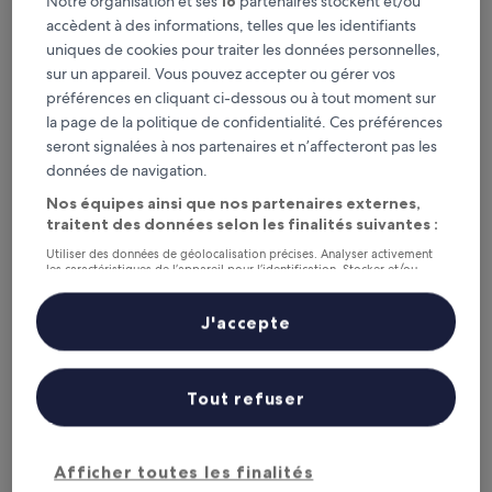
Notre organisation et ses
16
partenaires stockent et/ou
Ce week-end
Le week-end prochain
accèdent à des informations, telles que les identifiants
7 août - 9 août
14 août - 16 août
uniques de cookies pour traiter les données personnelles,
Azilal : où séjourner ?
sur un appareil. Vous pouvez accepter ou gérer vos
préférences en cliquant ci-dessous ou à tout moment sur
Hôtels avec parking : notre
la page de la politique de confidentialité. Ces préférences
seront signalées à nos partenaires et n’affecteront pas les
sélection pour Bine el Ouidane
données de navigation.
Nos équipes ainsi que nos partenaires externes,
Widiane Resort
Dar l'eau v
traitent des données selon les finalités suivantes :
Utiliser des données de géolocalisation précises. Analyser activement
les caractéristiques de l’appareil pour l’identification. Stocker et/ou
accéder à des informations sur un appareil. Publicités et contenu
personnalisés, mesure de performance des publicités et du contenu,
études d’audience et développement de services.
J'accepte
Liste de nos partenaires (fournisseurs)
Widiane Resort
Dar l'e
Tout refuser
4.5
3.5
out
out
8,2
/
10
Très bien ! (144 avis)
of
of
Afficher toutes les finalités
VOIR PLUS D’HÉBERGEMENTS
5
5