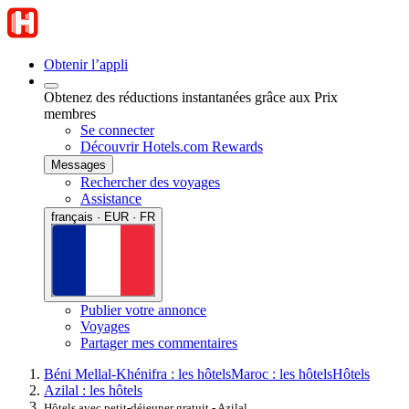
Obtenir l’appli
Obtenez des réductions instantanées grâce aux Prix
membres
Se connecter
Découvrir Hotels.com Rewards
Messages
Rechercher des voyages
Assistance
français · EUR · FR
Publier votre annonce
Voyages
Partager mes commentaires
Béni Mellal-Khénifra : les hôtels
Maroc : les hôtels
Hôtels
Azilal : les hôtels
Hôtels avec petit-déjeuner gratuit - Azilal