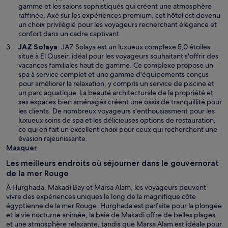
gamme et les salons sophistiqués qui créent une atmosphère
raffinée. Axé sur les expériences premium, cet hôtel est devenu
un choix privilégié pour les voyageurs recherchant élégance et
confort dans un cadre captivant.
JAZ Solaya
: JAZ Solaya est un luxueux complexe 5,0 étoiles
situé à El Quseir, idéal pour les voyageurs souhaitant s'offrir des
vacances familiales haut de gamme. Ce complexe propose un
spa à service complet et une gamme d'équipements conçus
pour améliorer la relaxation, y compris un service de piscine et
un parc aquatique. La beauté architecturale de la propriété et
ses espaces bien aménagés créent une oasis de tranquillité pour
les clients. De nombreux voyageurs s'enthousiasment pour les
luxueux soins de spa et les délicieuses options de restauration,
ce qui en fait un excellent choix pour ceux qui recherchent une
évasion rajeunissante.
Masquer
Les meilleurs endroits où séjourner dans le gouvernorat
de la mer Rouge
À Hurghada, Makadi Bay et Marsa Alam, les voyageurs peuvent
vivre des expériences uniques le long de la magnifique côte
égyptienne de la mer Rouge. Hurghada est parfaite pour la plongée
et la vie nocturne animée, la baie de Makadi offre de belles plages
et une atmosphère relaxante, tandis que Marsa Alam est idéale pour