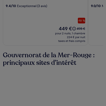
l’hébergement
l’héber
Casa
9.4/10
Exceptionnel (3 avis)
Pickalba
9.0/10
Mer
Blue
Sands
Resort
Port
-10 %
Ghalib
Le
449 €
Le
498 €
prix
prix
pour 2 nuits, 1 chambre
est
était
224 € par nuit
de 449 €
taxes et frais compris
de
498 €,
voir
Gouvernorat de la Mer-Rouge :
plus
d’informations
principaux sites d’intérêt
sur
le
tarif
standard.