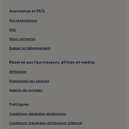
Makadi Bay : hôtels
Assistance et FAQ
Marsa Alam : hôtels Hôtels avec centre de fitness
Vos réservations
Marsa Alam : hôtels Hôtels acceptant les animaux de
compagnie
FAQ
Marsa Alam : Complexes hôteliers
Nous contacter
Marsa Alam : hôtels Hôtels tout compris
Évaluer un hébergement
Marsa Alam : Cabanes
Marsa Alam : hôtels 3 étoiles
Réservé aux fournisseurs, affiliés et médias
Marsa Alam : hôtels 4 étoiles
Affiliation
Marsa Alam : hôtels 5 étoiles
Promouvoir vos services
Marsa Alam : hôtels Hôtels avec sources chaudes
Agents de voyages
Marsa Alam : hôtels
Politiques
Safaga : hôtels Hôtels avec parking
Safaga : hôtels Hôtels avec centre de fitness
Conditions générales d’utilisation
Safaga : hôtels 3 étoiles
Conditions Générales d’Utilisation d’Abritel