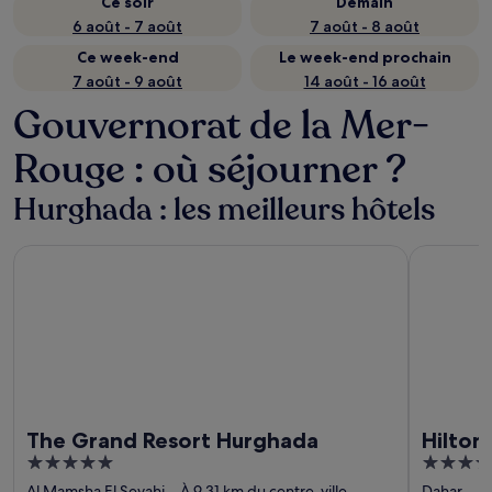
Ce soir
Demain
6 août - 7 août
7 août - 8 août
Ce week-end
Le week-end prochain
7 août - 9 août
14 août - 16 août
Gouvernorat de la Mer-
Rouge : où séjourner ?
Hurghada : les meilleurs hôtels
The Grand Resort Hurghada
Hilton Hur
The Grand Resort Hurghada
Hilton
5
5
out
out
Al Mamsha El Seyahi
À 9,31 km du centre-ville
Dahar
À 