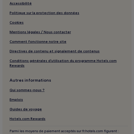
Safaga : hôtels Hôtels d’affaires
Accessibilité
Safaga : hôtels
Politique sur la protection des données
Soma Bay : hôtels Hôtels avec piscine
Cookies
Soma Bay : hôtels Hôtels avec centre de fitness
Mentions légales / Nous contacter
Soma Bay : Villas
Comment fonctionne notre site
Soma Bay : Appartement à louer
Directives de contenu et signalement de contenus
Soma Bay : Complexes hôteliers
Conditions générales d’utilisation du programme Hotels.com
Soma Bay : hôtels 3 étoiles
Rewards
Soma Bay : hôtels 5 étoiles
Autres informations
Soma Bay : hôtels Hôtels d’affaires
Qui sommes-nous ?
Soma Bay : hôtels
Emplois
Hurghada : hôtels Hôtels avec piscine
Guides de voyage
Hurghada : hôtels Hôtels avec parking
Hurghada : hôtels Hôtels avec centre de fitness
Hotels.com Rewards
Hurghada : hôtels Hôtels avec petit-déjeuner gratuit
Parmi les moyens de paiement acceptés sur fr.hotels.com figurent :