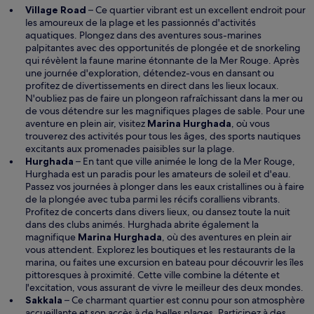
Village Road
– Ce quartier vibrant est un excellent endroit pour
les amoureux de la plage et les passionnés d'activités
aquatiques. Plongez dans des aventures sous-marines
palpitantes avec des opportunités de plongée et de snorkeling
qui révèlent la faune marine étonnante de la Mer Rouge. Après
une journée d'exploration, détendez-vous en dansant ou
profitez de divertissements en direct dans les lieux locaux.
N'oubliez pas de faire un plongeon rafraîchissant dans la mer ou
de vous détendre sur les magnifiques plages de sable. Pour une
aventure en plein air, visitez
Marina Hurghada
, où vous
trouverez des activités pour tous les âges, des sports nautiques
excitants aux promenades paisibles sur la plage.
Hurghada
– En tant que ville animée le long de la Mer Rouge,
Hurghada est un paradis pour les amateurs de soleil et d'eau.
Passez vos journées à plonger dans les eaux cristallines ou à faire
de la plongée avec tuba parmi les récifs coralliens vibrants.
Profitez de concerts dans divers lieux, ou dansez toute la nuit
dans des clubs animés. Hurghada abrite également la
magnifique
Marina Hurghada
, où des aventures en plein air
vous attendent. Explorez les boutiques et les restaurants de la
marina, ou faites une excursion en bateau pour découvrir les îles
pittoresques à proximité. Cette ville combine la détente et
l'excitation, vous assurant de vivre le meilleur des deux mondes.
Sakkala
– Ce charmant quartier est connu pour son atmosphère
accueillante et son accès à de belles plages. Participez à des