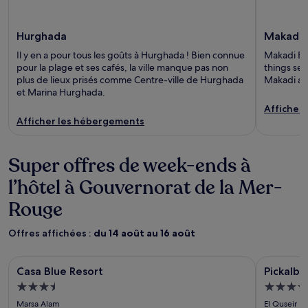
Hurghada
Makadi 
Il y en a pour tous les goûts à Hurghada ! Bien connue
Makadi Bay
pour la plage et ses cafés, la ville manque pas non
things se
plus de lieux prisés comme Centre-ville de Hurghada
Makadi an
et Marina Hurghada.
Afficher
Afficher les hébergements
Super offres de week-ends à
l’hôtel à Gouvernorat de la Mer-
Rouge
Offres affichées :
du 14 août au 16 août
Galerie
Casa Blue Resort
Galerie
Pickalbatr
Casa Blue Resort
Pickalba
d’images
d’image
Hébergement
Héberg
de
de
3.5 étoiles
5.0 étoil
Marsa Alam
El Quseir