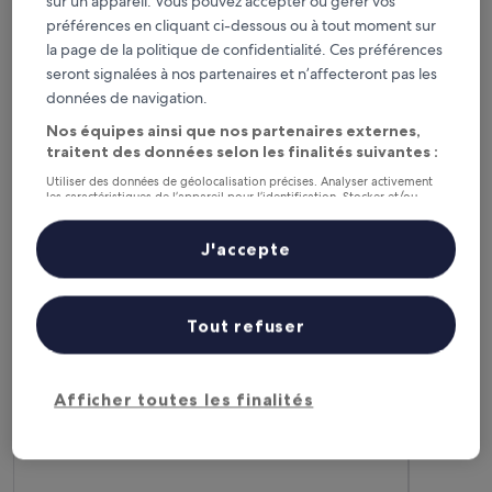
sur un appareil. Vous pouvez accepter ou gérer vos
Steigenberger Golf Resort El Gouna
The Chedi
préférences en cliquant ci-dessous ou à tout moment sur
la page de la politique de confidentialité. Ces préférences
seront signalées à nos partenaires et n’affecteront pas les
données de navigation.
Nos équipes ainsi que nos partenaires externes,
traitent des données selon les finalités suivantes :
Utiliser des données de géolocalisation précises. Analyser activement
Steigenberger Golf Resort El
The Ch
les caractéristiques de l’appareil pour l’identification. Stocker et/ou
accéder à des informations sur un appareil. Publicités et contenu
5
Gouna
personnalisés, mesure de performance des publicités et du contenu,
out
études d’audience et développement de services.
5
J'accepte
of
Liste de nos partenaires (fournisseurs)
out
9,2
/
10
Extraordinaire ! (153 avis)
5
of
Marsa Alam : les meilleurs hôtels
5
Tout refuser
Sataya Resort Marsa Alam
JAZ Elite
Afficher toutes les finalités