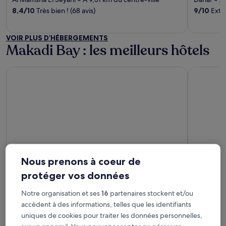
‐
‐
of
of
8,4
/
10
Très bien ! (68 avis)
9
/
10
Extra
5
5
VOIR PLUS D’HÉBERGEMENTS
Makadi Bay : les meilleurs hôtels
Prima Life Makadi Hotel - All inclusive
Grand Wat
Prima Life Makadi Hotel - All
Grand
Nous prenons à coeur de
inclusive
and fa
protéger vos données
5
5
out
out
9,4
/
10
Exceptionnel ! (1 006 avis)
7,4
/
10
Bie
Notre organisation et ses
16
partenaires stockent et/ou
of
of
accèdent à des informations, telles que les identifiants
El Gouna : les meilleurs hôtels
5
5
uniques de cookies pour traiter les données personnelles,