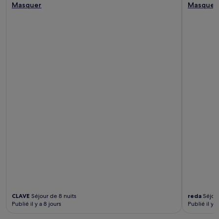
Masquer
Masquer
CLAVE
Séjour de 8 nuits
reda
Séjour
Publié il y a 8 jours
Publié il y a