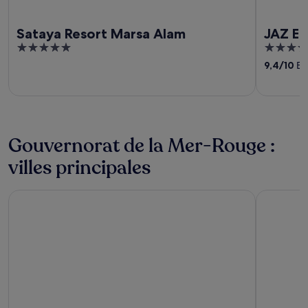
Sataya Resort Marsa Alam
JAZ El
5
5
out
out
9,4
/
10
Exc
of
of
5
5
Gouvernorat de la Mer-Rouge :
villes principales
Hurghada
Makadi Ba