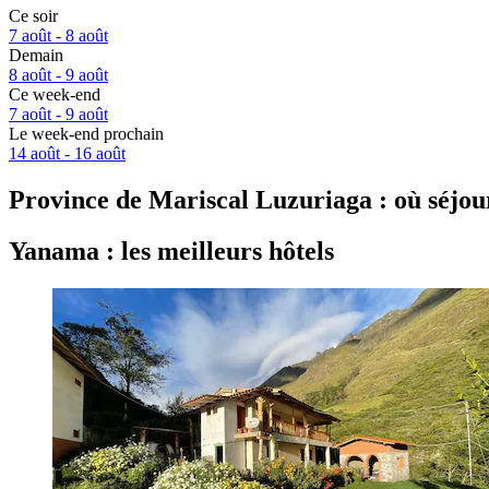
Ce soir
7 août - 8 août
Demain
8 août - 9 août
Ce week-end
7 août - 9 août
Le week-end prochain
14 août - 16 août
Province de Mariscal Luzuriaga : où séjou
Yanama : les meilleurs hôtels