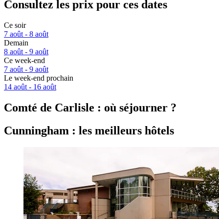
Consultez les prix pour ces dates
Ce soir
7 août - 8 août
Demain
8 août - 9 août
Ce week-end
7 août - 9 août
Le week-end prochain
14 août - 16 août
Comté de Carlisle : où séjourner ?
Cunningham : les meilleurs hôtels