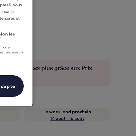
pareil. Vous
t sur la
tenaires et
lon les
il pour
nnalisés, mesure
Économisez plus grâce aux Prix
membres
ccepte
Le week-end prochain
14 août - 16 août