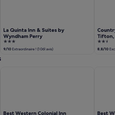
La Quinta Inn & Suites by
Country
Wyndham Perry
Tifton
3
2.5
out
out
9
/
10
Extraordinaire ! (1 061 avis)
8,8
/
10
Exce
of
of
s
5
5
Best Western Colonial Inn
Best Weste
Best Western Colonial Inn
Best We