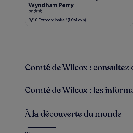
Wyndham Perry
3
out
9
/
10
Extraordinaire ! (1 061 avis)
of
5
Comté de Wilcox : consultez d
Comté de Wilcox : les informa
À la découverte du monde