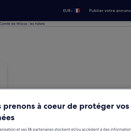
•
EUR
Publier votre annon
Comté de Wilcox : les hôtels
 prenons à coeur de protéger vos
nées
nisation et ses
16
partenaires stockent et/ou accèdent à des information