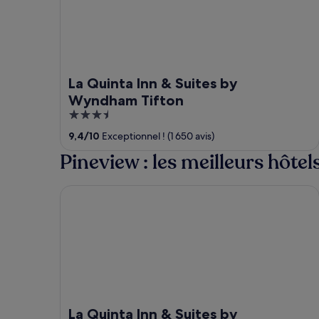
La Quinta Inn & Suites by
Wyndham Tifton
3.5
out
9,4
/
10
Exceptionnel ! (1 650 avis)
of
Pineview : les meilleurs hôtel
5
La Quinta Inn & Suites by Wyndham Perry
La Quinta Inn & Suites by