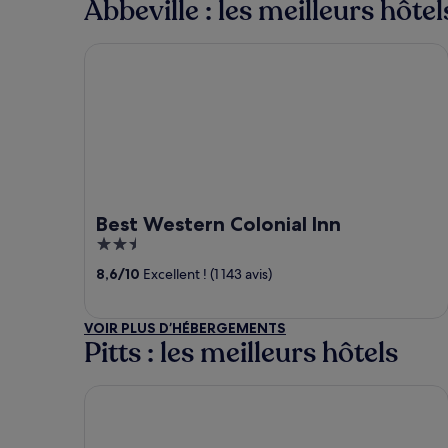
Abbeville : les meilleurs hôtel
Best Western Colonial Inn
Best Western Colonial Inn
2.5
out
8,6
/
10
Excellent ! (1 143 avis)
of
5
VOIR PLUS D’HÉBERGEMENTS
Pitts : les meilleurs hôtels
La Quinta Inn & Suites by Wyndham Tifton