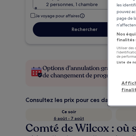
2 personnes, 1 chambre
les identi
pouvez ac
Je voyage pour affaires
page de la
n’affecter
Rechercher
Nos équi
finalités
Utiliser des
l’identifica
de performan
Liste de n
Options d’annulation gratuite en c
de changement de programme
Affic
finali
Consultez les prix pour ces dates
Ce soir
6 août - 7 août
Comté de Wilcox : où 