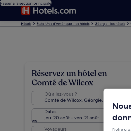
Passer à la section principale
Hôtels
États-Unis d’Amérique : les hôtels
Géorgie : les hôtels
Réservez un hôtel en
Comté de Wilcox
Où allez-vous ?
Nous
Dates
don
jeu. 20 août - ven. 21 août
Voyageurs
Notre orga