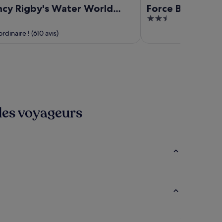
ncy Rigby's Water World
Force Base
2.5
out
rdinaire ! (610 avis)
of
5
 les voyageurs