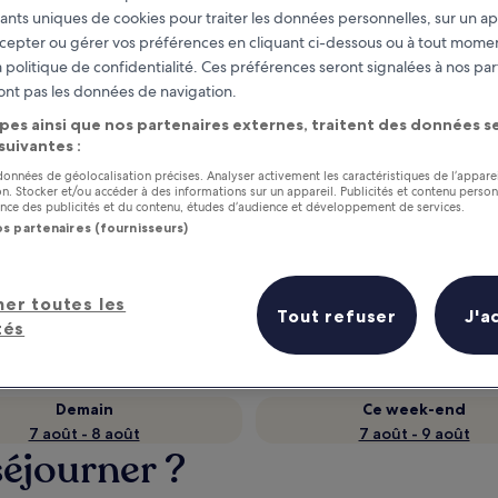
fiants uniques de cookies pour traiter les données personnelles, sur un ap
cepter ou gérer vos préférences en cliquant ci-dessous ou à tout momen
 politique de confidentialité. Ces préférences seront signalées à nos par
ont pas les données de navigation.
pes ainsi que nos partenaires externes, traitent des données se
 suivantes :
 données de géolocalisation précises. Analyser activement les caractéristiques de l’appare
tion. Stocker et/ou accéder à des informations sur un appareil. Publicités et contenu perso
ce des publicités et du contenu, études d’audience et développement de services.
os partenaires (fournisseurs)
as
Gagnez des récompenses pour
chaque nuit séjournée
her toutes les
Tout refuser
J'a
tés
Demain
Ce week-end
7 août - 8 août
7 août - 9 août
séjourner ?