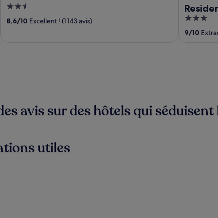
2.5
Reside
out
3
Hotel
8,6
/
10
Excellent ! (1 143 avis)
of
out
9
/
10
Extrao
5
of
5
es avis sur des hôtels qui séduisent
tions utiles