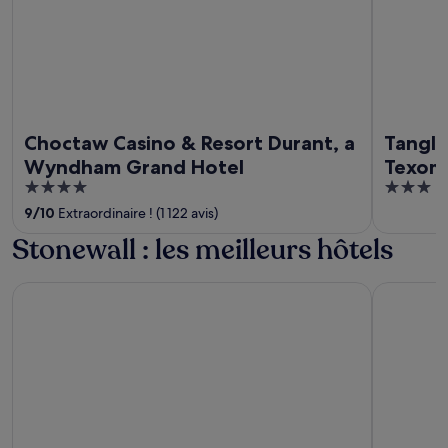
Choctaw Casino & Resort Durant, a
Tangle
Wyndham Grand Hotel
Texoma
4
3
Resort
out
out
9
/
10
Extraordinaire ! (1 122 avis)
of
of
Stonewall : les meilleurs hôtels
5
5
Willow Springs Marina
La Quinta