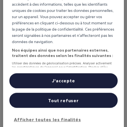
Ce soir
Demain
accèdent à des informations, telles que les identifiants
6 août - 7 août
7 août - 8 août
uniques de cookies pour traiter les données personnelles,
Ce week-end
Le week-end prochain
sur un appareil. Vous pouvez accepter ou gérer vos
7 août - 9 août
14 août - 16 août
préférences en cliquant ci-dessous ou à tout moment sur
Comté de Johnston : où
la page de la politique de confidentialité. Ces préférences
seront signalées à nos partenaires et n’affecteront pas les
séjourner ?
données de navigation.
Nos équipes ainsi que nos partenaires externes,
Tishomingo : les meilleurs hôtels
traitent des données selon les finalités suivantes :
Utiliser des données de géolocalisation précises. Analyser activement
MULBERRY
les caractéristiques de l’appareil pour l’identification. Stocker et/ou
accéder à des informations sur un appareil. Publicités et contenu
personnalisés, mesure de performance des publicités et du contenu,
études d’audience et développement de services.
J'accepte
Liste de nos partenaires (fournisseurs)
Tout refuser
Afficher toutes les finalités
MULBERRY