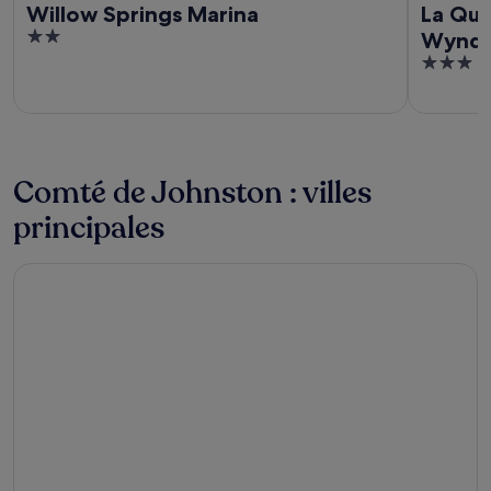
Willow Springs Marina
La Qui
2
Wyndh
out
3
of
out
5
of
5
Comté de Johnston : villes
principales
Tishomingo