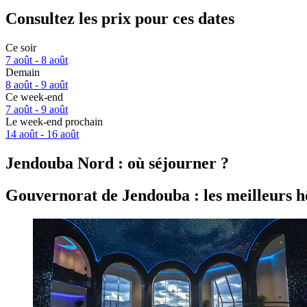
Consultez les prix pour ces dates
Ce soir
7 août - 8 août
Demain
8 août - 9 août
Ce week-end
7 août - 9 août
Le week-end prochain
14 août - 16 août
Jendouba Nord : où séjourner ?
Gouvernorat de Jendouba : les meilleurs h